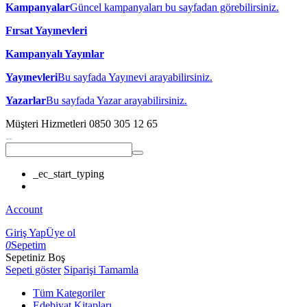
Kampanyalar
Güncel kampanyaları bu sayfadan görebilirsiniz.
Fırsat Yayınevleri
Kampanyalı Yayınlar
Yayınevleri
Bu sayfada Yayınevi arayabilirsiniz.
Yazarlar
Bu sayfada Yazar arayabilirsiniz.
Müşteri Hizmetleri
0850 305 12 65
_ec_start_typing
Account
Giriş Yap
Üye ol
0
Sepetim
Sepetiniz Boş
Sepeti göster
Siparişi Tamamla
Tüm Kategoriler
Edebiyat Kitapları