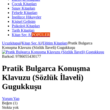
Çocuk Kitapları
Sınav Kitapları
Felsefe Kitapları
İngilizce Hikayeler
Kişisel Gelişim
Psikoloji Kitapları
Tarih Kitapları
Kitap Seç Al
POPÜLER
Ucuzkitapal
/
Kitap Seç Al
/
Eğitim Kitapları
/
Pratik Bulgarca
Konuşma Klavuzu (Sözlük İlaveli) Gugukkuşu
Barkod:
9786055430177
Pratik Bulgarca Konuşma
Klavuzu (Sözlük İlaveli)
Gugukkuşu
Yorum Yap
Beğen (1)
Stokta yok