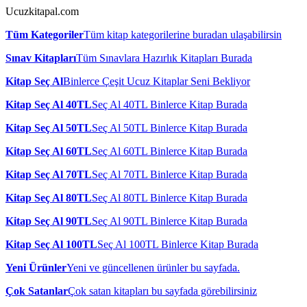
Ucuzkitapal.com
Tüm Kategoriler
Tüm kitap kategorilerine buradan ulaşabilirsin
Sınav Kitapları
Tüm Sınavlara Hazırlık Kitapları Burada
Kitap Seç Al
Binlerce Çeşit Ucuz Kitaplar Seni Bekliyor
Kitap Seç Al 40TL
Seç Al 40TL Binlerce Kitap Burada
Kitap Seç Al 50TL
Seç Al 50TL Binlerce Kitap Burada
Kitap Seç Al 60TL
Seç Al 60TL Binlerce Kitap Burada
Kitap Seç Al 70TL
Seç Al 70TL Binlerce Kitap Burada
Kitap Seç Al 80TL
Seç Al 80TL Binlerce Kitap Burada
Kitap Seç Al 90TL
Seç Al 90TL Binlerce Kitap Burada
Kitap Seç Al 100TL
Seç Al 100TL Binlerce Kitap Burada
Yeni Ürünler
Yeni ve güncellenen ürünler bu sayfada.
Çok Satanlar
Çok satan kitapları bu sayfada görebilirsiniz