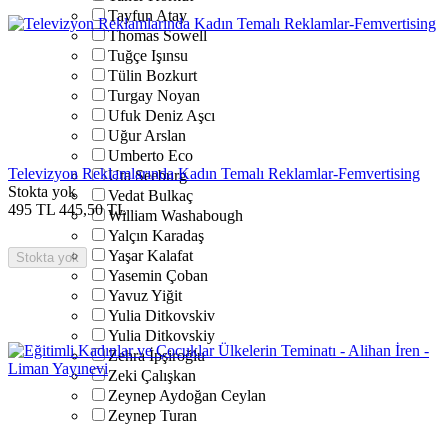
Tayfun Atay
Thomas Sowell
Tuğçe Işınsu
Tülin Bozkurt
Turgay Noyan
Ufuk Deniz Aşcı
Uğur Arslan
Umberto Eco
Televizyon Reklamlarında Kadın Temalı Reklamlar-Femvertising
Uta Seeburg
Stokta yok
Vedat Bulkaç
495
TL
445,50
TL
William Washabough
Yalçın Karadaş
Yaşar Kalafat
Stokta yok
Yasemin Çoban
Yavuz Yiğit
Yulia Ditkovskiv
Yulia Ditkovskiy
Zehra İpşiroğlu
Zeki Çalışkan
Zeynep Aydoğan Ceylan
Zeynep Turan