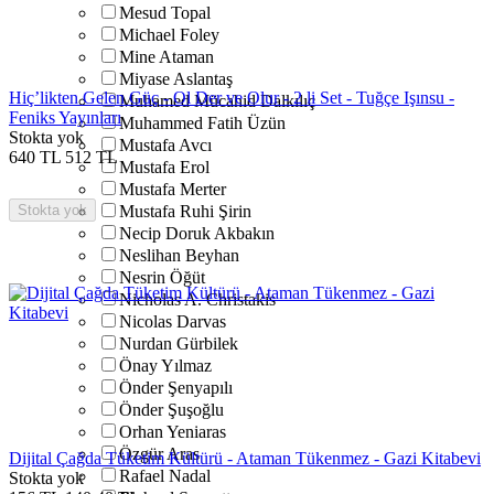
Mesud Topal
Michael Foley
Mine Ataman
Miyase Aslantaş
Hiç’likten Gelen Güç - Ol Der ve Olur - 2 li Set - Tuğçe Işınsu -
Muhamed Mücahid Dalkılıç
Feniks Yayınları
Muhammed Fatih Üzün
Stokta yok
Mustafa Avcı
640
TL
512
TL
Mustafa Erol
Mustafa Merter
Stokta yok
Mustafa Ruhi Şirin
Necip Doruk Akbakın
Neslihan Beyhan
Nesrin Öğüt
Nicholas A. Christakis
Nicolas Darvas
Nurdan Gürbilek
Önay Yılmaz
Önder Şenyapılı
Önder Şuşoğlu
Orhan Yeniaras
Özgür Aras
Dijital Çağda Tüketim Kültürü - Ataman Tükenmez - Gazi Kitabevi
Rafael Nadal
Stokta yok