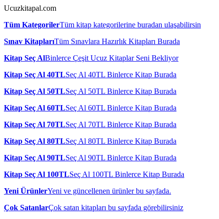
Ucuzkitapal.com
Tüm Kategoriler
Tüm kitap kategorilerine buradan ulaşabilirsin
Sınav Kitapları
Tüm Sınavlara Hazırlık Kitapları Burada
Kitap Seç Al
Binlerce Çeşit Ucuz Kitaplar Seni Bekliyor
Kitap Seç Al 40TL
Seç Al 40TL Binlerce Kitap Burada
Kitap Seç Al 50TL
Seç Al 50TL Binlerce Kitap Burada
Kitap Seç Al 60TL
Seç Al 60TL Binlerce Kitap Burada
Kitap Seç Al 70TL
Seç Al 70TL Binlerce Kitap Burada
Kitap Seç Al 80TL
Seç Al 80TL Binlerce Kitap Burada
Kitap Seç Al 90TL
Seç Al 90TL Binlerce Kitap Burada
Kitap Seç Al 100TL
Seç Al 100TL Binlerce Kitap Burada
Yeni Ürünler
Yeni ve güncellenen ürünler bu sayfada.
Çok Satanlar
Çok satan kitapları bu sayfada görebilirsiniz