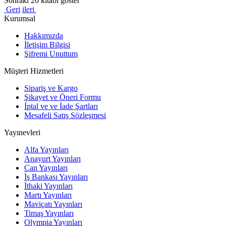
Sonraki 20 kitabı göster
Geri
ileri
Kurumsal
Hakkımızda
İletişim Bilgisi
Şifremi Unuttum
Müşteri Hizmetleri
Sipariş ve Kargo
Şikayet ve Öneri Formu
İptal ve ve İade Şartları
Mesafeli Satış Sözleşmesi
Yayınevleri
Alfa Yayınları
Anayurt Yayınları
Can Yayınları
İş Bankası Yayınları
İthaki Yayınları
Martı Yayınları
Maviçatı Yayınları
Timaş Yayınları
Olympia Yayınları