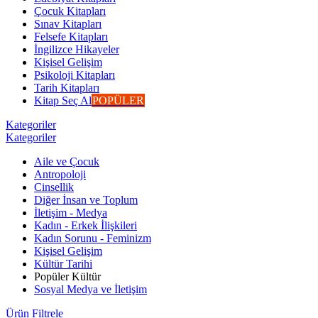
Çocuk Kitapları
Sınav Kitapları
Felsefe Kitapları
İngilizce Hikayeler
Kişisel Gelişim
Psikoloji Kitapları
Tarih Kitapları
Kitap Seç Al
POPÜLER
Kategoriler
Kategoriler
Aile ve Çocuk
Antropoloji
Cinsellik
Diğer İnsan ve Toplum
İletişim - Medya
Kadın - Erkek İlişkileri
Kadın Sorunu - Feminizm
Kişisel Gelişim
Kültür Tarihi
Popüler Kültür
Sosyal Medya ve İletişim
Ürün Filtrele