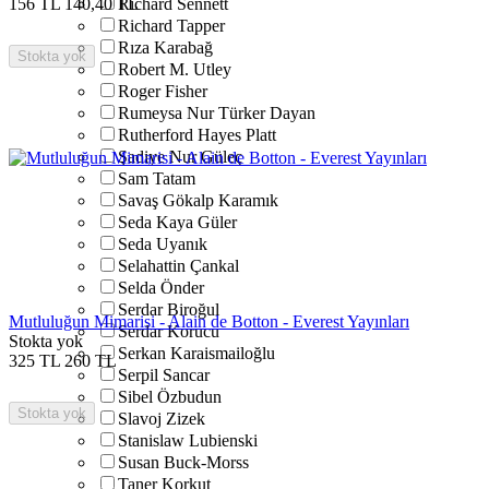
156
TL
140,40
TL
Richard Sennett
Richard Tapper
Rıza Karabağ
Stokta yok
Robert M. Utley
Roger Fisher
Rumeysa Nur Türker Dayan
Rutherford Hayes Platt
Şadiye Nur Güleç
Sam Tatam
Savaş Gökalp Karamık
Seda Kaya Güler
Seda Uyanık
Selahattin Çankal
Selda Önder
Serdar Biroğul
Mutluluğun Mimarisi - Alain de Botton - Everest Yayınları
Serdar Korucu
Stokta yok
Serkan Karaismailoğlu
325
TL
260
TL
Serpil Sancar
Sibel Özbudun
Stokta yok
Slavoj Zizek
Stanislaw Lubienski
Susan Buck-Morss
Taner Korkut