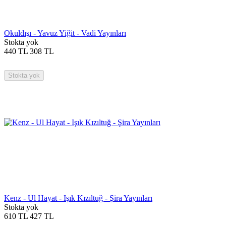
Okuldışı - Yavuz Yiğit - Vadi Yayınları
Stokta yok
440
TL
308
TL
Stokta yok
Kenz - Ul Hayat - Işık Kızıltuğ - Şira Yayınları
Stokta yok
610
TL
427
TL