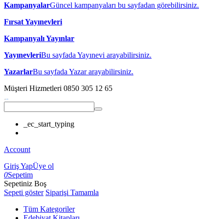
Kampanyalar
Güncel kampanyaları bu sayfadan görebilirsiniz.
Fırsat Yayınevleri
Kampanyalı Yayınlar
Yayınevleri
Bu sayfada Yayınevi arayabilirsiniz.
Yazarlar
Bu sayfada Yazar arayabilirsiniz.
Müşteri Hizmetleri
0850 305 12 65
_ec_start_typing
Account
Giriş Yap
Üye ol
0
Sepetim
Sepetiniz Boş
Sepeti göster
Siparişi Tamamla
Tüm Kategoriler
Edebiyat Kitapları