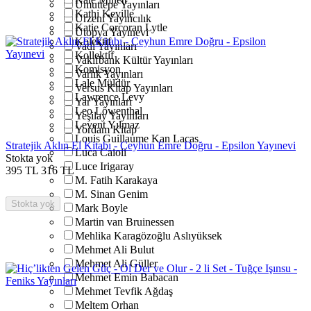
Umuttepe Yayınları
Kathi Keville
Urzeni Yayıncılık
Katie Corcoran Lytle
Ütopya Yayınevi
Kolektif
Vadi Yayınları
Kollektif
Vakıfbank Kültür Yayınları
Komisyon
Varlık Yayınları
Lale Müldür
Versus Kitap Yayınları
Lawrence Levy
Yar Yayınları
Leo Löwenthal
Yeşilay Yayınları
Levent Yılmaz
Yordam Kitap
Louis Guillaume Kan Lacas
Stratejik Aklın El Kitabı - Ceyhun Emre Doğru - Epsilon Yayınevi
Luca Caioli
Stokta yok
Luce Irigaray
395
TL
316
TL
M. Fatih Karakaya
M. Sinan Genim
Stokta yok
Mark Boyle
Martin van Bruinessen
Mehlika Karagözoğlu Aslıyüksek
Mehmet Ali Bulut
Mehmet Ali Güller
Mehmet Emin Babacan
Mehmet Tevfik Ağdaş
Meltem Orhan