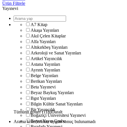
Ürün Filtrele
Yayınevi
A7 Kitap
Akaşa Yayınları
Akıl Çelen Kitaplar
Alfa Yayınları
Altıkırkbeş Yayınları
Arkeoloji ve Sanat Yayınları
Artikel Yayıncılık
Astana Yayınları
Ayrıntı Yayınları
Belge Yayınları
Berikan Yayınları
Beta Yayınevi
Beyaz Baykuş Yayınları
Bgst Yayınları
Bilgin Kültür Sanat Yayınları
Bir Yayıncılık
Tümünü göster (118)
Daralt
Boğaziçi Üniversitesi Yayınevi
Boyut Yayın Grubu
Arama kriterlerinize uygun sonuç bulunamadı
Buzdağı Yayınevi