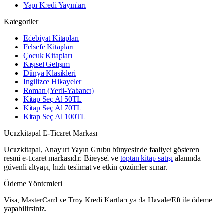
Yapı Kredi Yayınları
Kategoriler
Edebiyat Kitapları
Felsefe Kitapları
Çocuk Kitapları
Kişisel Gelişim
Dünya Klasikleri
İngilizce Hikayeler
Roman (Yerli-Yabancı)
Kitap Seç Al 50TL
Kitap Seç Al 70TL
Kitap Seç Al 100TL
Ucuzkitapal E-Ticaret Markası
Ucuzkitapal, Anayurt Yayın Grubu bünyesinde faaliyet gösteren
resmi e-ticaret markasıdır. Bireysel ve
toptan kitap satışı
alanında
güvenli altyapı, hızlı teslimat ve etkin çözümler sunar.
Ödeme Yöntemleri
Visa, MasterCard ve Troy Kredi Kartları ya da Havale/Eft ile ödeme
yapabilirsiniz.