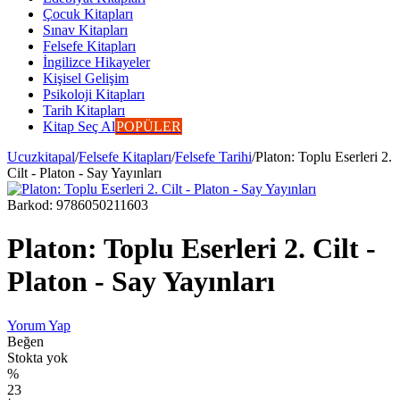
Çocuk Kitapları
Sınav Kitapları
Felsefe Kitapları
İngilizce Hikayeler
Kişisel Gelişim
Psikoloji Kitapları
Tarih Kitapları
Kitap Seç Al
POPÜLER
Ucuzkitapal
/
Felsefe Kitapları
/
Felsefe Tarihi
/
Platon: Toplu Eserleri 2.
Cilt - Platon - Say Yayınları
Barkod:
9786050211603
Platon: Toplu Eserleri 2. Cilt -
Platon - Say Yayınları
Yorum Yap
Beğen
Stokta yok
%
23