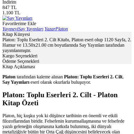
İndirim
847
TL
1.100
TL
Favorilerime Ekle
Yayınevi
Say Yayınları
Yazar
Platon
Kitap Künyesi
Platon: Toplu Eserleri 2. Cilt Kitabı, Platon eseri olup 1120 Sayfa, 2.
Hamur ve 13.50x21.00 cm boyutlarında Say Yayınları tarafından
yayımlanmıştır.
Kargo Seçenekleri
Ödeme Seçenekleri
Kitap Açıklaması
Platon
tarafından kaleme alınan
Platon: Toplu Eserleri 2. Cilt
,
Say Yayınları
eseri olarak okurlarla buluşuyor.
Platon: Toplu Eserleri 2. Cilt - Platon
Kitap Özeti
Platon, hiç kuşku yok ki düşünce tarihinin en önemli ve etkili
filozoflarından biridir. Felsefenin kurumsallaşmasına ve felsefede
yazılı geleneğin oluşmasına katkıda bulunmuş, iki dünyalı
metafiziğiyle bütün bir Orta Çağ düşüncesini belirleyecek olan