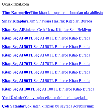
Ucuzkitapal.com
Tüm Kategoriler
Tüm kitap kategorilerine buradan ulaşabilirsin
Sınav Kitapları
Tüm Sınavlara Hazırlık Kitapları Burada
Kitap Seç Al
Binlerce Çeşit Ucuz Kitaplar Seni Bekliyor
Kitap Seç Al 40TL
Seç Al 40TL Binlerce Kitap Burada
Kitap Seç Al 50TL
Seç Al 50TL Binlerce Kitap Burada
Kitap Seç Al 60TL
Seç Al 60TL Binlerce Kitap Burada
Kitap Seç Al 70TL
Seç Al 70TL Binlerce Kitap Burada
Kitap Seç Al 80TL
Seç Al 80TL Binlerce Kitap Burada
Kitap Seç Al 90TL
Seç Al 90TL Binlerce Kitap Burada
Kitap Seç Al 100TL
Seç Al 100TL Binlerce Kitap Burada
Yeni Ürünler
Yeni ve güncellenen ürünler bu sayfada.
Çok Satanlar
Çok satan kitapları bu sayfada görebilirsiniz