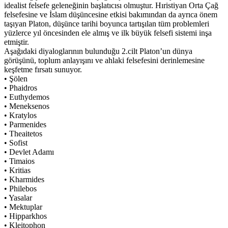
idealist felsefe geleneğinin başlatıcısı olmuştur. Hıristiyan Orta Çağ
felsefesine ve İslam düşüncesine etkisi bakımından da ayrıca önem
taşıyan Platon, düşünce tarihi boyunca tartışılan tüm problemleri
yüzlerce yıl öncesinden ele almış ve ilk büyük felsefi sistemi inşa
etmiştir.
Aşağıdaki diyaloglarının bulunduğu 2.cilt Platon’un dünya
görüşünü, toplum anlayışını ve ahlaki felsefesini derinlemesine
keşfetme fırsatı sunuyor.
• Şölen
• Phaidros
• Euthydemos
• Meneksenos
• Kratylos
• Parmenides
• Theaitetos
• Sofist
• Devlet Adamı
• Timaios
• Kritias
• Kharmides
• Philebos
• Yasalar
• Mektuplar
• Hipparkhos
• Kleitophon