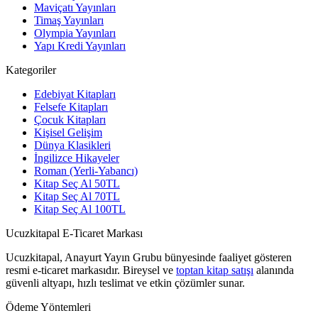
Maviçatı Yayınları
Timaş Yayınları
Olympia Yayınları
Yapı Kredi Yayınları
Kategoriler
Edebiyat Kitapları
Felsefe Kitapları
Çocuk Kitapları
Kişisel Gelişim
Dünya Klasikleri
İngilizce Hikayeler
Roman (Yerli-Yabancı)
Kitap Seç Al 50TL
Kitap Seç Al 70TL
Kitap Seç Al 100TL
Ucuzkitapal E-Ticaret Markası
Ucuzkitapal, Anayurt Yayın Grubu bünyesinde faaliyet gösteren
resmi e-ticaret markasıdır. Bireysel ve
toptan kitap satışı
alanında
güvenli altyapı, hızlı teslimat ve etkin çözümler sunar.
Ödeme Yöntemleri