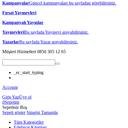
Kampanyalar
Güncel kampanyaları bu sayfadan görebilirsiniz.
Fırsat Yayınevleri
Kampanyalı Yayınlar
Yayınevleri
Bu sayfada Yayınevi arayabilirsiniz.
Yazarlar
Bu sayfada Yazar arayabilirsiniz.
Müşteri Hizmetleri
0850 305 12 65
_ec_start_typing
Account
Giriş Yap
Üye ol
0
Sepetim
Sepetiniz Boş
Sepeti göster
Siparişi Tamamla
Tüm Kategoriler
Edebiyat Kitapları