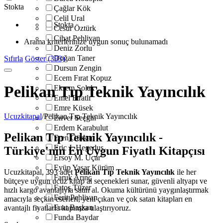
Stokta
Çağlar Kök
Celil Ural
Stokta
Cesur Öztürk
Cihat Pehlivan
Arama kriterlerinize uygun sonuç bulunamadı
Deniz Zorlu
Doğan Taner
Sıfırla
Göster (393)
Dursun Zengin
Ecem Fırat Kopuz
Pelikan Tıp Teknik Yayıncılık
Ekrem Solak
Emel Fıratlı
Emre Küsek
Ucuzkitapal
/
Pelikan Tıp Teknik Yayıncılık
Enver Seçgin
Erdem Karabulut
Pelikan Tıp Teknik Yayıncılık -
Eren Gürkan
Eric J. Hegedus
Türkiye'nin En Uygun Fiyatlı Kitapçısı
Ersoy M. Uçar
Eyüp Yaşar Kürüm
Ucuzkitapal, 393 adet
Pelikan Tıp Teknik Yayıncılık
ile her
Faruk Arınç
bütçeye uygun ucuz kitap al seçenekleri sunar, güvenli altyapı ve
Fatoş Tüzer
hızlı kargo avantajıyla satın al. Okuma kültürünü yaygınlaştırmak
Ferit Pehlivan
amacıyla seçkin eserleri, yeni çıkan ve çok satan kitapları en
Fuat Başkan
avantajlı fiyatlarla kapınıza ulaştırıyoruz.
Funda Baydar