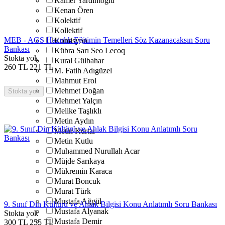
Kamer Yardımoğlu
Kenan Ören
Kolektif
Kollektif
MEB - AGS Hazırlık Eğitimin Temelleri Söz Kazanacaksın Soru
Komisyon
Bankası
Kübra Sarı Seo Lecoq
Stokta yok
Kural Gülbahar
260
TL
221
TL
M. Fatih Adıgüzel
Mahmut Erol
Mehmet Doğan
Stokta yok
Mehmet Yalçın
Melike Taşlıklı
Metin Aydın
Metin Kurtar
Metin Kutlu
Muhammed Nurullah Acar
Müjde Sarıkaya
Mükremin Karaca
Murat Boncuk
Murat Türk
Mustafa Ağgül
9. Sınıf Din Kültürü ve Ahlak Bilgisi Konu Anlatımlı Soru Bankası
Mustafa Alyanak
Stokta yok
Mustafa Demir
300
TL
255
TL