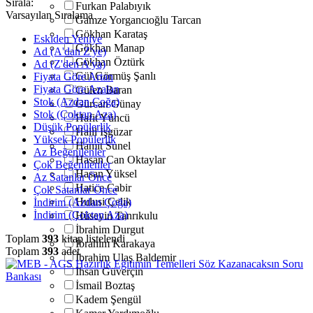
Sırala:
Furkan Palabıyık
Varsayılan Sıralama
Gamze Yorgancıoğlu Tarcan
Gökhan Karataş
Eskiden Yeniye
Gökhan Manap
Ad (A'dan Z'ye)
Gökhan Öztürk
Ad (Z'den A'ya)
Gül Görmüş Şanlı
Fiyata Göre Artan
Fiyata Göre Azalan
Gülen Baran
Stok (Azdan Çoğa)
Gürcan Günay
Stok (Çoktan Aza)
Hafit Yüncü
Düşük Popülerlik
Halil İşgüzar
Yüksek Popülerlik
Hamit Sunel
Az Beğenilenler
Hasan Can Oktaylar
Çok Beğenilenler
Hasan Yüksel
Az Satanlar Önce
Hatice Cabir
Çok Satanlar Önce
Hulusi Çelik
İndirim (Azdan Çoğa)
İndirim (Çoktan Aza)
Hüseyin Tanrıkulu
İbrahim Durgut
Toplam
393
kitap listelendi
İbrahim Karakaya
Toplam
393
adet
İbrahim Ulaş Baldemir
İhsan Güverçin
İsmail Boztaş
Kadem Şengül