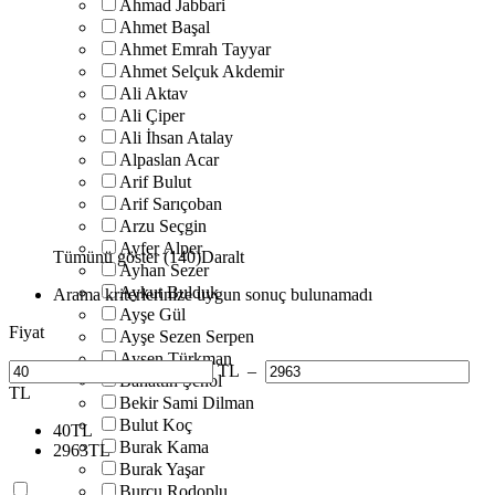
Ahmad Jabbari
Ahmet Başal
Ahmet Emrah Tayyar
Ahmet Selçuk Akdemir
Ali Aktav
Ali Çiper
Ali İhsan Atalay
Alpaslan Acar
Arif Bulut
Arif Sarıçoban
Arzu Seçgin
Ayfer Alper
Tümünü göster (140)
Daralt
Ayhan Sezer
Aykut Bulduk
Arama kriterlerinize uygun sonuç bulunamadı
Ayşe Gül
Fiyat
Ayşe Sezen Serpen
Ayşen Türkman
TL
–
Bahattin Şenol
TL
Bekir Sami Dilman
Bulut Koç
40
TL
Burak Kama
2963
TL
Burak Yaşar
Burcu Rodoplu