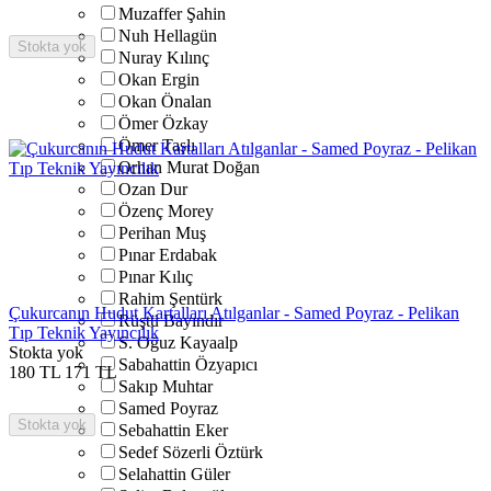
Muzaffer Şahin
Nuh Hellagün
Stokta yok
Nuray Kılınç
Okan Ergin
Okan Önalan
Ömer Özkay
Ömer Taşlı
Orhan Murat Doğan
Ozan Dur
Özenç Morey
Perihan Muş
Pınar Erdabak
Pınar Kılıç
Rahim Şentürk
Çukurcanın Hudut Kartalları Atılganlar - Samed Poyraz - Pelikan
Rüştü Bayındır
Tıp Teknik Yayıncılık
S. Oğuz Kayaalp
Stokta yok
Sabahattin Özyapıcı
180
TL
171
TL
Sakıp Muhtar
Samed Poyraz
Stokta yok
Sebahattin Eker
Sedef Sözerli Öztürk
Selahattin Güler