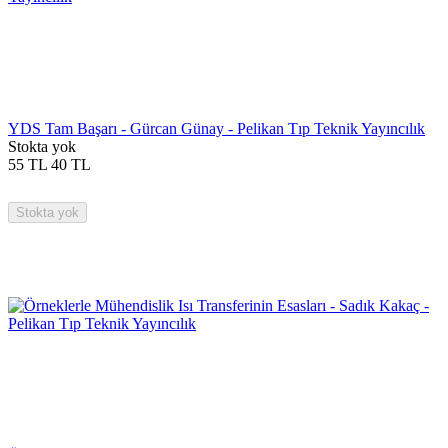
YDS Tam Başarı - Gürcan Günay - Pelikan Tıp Teknik Yayıncılık
Stokta yok
55
TL
40
TL
Stokta yok