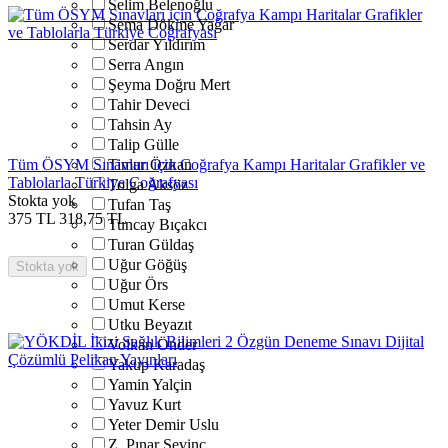
Selim Belenoğlu
Sema Dökme Yağar
Serdar Yıldırım
Serra Angın
Şeyma Doğru Mert
Tahir Deveci
Tahsin Ay
Talip Gülle
Tüm ÖSYM Sınavları için Coğrafya Kampı Haritalar Grafikler ve
Timur Özkan
Tablolarla Türkiye Coğrafyası
Tolga Aksöz
Stokta yok
Tufan Taş
375
TL
318,75
TL
Tuncay Bıçakcı
Turan Güldaş
Uğur Göğüş
Stokta yok
Uğur Örs
Umut Kerse
Utku Beyazıt
Volkan Önder
Yakup Karadaş
Yamin Yalçin
Yavuz Kurt
Yeter Demir Uslu
Z. Pınar Sevinç