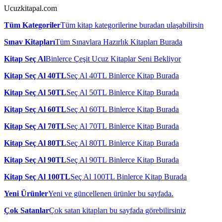
Ucuzkitapal.com
Tüm Kategoriler
Tüm kitap kategorilerine buradan ulaşabilirsin
Sınav Kitapları
Tüm Sınavlara Hazırlık Kitapları Burada
Kitap Seç Al
Binlerce Çeşit Ucuz Kitaplar Seni Bekliyor
Kitap Seç Al 40TL
Seç Al 40TL Binlerce Kitap Burada
Kitap Seç Al 50TL
Seç Al 50TL Binlerce Kitap Burada
Kitap Seç Al 60TL
Seç Al 60TL Binlerce Kitap Burada
Kitap Seç Al 70TL
Seç Al 70TL Binlerce Kitap Burada
Kitap Seç Al 80TL
Seç Al 80TL Binlerce Kitap Burada
Kitap Seç Al 90TL
Seç Al 90TL Binlerce Kitap Burada
Kitap Seç Al 100TL
Seç Al 100TL Binlerce Kitap Burada
Yeni Ürünler
Yeni ve güncellenen ürünler bu sayfada.
Çok Satanlar
Çok satan kitapları bu sayfada görebilirsiniz