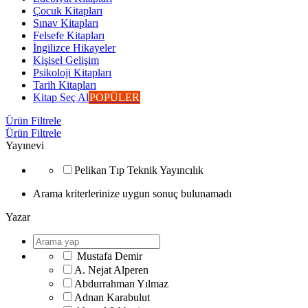
Çocuk Kitapları
Sınav Kitapları
Felsefe Kitapları
İngilizce Hikayeler
Kişisel Gelişim
Psikoloji Kitapları
Tarih Kitapları
Kitap Seç Al
POPÜLER
Ürün Filtrele
Ürün Filtrele
Yayınevi
Pelikan Tıp Teknik Yayıncılık
Arama kriterlerinize uygun sonuç bulunamadı
Yazar
Mustafa Demir
A. Nejat Alperen
Abdurrahman Yılmaz
Adnan Karabulut