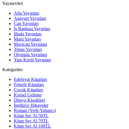
Yayınevleri
Alfa Yayınları
Anayurt Yayınları
Can Yayınları
İş Bankası Yayınları
İthaki Yayınları
Martı Yayınları
Maviçatı Yayınları
Timaş Yayınları
Olympia Yayınları
Yapı Kredi Yayınları
Kategoriler
Edebiyat Kitapları
Felsefe Kitapları
Çocuk Kitapları
Kişisel Gelişim
Dünya Klasikleri
İngilizce Hikayeler
Roman (Yerli-Yabancı)
Kitap Seç Al 50TL
Kitap Seç Al 70TL
Kitap Seç Al 100TL