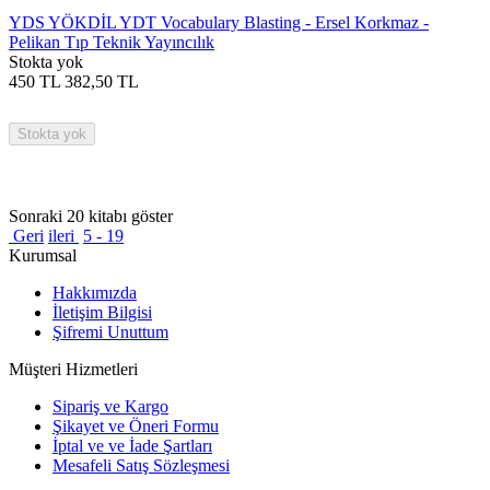
YDS YÖKDİL YDT Vocabulary Blasting - Ersel Korkmaz -
Pelikan Tıp Teknik Yayıncılık
Stokta yok
450
TL
382,50
TL
Stokta yok
Sonraki 20 kitabı göster
Geri
ileri
5 - 19
Kurumsal
Hakkımızda
İletişim Bilgisi
Şifremi Unuttum
Müşteri Hizmetleri
Sipariş ve Kargo
Şikayet ve Öneri Formu
İptal ve ve İade Şartları
Mesafeli Satış Sözleşmesi