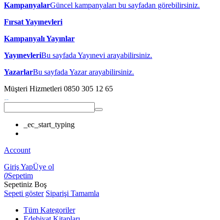
Kampanyalar
Güncel kampanyaları bu sayfadan görebilirsiniz.
Fırsat Yayınevleri
Kampanyalı Yayınlar
Yayınevleri
Bu sayfada Yayınevi arayabilirsiniz.
Yazarlar
Bu sayfada Yazar arayabilirsiniz.
Müşteri Hizmetleri
0850 305 12 65
_ec_start_typing
Account
Giriş Yap
Üye ol
0
Sepetim
Sepetiniz Boş
Sepeti göster
Siparişi Tamamla
Tüm Kategoriler
Edebiyat Kitapları