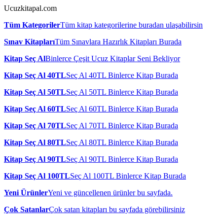
Ucuzkitapal.com
Tüm Kategoriler
Tüm kitap kategorilerine buradan ulaşabilirsin
Sınav Kitapları
Tüm Sınavlara Hazırlık Kitapları Burada
Kitap Seç Al
Binlerce Çeşit Ucuz Kitaplar Seni Bekliyor
Kitap Seç Al 40TL
Seç Al 40TL Binlerce Kitap Burada
Kitap Seç Al 50TL
Seç Al 50TL Binlerce Kitap Burada
Kitap Seç Al 60TL
Seç Al 60TL Binlerce Kitap Burada
Kitap Seç Al 70TL
Seç Al 70TL Binlerce Kitap Burada
Kitap Seç Al 80TL
Seç Al 80TL Binlerce Kitap Burada
Kitap Seç Al 90TL
Seç Al 90TL Binlerce Kitap Burada
Kitap Seç Al 100TL
Seç Al 100TL Binlerce Kitap Burada
Yeni Ürünler
Yeni ve güncellenen ürünler bu sayfada.
Çok Satanlar
Çok satan kitapları bu sayfada görebilirsiniz