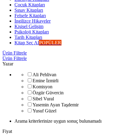
Çocuk Kitapları
Sınav Kitapları
Felsefe Kitapları
İngilizce Hikayeler
Kişisel Gelişim
Psikoloji Kitapları
Tarih Kitapları
Kitap Seç Al
POPÜLER
Ürün Filtrele
Ürün Filtrele
Yazar
Ali Pehlivan
Emine İzmirli
Komisyon
Özgür Güvercin
Sibel Vural
Yasemin Ayan Taşdemir
Yusuf Güzel
Arama kriterlerinize uygun sonuç bulunamadı
Fiyat