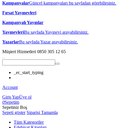
Kampanyalar
Güncel kampanyaları bu sayfadan görebilirsiniz.
Fırsat Yayınevleri
Kampanyalı Yayınlar
Yayınevleri
Bu sayfada Yayınevi arayabilirsiniz.
Yazarlar
Bu sayfada Yazar arayabilirsiniz.
Müşteri Hizmetleri
0850 305 12 65
_ec_start_typing
Account
Giriş Yap
Üye ol
0
Sepetim
Sepetiniz Boş
Sepeti göster
Siparişi Tamamla
Tüm Kategoriler
Edebiyat Kitapları