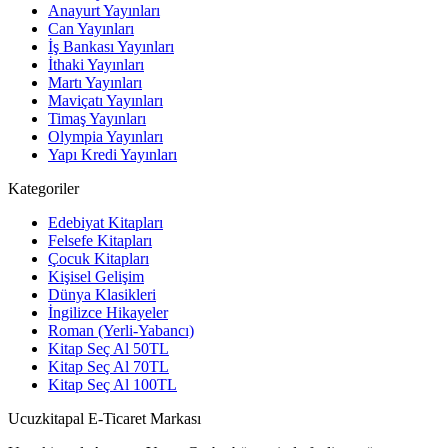
Anayurt Yayınları
Can Yayınları
İş Bankası Yayınları
İthaki Yayınları
Martı Yayınları
Maviçatı Yayınları
Timaş Yayınları
Olympia Yayınları
Yapı Kredi Yayınları
Kategoriler
Edebiyat Kitapları
Felsefe Kitapları
Çocuk Kitapları
Kişisel Gelişim
Dünya Klasikleri
İngilizce Hikayeler
Roman (Yerli-Yabancı)
Kitap Seç Al 50TL
Kitap Seç Al 70TL
Kitap Seç Al 100TL
Ucuzkitapal E-Ticaret Markası