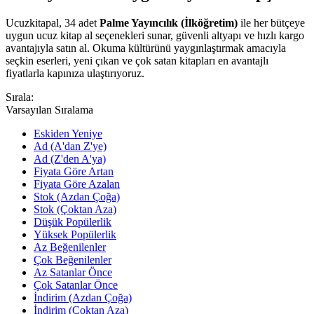
Ucuzkitapal, 34 adet
Palme Yayıncılık (İlköğretim)
ile her bütçeye
uygun ucuz kitap al seçenekleri sunar, güvenli altyapı ve hızlı kargo
avantajıyla satın al. Okuma kültürünü yaygınlaştırmak amacıyla
seçkin eserleri, yeni çıkan ve çok satan kitapları en avantajlı
fiyatlarla kapınıza ulaştırıyoruz.
Sırala:
Varsayılan Sıralama
Eskiden Yeniye
Ad (A'dan Z'ye)
Ad (Z'den A'ya)
Fiyata Göre Artan
Fiyata Göre Azalan
Stok (Azdan Çoğa)
Stok (Çoktan Aza)
Düşük Popülerlik
Yüksek Popülerlik
Az Beğenilenler
Çok Beğenilenler
Az Satanlar Önce
Çok Satanlar Önce
İndirim (Azdan Çoğa)
İndirim (Çoktan Aza)