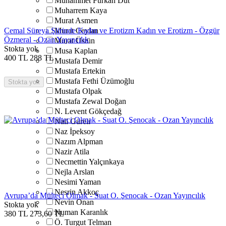
Muhammet Furkan Dut
Muharrem Kaya
Murat Asmen
Cemal Süreya Şiirinde Kadın ve Erotizm Kadın ve Erotizm - Özgür
Murat Ceylan
Özmeral - Ozan Yayıncılık
Murat Üstün
Stokta yok
Musa Kaplan
400
TL
288
TL
Mustafa Demir
Mustafa Ertekin
Mustafa Fethi Üzümoğlu
Stokta yok
Mustafa Olpak
Mustafa Zewal Doğan
N. Levent Gökçedağ
Nail Güreli
Naz İpeksoy
Nazım Alpman
Nazir Atila
Necmettin Yalçınkaya
Nejla Arslan
Nesimi Yaman
Nesrin Akkoç
Avrupa’da Mülteci Olmak - Suat O. Şenocak - Ozan Yayıncılık
Nevin Onan
Stokta yok
Numan Karanlık
380
TL
273,60
TL
Ö. Turgut Telman