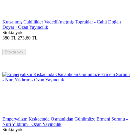
Kutsanmış Cahillikler Vadedil(me)miş Topraklar - Cahit Doğan
Doyar - Ozan Yayıncılık
Stokta yok
380
TL
273,60
TL
Stokta yok
Emperyalizm Kıskacında Osmanlıdan Günümüze Ermeni Sorunu -
Nuri Yıldırım - Ozan Yayıncılık
Stokta yok