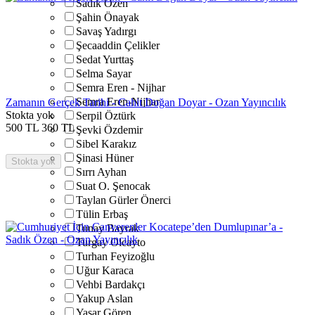
Sadık Özen
Şahin Önayak
Savaş Yadırgı
Şecaaddin Çelikler
Sedat Yurttaş
Selma Sayar
Semra Eren - Nijhar
Semra Eren-Nijhar
Zamanın Gerçek Tarihi - Cahit Doğan Doyar - Ozan Yayıncılık
Stokta yok
Serpil Öztürk
500
TL
360
TL
Şevki Özdemir
Sibel Karakız
Şinasi Hüner
Stokta yok
Sırrı Ayhan
Suat O. Şenocak
Taylan Gürler Önerci
Tülin Erbaş
Tunay Bayrak
Turgay Olcayto
Turhan Feyizoğlu
Uğur Karaca
Vehbi Bardakçı
Yakup Aslan
Yaşar Gören