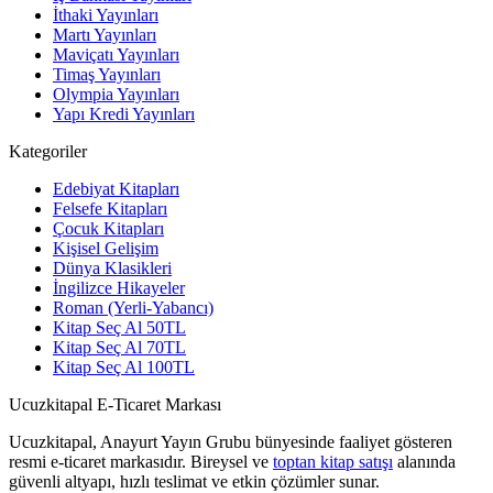
İthaki Yayınları
Martı Yayınları
Maviçatı Yayınları
Timaş Yayınları
Olympia Yayınları
Yapı Kredi Yayınları
Kategoriler
Edebiyat Kitapları
Felsefe Kitapları
Çocuk Kitapları
Kişisel Gelişim
Dünya Klasikleri
İngilizce Hikayeler
Roman (Yerli-Yabancı)
Kitap Seç Al 50TL
Kitap Seç Al 70TL
Kitap Seç Al 100TL
Ucuzkitapal E-Ticaret Markası
Ucuzkitapal, Anayurt Yayın Grubu bünyesinde faaliyet gösteren
resmi e-ticaret markasıdır. Bireysel ve
toptan kitap satışı
alanında
güvenli altyapı, hızlı teslimat ve etkin çözümler sunar.