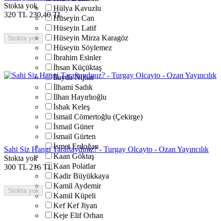
Stokta yok
Hülya Kavuzlu
320
TL
230,40
TL
Hüseyin Can
Hüseyin Latif
Hüseyin Mirza Karagöz
Stokta yok
Hüseyin Söylemez
İbrahim Esinler
İhsan Küçüktaş
İlayda Nijhar
İlhami Sadık
İlhan Hayırlıoğlu
İshak Keleş
İsmail Cömertoğlu (Çekirge)
İsmail Güner
İsmail Gürten
İsmet Erdoğan
Sahi Siz Hangi Taraftaydınız? - Turgay Olcayto - Ozan Yayıncılık
Kaan Göktaş
Stokta yok
Kaan Polatlar
300
TL
216
TL
Kadir Büyükkaya
Kamil Aydemir
Stokta yok
Kamil Küpeli
Kef Kef Jiyan
Keje Elif Orhan