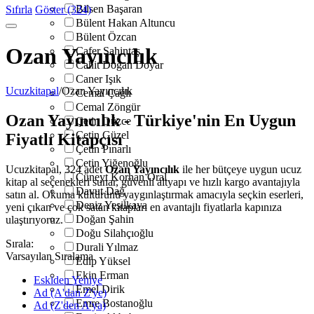
Bilsen Başaran
Sıfırla
Göster (324)
Bülent Hakan Altuncu
Bülent Özcan
Ozan Yayıncılık
Cafer Şahintaş
Cahit Doğan Doyar
Caner Işık
Ucuzkitapal
/
Ozan Yayıncılık
Cemal Çağlı
Cemal Zöngür
Ozan Yayıncılık - Türkiye'nin En Uygun
Çetin Düzce
Çetin Güzel
Fiyatlı Kitapçısı
Çetin Pınarlı
Çetin Yiğenoğlu
Ucuzkitapal, 324 adet
Ozan Yayıncılık
ile her bütçeye uygun ucuz
Cüneyt Korhan Oral
kitap al seçenekleri sunar, güvenli altyapı ve hızlı kargo avantajıyla
Davut Dağ
satın al. Okuma kültürünü yaygınlaştırmak amacıyla seçkin eserleri,
Deniz Yeşilkaya
yeni çıkan ve çok satan kitapları en avantajlı fiyatlarla kapınıza
Doğan Şahin
ulaştırıyoruz.
Doğu Silahçıoğlu
Sırala:
Durali Yılmaz
Varsayılan Sıralama
Edip Yüksel
Ekin Erman
Eskiden Yeniye
Emel Dirik
Ad (A'dan Z'ye)
Emre Bostanoğlu
Ad (Z'den A'ya)