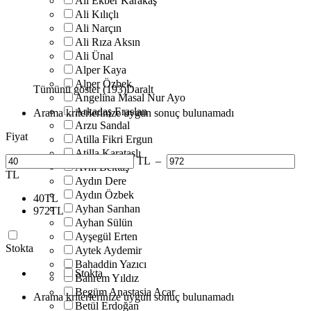
Ali Ekber Karakaş
Ali Kılıçlı
Ali Narçın
Ali Rıza Aksın
Ali Ünal
Alper Kaya
Alper Özbek
Tümünü göster (193)
Daralt
Angelina Masal Nur Ayo
Arkadaş Eraslan
Arama kriterlerinize uygun sonuç bulunamadı
Arzu Sandal
Fiyat
Atilla Fikri Ergun
Atilla Karataşlı
TL
–
Avni Bektaş
TL
Aydın Dere
Aydın Özbek
40
TL
Ayhan Sarıhan
972
TL
Ayhan Sülün
Ayşegül Erten
Stokta
Aytek Aydemir
Bahaddin Yazıcı
Stokta
Bahrem Yıldız
Begüm Anastasia Acar
Arama kriterlerinize uygun sonuç bulunamadı
Betül Erdoğan