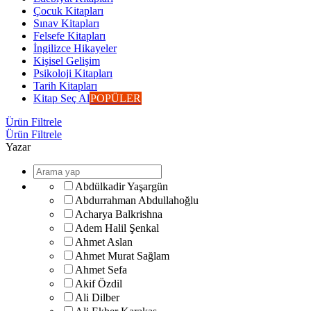
Çocuk Kitapları
Sınav Kitapları
Felsefe Kitapları
İngilizce Hikayeler
Kişisel Gelişim
Psikoloji Kitapları
Tarih Kitapları
Kitap Seç Al
POPÜLER
Ürün Filtrele
Ürün Filtrele
Yazar
Abdülkadir Yaşargün
Abdurrahman Abdullahoğlu
Acharya Balkrishna
Adem Halil Şenkal
Ahmet Aslan
Ahmet Murat Sağlam
Ahmet Sefa
Akif Özdil
Ali Dilber