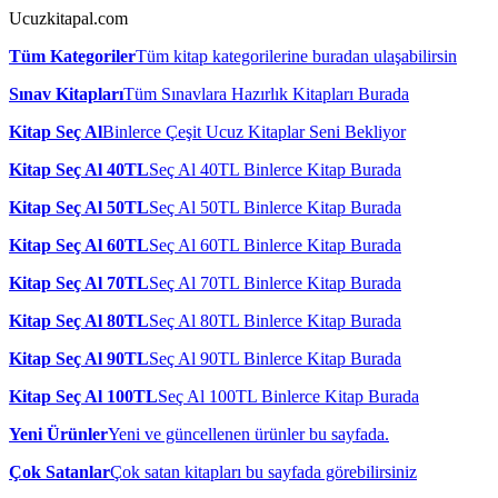
Ucuzkitapal.com
Tüm Kategoriler
Tüm kitap kategorilerine buradan ulaşabilirsin
Sınav Kitapları
Tüm Sınavlara Hazırlık Kitapları Burada
Kitap Seç Al
Binlerce Çeşit Ucuz Kitaplar Seni Bekliyor
Kitap Seç Al 40TL
Seç Al 40TL Binlerce Kitap Burada
Kitap Seç Al 50TL
Seç Al 50TL Binlerce Kitap Burada
Kitap Seç Al 60TL
Seç Al 60TL Binlerce Kitap Burada
Kitap Seç Al 70TL
Seç Al 70TL Binlerce Kitap Burada
Kitap Seç Al 80TL
Seç Al 80TL Binlerce Kitap Burada
Kitap Seç Al 90TL
Seç Al 90TL Binlerce Kitap Burada
Kitap Seç Al 100TL
Seç Al 100TL Binlerce Kitap Burada
Yeni Ürünler
Yeni ve güncellenen ürünler bu sayfada.
Çok Satanlar
Çok satan kitapları bu sayfada görebilirsiniz