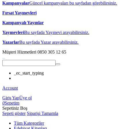
Kampanyalar
Güncel kampanyaları bu sayfadan görebilirsiniz.
Fırsat Yayınevleri
Kampanyalı Yayınlar
Yayınevleri
Bu sayfada Yayınevi arayabilirsiniz.
Yazarlar
Bu sayfada Yazar arayabilirsiniz.
Müşteri Hizmetleri
0850 305 12 65
_ec_start_typing
Account
Giriş Yap
Üye ol
0
Sepetim
Sepetiniz Boş
Sepeti göster
Siparişi Tamamla
Tüm Kategoriler
Edebiyat Kitapları