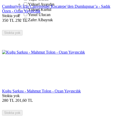
Yüksel Ayaydın
Cumhuriyet İçin Canverenler Kocatepe’den Dumlupınar’a - Sadık
Yüksel Kurtul
Özen - Ozan Yayıncılık
Yusuf Ulucan
Stokta yok
Zafer Albayrak
350
TL
252
TL
Stokta yok
Kuğu Şarkısı - Mahmut Tolon - Ozan Yayıncılık
Stokta yok
280
TL
201,60
TL
Stokta yok