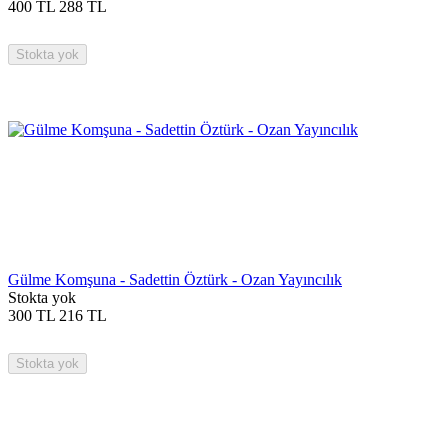
400
TL
288
TL
Stokta yok
Gülme Komşuna - Sadettin Öztürk - Ozan Yayıncılık
Stokta yok
300
TL
216
TL
Stokta yok