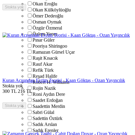
Okan Eroğlu
Stokta yok
Okan Külköylüoğlu
Ömer Dedeoğlu
Osman Oymak
Özgür Özmeral
Özlem Yener
Pınar Güler
Pooriya Shiringoo
Ramazan Gürsel Uçar
Raşit Kısacık
Rauf Akar
Refik Türk
Reşad Halife
Kuran Açısından Evrim Teorisi - Kaan Göktaş - Ozan Yayıncılık
Robert H. Williams
Stokta yok
Rojin Nazik
300
TL
216
TL
Roni Aydın Dere
Saadet Erdoğan
Stokta yok
Saadettin Merdin
Sabri Gülal
Sadettin Öztürk
Sadık Arslan
Sadık Erenler