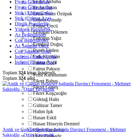
Engin Akbaba
Fiyata Göre Artan
Fiyata Göre Azalan
Ercan Turan
Stok (Azdan Çoğa)
Erdal Sinan Özüpak
Stok (Çoktan Aza)
Erdem Günalp
Düşük Popülerlik
Erdinç Öncü
Yüksek Popülerlik
Erdoğan Dökmen
Az Beğenilenler
Erdoğan Yağız
Çok Beğenilenler
Ertuğrul Doğuç
Az Satanlar Önce
Evren İşbilen
Çok Satanlar Önce
Faik Kurtulan
İndirim (Azdan Çoğa)
İndirim (Çoktan Aza)
Fatma Özdil
Fatma Paksoy
Toplam
324
kitap listelendi
Fethi Karaduman
Toplam
324
adet
Fikret Babuş
Fikret Güneş
Fikret Kuşçuoğlu
Göktuğ Halis
Gülüzar Tamer
Halim Işık
Hasan Eskil
Hasan Hüseyin Demirel
Antik ve Çağdaş Belgeler Işığında Davinci Fenomeni - Mehmet
Hayri Kandemir
Sakioğlu - Ozan Yayıncılık
Hıdır Dulkadir