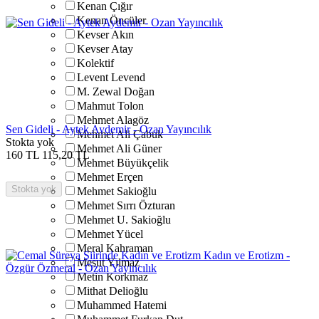
Kenan Çığır
Kenan Öncüler
Kevser Akın
Kevser Atay
Kolektif
Levent Levend
M. Zewal Doğan
Mahmut Tolon
Mehmet Alagöz
Sen Gideli - Aytek Aydemir - Ozan Yayıncılık
Mehmet Ali Çabuk
Stokta yok
Mehmet Ali Güner
160
TL
115,20
TL
Mehmet Büyükçelik
Mehmet Erçen
Stokta yok
Mehmet Sakioğlu
Mehmet Sırrı Özturan
Mehmet U. Sakioğlu
Mehmet Yücel
Meral Kahraman
Mesut Yılmaz
Metin Korkmaz
Mithat Delioğlu
Muhammed Hatemi