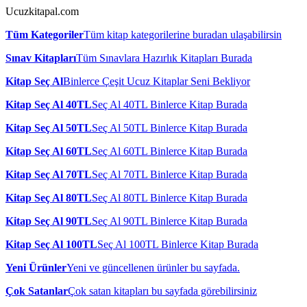
Ucuzkitapal.com
Tüm Kategoriler
Tüm kitap kategorilerine buradan ulaşabilirsin
Sınav Kitapları
Tüm Sınavlara Hazırlık Kitapları Burada
Kitap Seç Al
Binlerce Çeşit Ucuz Kitaplar Seni Bekliyor
Kitap Seç Al 40TL
Seç Al 40TL Binlerce Kitap Burada
Kitap Seç Al 50TL
Seç Al 50TL Binlerce Kitap Burada
Kitap Seç Al 60TL
Seç Al 60TL Binlerce Kitap Burada
Kitap Seç Al 70TL
Seç Al 70TL Binlerce Kitap Burada
Kitap Seç Al 80TL
Seç Al 80TL Binlerce Kitap Burada
Kitap Seç Al 90TL
Seç Al 90TL Binlerce Kitap Burada
Kitap Seç Al 100TL
Seç Al 100TL Binlerce Kitap Burada
Yeni Ürünler
Yeni ve güncellenen ürünler bu sayfada.
Çok Satanlar
Çok satan kitapları bu sayfada görebilirsiniz