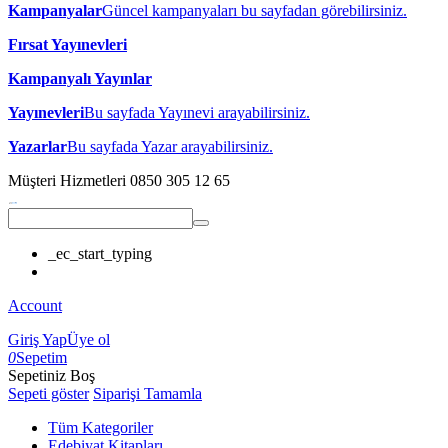
Kampanyalar
Güncel kampanyaları bu sayfadan görebilirsiniz.
Fırsat Yayınevleri
Kampanyalı Yayınlar
Yayınevleri
Bu sayfada Yayınevi arayabilirsiniz.
Yazarlar
Bu sayfada Yazar arayabilirsiniz.
Müşteri Hizmetleri
0850 305 12 65
_ec_start_typing
Account
Giriş Yap
Üye ol
0
Sepetim
Sepetiniz Boş
Sepeti göster
Siparişi Tamamla
Tüm Kategoriler
Edebiyat Kitapları