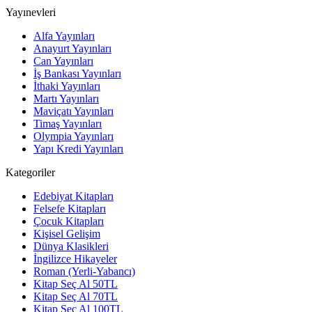
Yayınevleri
Alfa Yayınları
Anayurt Yayınları
Can Yayınları
İş Bankası Yayınları
İthaki Yayınları
Martı Yayınları
Maviçatı Yayınları
Timaş Yayınları
Olympia Yayınları
Yapı Kredi Yayınları
Kategoriler
Edebiyat Kitapları
Felsefe Kitapları
Çocuk Kitapları
Kişisel Gelişim
Dünya Klasikleri
İngilizce Hikayeler
Roman (Yerli-Yabancı)
Kitap Seç Al 50TL
Kitap Seç Al 70TL
Kitap Seç Al 100TL