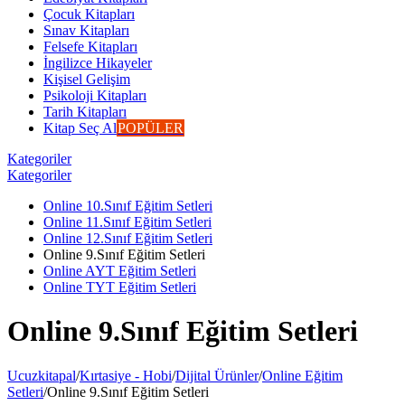
Çocuk Kitapları
Sınav Kitapları
Felsefe Kitapları
İngilizce Hikayeler
Kişisel Gelişim
Psikoloji Kitapları
Tarih Kitapları
Kitap Seç Al
POPÜLER
Kategoriler
Kategoriler
Online 10.Sınıf Eğitim Setleri
Online 11.Sınıf Eğitim Setleri
Online 12.Sınıf Eğitim Setleri
Online 9.Sınıf Eğitim Setleri
Online AYT Eğitim Setleri
Online TYT Eğitim Setleri
Online 9.Sınıf Eğitim Setleri
Ucuzkitapal
/
Kırtasiye - Hobi
/
Dijital Ürünler
/
Online Eğitim
Setleri
/
Online 9.Sınıf Eğitim Setleri