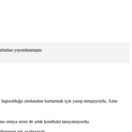
afından yayımlanmıştır.
amı hapsolduğu zindandan kurtarmak için yanıp tutuşuyordu. Ama
nu ortaya serse de artık kendisini tanıyamıyordu.
dirmenin tek anahtarıydı.