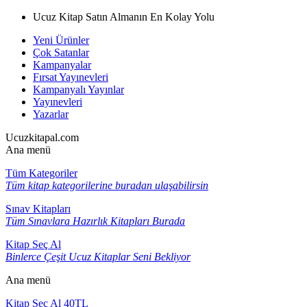
Ucuz Kitap Satın Almanın En Kolay Yolu
Yeni Ürünler
Çok Satanlar
Kampanyalar
Fırsat Yayınevleri
Kampanyalı Yayınlar
Yayınevleri
Yazarlar
Ucuzkitapal.com
Ana menü
Tüm Kategoriler
Tüm kitap kategorilerine buradan ulaşabilirsin
Sınav Kitapları
Tüm Sınavlara Hazırlık Kitapları Burada
Kitap Seç Al
Binlerce Çeşit Ucuz Kitaplar Seni Bekliyor
Ana menü
Kitap Seç Al 40TL