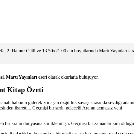
a, 2. Hamur Ciltli ve 13.50x21.00 cm boyutlarında Martı Yayınları tar
si
,
Martı Yayınları
eseri olarak okurlarla buluşuyor.
nt Kitap Özeti
saanah halkının giderek zorlaşan özgürlük savaşı sırasında sevdiği ad
esinden ibaretti... Geçmişi bir sırdı, geleceği Aranın acımasız yeni
en bir kralın dünyasına sürüklenmişti. Geçmişi bir zamanlar kim olduğu
ıştı. Paylaştıkları benzersiz sihir gücü savaşı kazanmanın ya da sona er