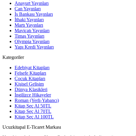
Anayurt Yayınları
Can Yayınları
İş Bankası Yayınları
İthaki Yayınları
Martı Yayınları
Maviçatı Yayınları
Timaş Yayınları
Olympia Yayınları
Yapı Kredi Yayınları
Kategoriler
Edebiyat Kitapları
Felsefe Kitapları
Çocuk Kitapları
Kişisel Gelişim
Dünya Klasikleri
İngilizce Hikayeler
Roman (Yerli-Yabancı)
Kitap Seç Al 50TL
Kitap Seç Al 70TL
Kitap Seç Al 100TL
Ucuzkitapal E-Ticaret Markası