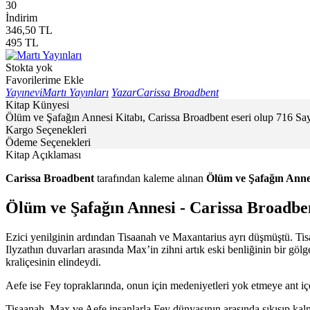
30
İndirim
346,50
TL
495
TL
Stokta yok
Favorilerime Ekle
Yayınevi
Martı Yayınları
Yazar
Carissa Broadbent
Kitap Künyesi
Ölüm ve Şafağın Annesi Kitabı, Carissa Broadbent eseri olup 716 Sayf
Kargo Seçenekleri
Ödeme Seçenekleri
Kitap Açıklaması
Carissa Broadbent
tarafından kaleme alınan
Ölüm ve Şafağın Anne
Ölüm ve Şafağın Annesi - Carissa Broadbe
Ezici yenilginin ardından Tisaanah ve Maxantarius ayrı düşmüştü. Ti
Ilyzathın duvarları arasında Max’in zihni artık eski benliğinin bir gölg
kraliçesinin elindeydi.
Aefe ise Fey topraklarında, onun için medeniyetleri yok etmeye ant iç
Tisaanah, Max ve Aefe insanlarla Fey dünyasının arasında sıkışıp kalm