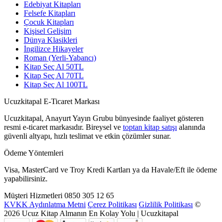
Edebiyat Kitapları
Felsefe Kitapları
Çocuk Kitapları
Kişisel Gelişim
Dünya Klasikleri
İngilizce Hikayeler
Roman (Yerli-Yabancı)
Kitap Seç Al 50TL
Kitap Seç Al 70TL
Kitap Seç Al 100TL
Ucuzkitapal E-Ticaret Markası
Ucuzkitapal, Anayurt Yayın Grubu bünyesinde faaliyet gösteren
resmi e-ticaret markasıdır. Bireysel ve
toptan kitap satışı
alanında
güvenli altyapı, hızlı teslimat ve etkin çözümler sunar.
Ödeme Yöntemleri
Visa, MasterCard ve Troy Kredi Kartları ya da Havale/Eft ile ödeme
yapabilirsiniz.
Müşteri Hizmetleri
0850 305 12 65
KVKK Aydınlatma Metni
Çerez Politikası
Gizlilik Politikası
©
2026 Ucuz Kitap Almanın En Kolay Yolu | Ucuzkitapal