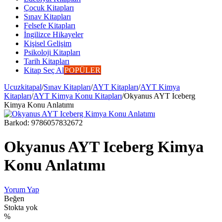
Çocuk Kitapları
Sınav Kitapları
Felsefe Kitapları
İngilizce Hikayeler
Kişisel Gelişim
Psikoloji Kitapları
Tarih Kitapları
Kitap Seç Al
POPÜLER
Ucuzkitapal
/
Sınav Kitapları
/
AYT Kitapları
/
AYT Kimya
Kitapları
/
AYT Kimya Konu Kitapları
/
Okyanus AYT Iceberg
Kimya Konu Anlatımı
Barkod:
9786057832672
Okyanus AYT Iceberg Kimya
Konu Anlatımı
Yorum Yap
Beğen
Stokta yok
%