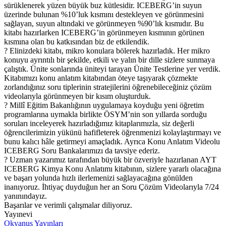
sürüklenerek yüzen büyük buz kütlesidir. ICEBERG’in suyun
üzerinde bulunan %10’luk kısmını destekleyen ve görünmesini
sağlayan, suyun altındaki ve görünmeyen %90’lık kısmıdır. Bu
kitabı hazırlarken ICEBERG’in görünmeyen kısmının görünen
kısmına olan bu katkısından biz de etkilendik.
? Elinizdeki kitabı, mikro konulara bölerek hazırladık. Her mikro
konuyu ayrıntılı bir şekilde, etkili ve yalın bir dille sizlere sunmaya
çalıştık. Ünite sonlarında üniteyi tarayan Ünite Testlerine yer verdik.
Kitabımızı konu anlatım kitabından öteye taşıyarak çözmekte
zorlandığınız soru tiplerinin stratejilerini öğrenebileceğiniz çözüm
videolarıyla görünmeyen bir kısım oluşturduk.
? Millî Eğitim Bakanlığının uygulamaya koyduğu yeni öğretim
programlarına uymakla birlikte ÖSYM’nin son yıllarda sorduğu
soruları inceleyerek hazırladığımız kitaplarımızla, siz değerli
öğrencilerimizin yükünü hafifleterek öğrenmenizi kolaylaştırmayı ve
bunu kalıcı hâle getirmeyi amaçladık. Ayrıca Konu Anlatım Videolu
ICEBERG Soru Bankalarımızı da tavsiye ederiz.
? Uzman yazarımız tarafından büyük bir özveriyle hazırlanan AYT
ICEBERG Kimya Konu Anlatımı kitabının, sizlere yararlı olacağına
ve başarı yolunda hızlı ilerlemenizi sağlayacağına gönülden
inanıyoruz. İhtiyaç duyduğun her an Soru Çözüm Videolarıyla 7/24
yanınındayız.
Başarılar ve verimli çalışmalar diliyoruz.
Yayınevi
Okyanus Yayınları