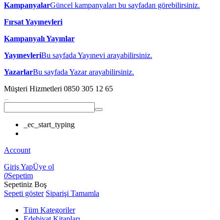
Kampanyalar
Güncel kampanyaları bu sayfadan görebilirsiniz.
Fırsat Yayınevleri
Kampanyalı Yayınlar
Yayınevleri
Bu sayfada Yayınevi arayabilirsiniz.
Yazarlar
Bu sayfada Yazar arayabilirsiniz.
Müşteri Hizmetleri
0850 305 12 65
_ec_start_typing
Account
Giriş Yap
Üye ol
0
Sepetim
Sepetiniz Boş
Sepeti göster
Siparişi Tamamla
Tüm Kategoriler
Edebiyat Kitapları