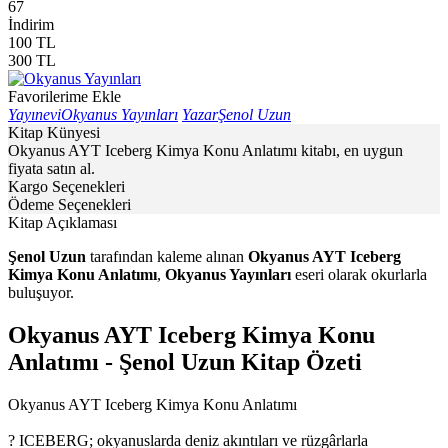
67
İndirim
100
TL
300
TL
Favorilerime Ekle
Yayınevi
Okyanus Yayınları
Yazar
Şenol Uzun
Kitap Künyesi
Okyanus AYT Iceberg Kimya Konu Anlatımı kitabı, en uygun
fiyata satın al.
Kargo Seçenekleri
Ödeme Seçenekleri
Kitap Açıklaması
Şenol Uzun
tarafından kaleme alınan
Okyanus AYT Iceberg
Kimya Konu Anlatımı
,
Okyanus Yayınları
eseri olarak okurlarla
buluşuyor.
Okyanus AYT Iceberg Kimya Konu
Anlatımı - Şenol Uzun Kitap Özeti
Okyanus AYT Iceberg Kimya Konu Anlatımı
? ICEBERG; okyanuslarda deniz akıntıları ve rüzgârlarla