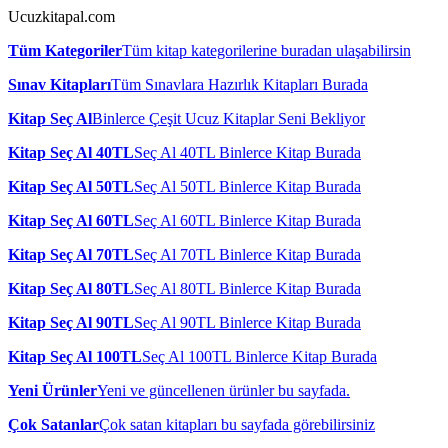
Ucuzkitapal.com
Tüm Kategoriler
Tüm kitap kategorilerine buradan ulaşabilirsin
Sınav Kitapları
Tüm Sınavlara Hazırlık Kitapları Burada
Kitap Seç Al
Binlerce Çeşit Ucuz Kitaplar Seni Bekliyor
Kitap Seç Al 40TL
Seç Al 40TL Binlerce Kitap Burada
Kitap Seç Al 50TL
Seç Al 50TL Binlerce Kitap Burada
Kitap Seç Al 60TL
Seç Al 60TL Binlerce Kitap Burada
Kitap Seç Al 70TL
Seç Al 70TL Binlerce Kitap Burada
Kitap Seç Al 80TL
Seç Al 80TL Binlerce Kitap Burada
Kitap Seç Al 90TL
Seç Al 90TL Binlerce Kitap Burada
Kitap Seç Al 100TL
Seç Al 100TL Binlerce Kitap Burada
Yeni Ürünler
Yeni ve güncellenen ürünler bu sayfada.
Çok Satanlar
Çok satan kitapları bu sayfada görebilirsiniz