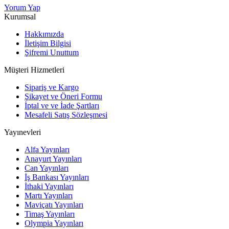
Yorum Yap
Kurumsal
Hakkımızda
İletişim Bilgisi
Şifremi Unuttum
Müşteri Hizmetleri
Sipariş ve Kargo
Şikayet ve Öneri Formu
İptal ve ve İade Şartları
Mesafeli Satış Sözleşmesi
Yayınevleri
Alfa Yayınları
Anayurt Yayınları
Can Yayınları
İş Bankası Yayınları
İthaki Yayınları
Martı Yayınları
Maviçatı Yayınları
Timaş Yayınları
Olympia Yayınları