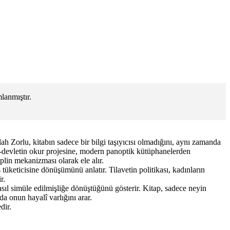
lanmıştır.
ah Zorlu, kitabın sadece bir bilgi taşıyıcısı olmadığını, aynı zamanda
lus-devletin okur projesine, modern panoptik kütüphanelerden
plin mekanizması olarak ele alır.
üketicisine dönüşümünü anlatır. Tilavetin politikası, kadınların
r.
asıl simüle edilmişliğe dönüştüğünü gösterir. Kitap, sadece neyin
a onun hayalî varlığını arar.
dir.