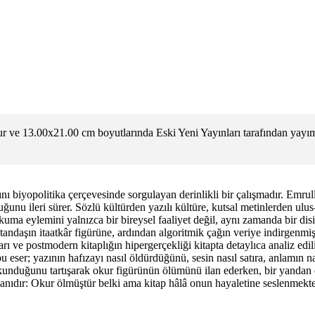
 ve 13.00x21.00 cm boyutlarında Eski Yeni Yayınları tarafından yayım
nı biyopolitika çerçevesinde sorgulayan derinlikli bir çalışmadır. Emrull
duğunu ileri sürer. Sözlü kültürden yazılı kültüre, kutsal metinlerden u
uma eylemini yalnızca bir bireysel faaliyet değil, aynı zamanda bir disi
daşın itaatkâr figürüne, ardından algoritmik çağın veriye indirgenmiş t
ı ve postmodern kitaplığın hipergerçekliği kitapta detaylıca analiz edili
u eser; yazının hafızayı nasıl öldürdüğünü, sesin nasıl satıra, anlamın n
 okunduğunu tartışarak okur figürünün ölümünü ilan ederken, bir yandan d
lanıdır: Okur ölmüştür belki ama kitap hâlâ onun hayaletine seslenmekte