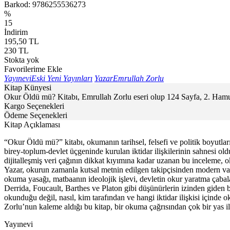
Barkod:
9786255536273
%
15
İndirim
195,50
TL
230
TL
Stokta yok
Favorilerime Ekle
Yayınevi
Eski Yeni Yayınları
Yazar
Emrullah Zorlu
Kitap Künyesi
Okur Öldü mü? Kitabı, Emrullah Zorlu eseri olup 124 Sayfa, 2. Hamur
Kargo Seçenekleri
Ödeme Seçenekleri
Kitap Açıklaması
“Okur Öldü mü?” kitabı, okumanın tarihsel, felsefi ve politik boyutları
birey-toplum-devlet üçgeninde kurulan iktidar ilişkilerinin sahnesi ol
dijitalleşmiş veri çağının dikkat kıyımına kadar uzanan bu inceleme, ok
Yazar, okurun zamanla kutsal metnin edilgen takipçisinden modern vatan
okuma yasağı, matbaanın ideolojik işlevi, devletin okur yaratma çabalar
Derrida, Foucault, Barthes ve Platon gibi düşünürlerin izinden giden b
okunduğu değil, nasıl, kim tarafından ve hangi iktidar ilişkisi içinde
Zorlu’nun kaleme aldığı bu kitap, bir okuma çağrısından çok bir yas i
Yayınevi