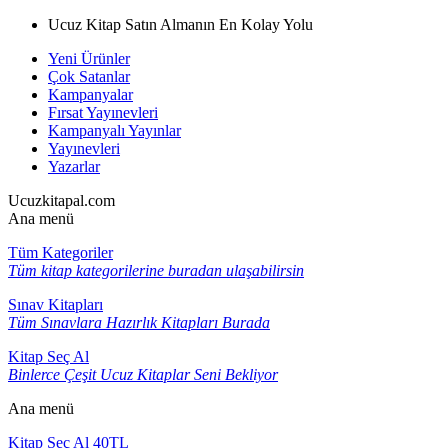
Ucuz Kitap Satın Almanın En Kolay Yolu
Yeni Ürünler
Çok Satanlar
Kampanyalar
Fırsat Yayınevleri
Kampanyalı Yayınlar
Yayınevleri
Yazarlar
Ucuzkitapal.com
Ana menü
Tüm Kategoriler
Tüm kitap kategorilerine buradan ulaşabilirsin
Sınav Kitapları
Tüm Sınavlara Hazırlık Kitapları Burada
Kitap Seç Al
Binlerce Çeşit Ucuz Kitaplar Seni Bekliyor
Ana menü
Kitap Seç Al 40TL