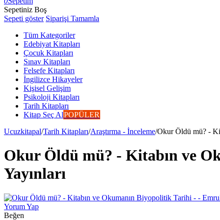
0
Sepetim
Sepetiniz Boş
Sepeti göster
Siparişi Tamamla
Tüm Kategoriler
Edebiyat Kitapları
Çocuk Kitapları
Sınav Kitapları
Felsefe Kitapları
İngilizce Hikayeler
Kişisel Gelişim
Psikoloji Kitapları
Tarih Kitapları
Kitap Seç Al
POPÜLER
Ucuzkitapal
/
Tarih Kitapları
/
Araştırma - İnceleme
/
Okur Öldü mü? - Kit
Okur Öldü mü? - Kitabın ve Oku
Yayınları
Yorum Yap
Beğen