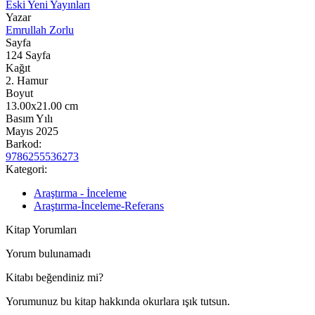
Eski Yeni Yayınları
Yazar
Emrullah Zorlu
Sayfa
124
Sayfa
Kağıt
2. Hamur
Boyut
13.00x21.00
cm
Basım Yılı
Mayıs 2025
Barkod:
9786255536273
Kategori:
Araştırma - İnceleme
Araştırma-İnceleme-Referans
Kitap Yorumları
Yorum bulunamadı
Kitabı beğendiniz mi?
Yorumunuz bu kitap hakkında okurlara ışık tutsun.