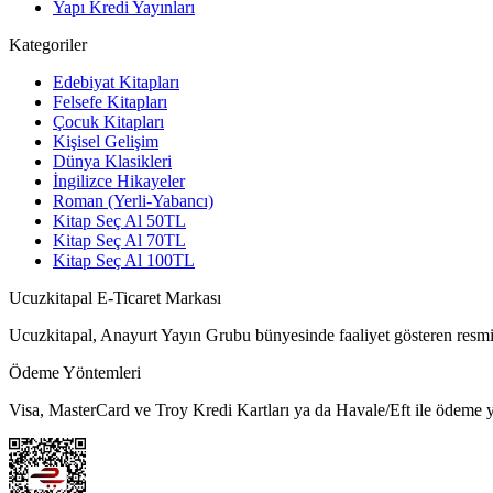
Yapı Kredi Yayınları
Kategoriler
Edebiyat Kitapları
Felsefe Kitapları
Çocuk Kitapları
Kişisel Gelişim
Dünya Klasikleri
İngilizce Hikayeler
Roman (Yerli-Yabancı)
Kitap Seç Al 50TL
Kitap Seç Al 70TL
Kitap Seç Al 100TL
Ucuzkitapal E-Ticaret Markası
Ucuzkitapal, Anayurt Yayın Grubu bünyesinde faaliyet gösteren resmi 
Ödeme Yöntemleri
Visa, MasterCard ve Troy Kredi Kartları ya da Havale/Eft ile ödeme ya