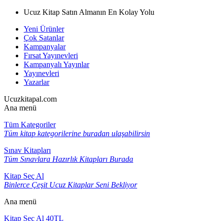
Ucuz Kitap Satın Almanın En Kolay Yolu
Yeni Ürünler
Çok Satanlar
Kampanyalar
Fırsat Yayınevleri
Kampanyalı Yayınlar
Yayınevleri
Yazarlar
Ucuzkitapal.com
Ana menü
Tüm Kategoriler
Tüm kitap kategorilerine buradan ulaşabilirsin
Sınav Kitapları
Tüm Sınavlara Hazırlık Kitapları Burada
Kitap Seç Al
Binlerce Çeşit Ucuz Kitaplar Seni Bekliyor
Ana menü
Kitap Seç Al 40TL