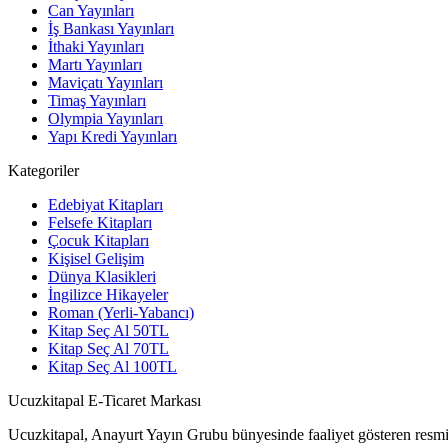
Can Yayınları
İş Bankası Yayınları
İthaki Yayınları
Martı Yayınları
Maviçatı Yayınları
Timaş Yayınları
Olympia Yayınları
Yapı Kredi Yayınları
Kategoriler
Edebiyat Kitapları
Felsefe Kitapları
Çocuk Kitapları
Kişisel Gelişim
Dünya Klasikleri
İngilizce Hikayeler
Roman (Yerli-Yabancı)
Kitap Seç Al 50TL
Kitap Seç Al 70TL
Kitap Seç Al 100TL
Ucuzkitapal E-Ticaret Markası
Ucuzkitapal, Anayurt Yayın Grubu bünyesinde faaliyet gösteren resmi 