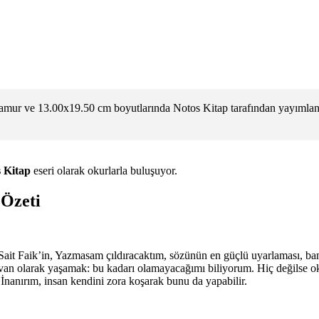
ur ve 13.00x19.50 cm boyutlarında Notos Kitap tarafından yayımlanm
 Kitap
eseri olarak okurlarla buluşuyor.
Özeti
 Sait Faik’in, Yazmasam çıldıracaktım, sözünün en güçlü uyarlaması, b
an olarak yaşamak: bu kadarı olamayacağımı biliyorum. Hiç değilse 
İnanırım, insan kendini zora koşarak bunu da yapabilir.