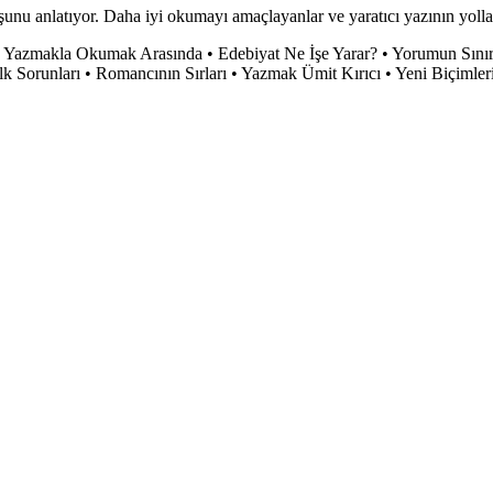
nu anlatıyor. Daha iyi okumayı amaçlayanlar ve yaratıcı yazının yollar
 • Yazmakla Okumak Arasında • Edebiyat Ne İşe Yarar? • Yorumun Sınırl
Sorunları • Romancının Sırları • Yazmak Ümit Kırıcı • Yeni Biçimlerin 