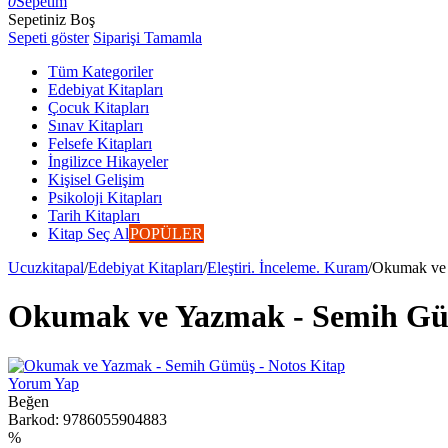
0
Sepetim
Sepetiniz Boş
Sepeti göster
Siparişi Tamamla
Tüm Kategoriler
Edebiyat Kitapları
Çocuk Kitapları
Sınav Kitapları
Felsefe Kitapları
İngilizce Hikayeler
Kişisel Gelişim
Psikoloji Kitapları
Tarih Kitapları
Kitap Seç Al
POPÜLER
Ucuzkitapal
/
Edebiyat Kitapları
/
Eleştiri. İnceleme. Kuram
/
Okumak ve 
Okumak ve Yazmak - Semih Güm
Yorum Yap
Beğen
Barkod:
9786055904883
%