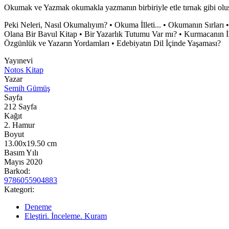
Okumak ve Yazmak okumakla yazmanın birbiriyle etle tırnak gibi oluşu
Peki Neleri, Nasıl Okumalıyım? • Okuma İlleti... • Okumanın Sırları
Olana Bir Bavul Kitap • Bir Yazarlık Tutumu Var mı? • Kurmacanın İlk 
Özgünlük ve Yazarın Yordamları • Edebiyatın Dil İçinde Yaşaması?
Yayınevi
Notos Kitap
Yazar
Semih Gümüş
Sayfa
212
Sayfa
Kağıt
2. Hamur
Boyut
13.00x19.50
cm
Basım Yılı
Mayıs 2020
Barkod:
9786055904883
Kategori:
Deneme
Eleştiri. İnceleme. Kuram