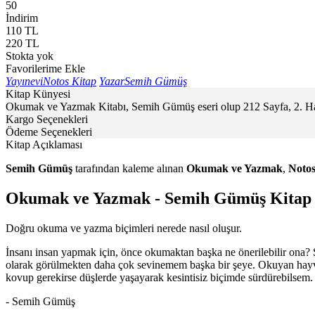
50
İndirim
110
TL
220
TL
Stokta yok
Favorilerime Ekle
Yayınevi
Notos Kitap
Yazar
Semih Gümüş
Kitap Künyesi
Okumak ve Yazmak Kitabı, Semih Gümüş eseri olup 212 Sayfa, 2. Ham
Kargo Seçenekleri
Ödeme Seçenekleri
Kitap Açıklaması
Semih Gümüş
tarafından kaleme alınan
Okumak ve Yazmak
,
Notos
Okumak ve Yazmak - Semih Gümüş Kitap 
Doğru okuma ve yazma biçimleri nerede nasıl oluşur.
İnsanı insan yapmak için, önce okumaktan başka ne önerilebilir ona?
olarak görülmekten daha çok sevinemem başka bir şeye. Okuyan hayv
kovup gerekirse düşlerde yaşayarak kesintisiz biçimde sürdürebilsem. 
- Semih Gümüş