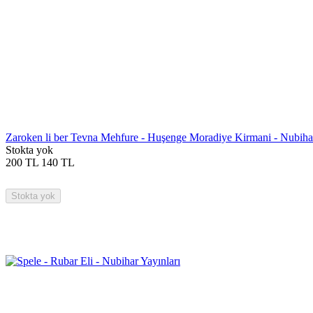
Zaroken li ber Tevna Mehfure - Huşenge Moradiye Kirmani - Nubihar
Stokta yok
200
TL
140
TL
Stokta yok