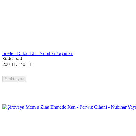
Spele - Rubar Eli - Nubihar Yayınları
Stokta yok
200
TL
140
TL
Stokta yok