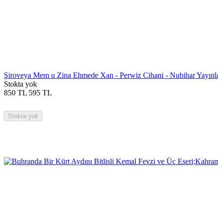
Şiroveya Mem u Zina Ehmede Xan - Perwiz Cihani - Nubihar Yayınla
Stokta yok
850
TL
595
TL
Stokta yok