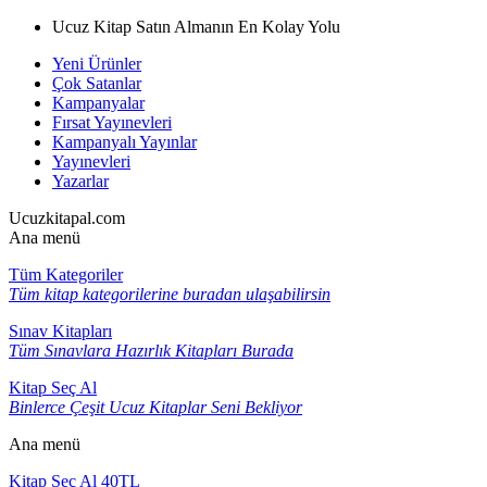
Ucuz Kitap Satın Almanın En Kolay Yolu
Yeni Ürünler
Çok Satanlar
Kampanyalar
Fırsat Yayınevleri
Kampanyalı Yayınlar
Yayınevleri
Yazarlar
Ucuzkitapal.com
Ana menü
Tüm Kategoriler
Tüm kitap kategorilerine buradan ulaşabilirsin
Sınav Kitapları
Tüm Sınavlara Hazırlık Kitapları Burada
Kitap Seç Al
Binlerce Çeşit Ucuz Kitaplar Seni Bekliyor
Ana menü
Kitap Seç Al 40TL