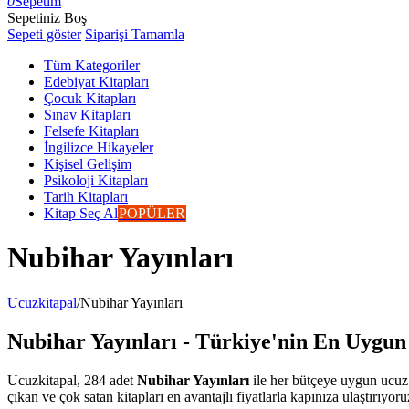
0
Sepetim
Sepetiniz Boş
Sepeti göster
Siparişi Tamamla
Tüm Kategoriler
Edebiyat Kitapları
Çocuk Kitapları
Sınav Kitapları
Felsefe Kitapları
İngilizce Hikayeler
Kişisel Gelişim
Psikoloji Kitapları
Tarih Kitapları
Kitap Seç Al
POPÜLER
Nubihar Yayınları
Ucuzkitapal
/
Nubihar Yayınları
Nubihar Yayınları - Türkiye'nin En Uygun 
Ucuzkitapal, 284 adet
Nubihar Yayınları
ile her bütçeye uygun ucuz k
çıkan ve çok satan kitapları en avantajlı fiyatlarla kapınıza ulaştırıyoru