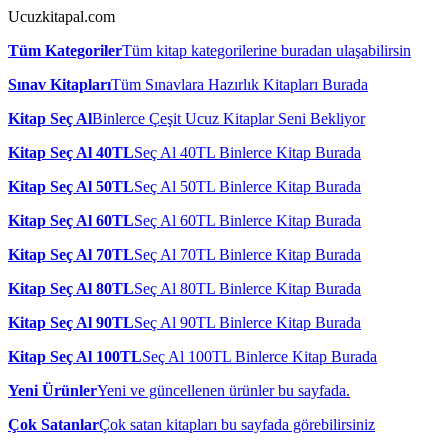
Ucuzkitapal.com
Tüm Kategoriler
Tüm kitap kategorilerine buradan ulaşabilirsin
Sınav Kitapları
Tüm Sınavlara Hazırlık Kitapları Burada
Kitap Seç Al
Binlerce Çeşit Ucuz Kitaplar Seni Bekliyor
Kitap Seç Al 40TL
Seç Al 40TL Binlerce Kitap Burada
Kitap Seç Al 50TL
Seç Al 50TL Binlerce Kitap Burada
Kitap Seç Al 60TL
Seç Al 60TL Binlerce Kitap Burada
Kitap Seç Al 70TL
Seç Al 70TL Binlerce Kitap Burada
Kitap Seç Al 80TL
Seç Al 80TL Binlerce Kitap Burada
Kitap Seç Al 90TL
Seç Al 90TL Binlerce Kitap Burada
Kitap Seç Al 100TL
Seç Al 100TL Binlerce Kitap Burada
Yeni Ürünler
Yeni ve güncellenen ürünler bu sayfada.
Çok Satanlar
Çok satan kitapları bu sayfada görebilirsiniz