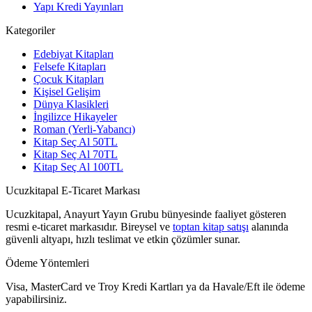
Yapı Kredi Yayınları
Kategoriler
Edebiyat Kitapları
Felsefe Kitapları
Çocuk Kitapları
Kişisel Gelişim
Dünya Klasikleri
İngilizce Hikayeler
Roman (Yerli-Yabancı)
Kitap Seç Al 50TL
Kitap Seç Al 70TL
Kitap Seç Al 100TL
Ucuzkitapal E-Ticaret Markası
Ucuzkitapal, Anayurt Yayın Grubu bünyesinde faaliyet gösteren
resmi e-ticaret markasıdır. Bireysel ve
toptan kitap satışı
alanında
güvenli altyapı, hızlı teslimat ve etkin çözümler sunar.
Ödeme Yöntemleri
Visa, MasterCard ve Troy Kredi Kartları ya da Havale/Eft ile ödeme
yapabilirsiniz.