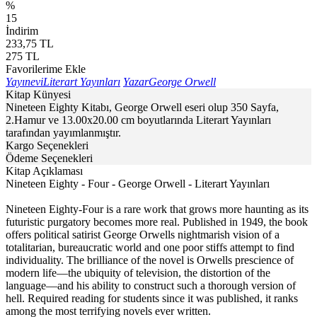
%
15
İndirim
233,75
TL
275
TL
Favorilerime Ekle
Yayınevi
Literart Yayınları
Yazar
George Orwell
Kitap Künyesi
Nineteen Eighty Kitabı, George Orwell eseri olup 350 Sayfa,
2.Hamur ve 13.00x20.00 cm boyutlarında Literart Yayınları
tarafından yayımlanmıştır.
Kargo Seçenekleri
Ödeme Seçenekleri
Kitap Açıklaması
Nineteen Eighty - Four - George Orwell - Literart Yayınları
Nineteen Eighty-Four is a rare work that grows more haunting as its
futuristic purgatory becomes more real. Published in 1949, the book
offers political satirist George Orwells nightmarish vision of a
totalitarian, bureaucratic world and one poor stiffs attempt to find
individuality. The brilliance of the novel is Orwells prescience of
modern life—the ubiquity of television, the distortion of the
language—and his ability to construct such a thorough version of
hell. Required reading for students since it was published, it ranks
among the most terrifying novels ever written.