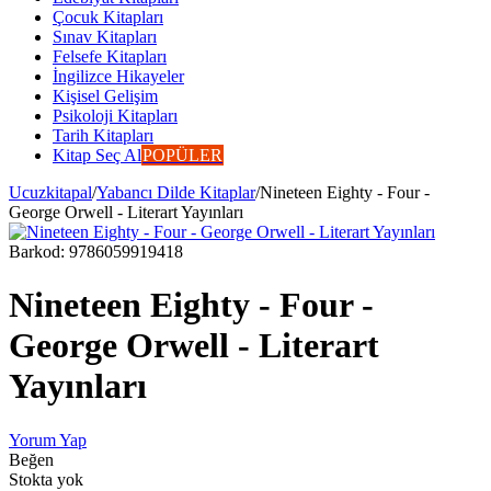
Çocuk Kitapları
Sınav Kitapları
Felsefe Kitapları
İngilizce Hikayeler
Kişisel Gelişim
Psikoloji Kitapları
Tarih Kitapları
Kitap Seç Al
POPÜLER
Ucuzkitapal
/
Yabancı Dilde Kitaplar
/
Nineteen Eighty - Four -
George Orwell - Literart Yayınları
Barkod:
9786059919418
Nineteen Eighty - Four -
George Orwell - Literart
Yayınları
Yorum Yap
Beğen
Stokta yok