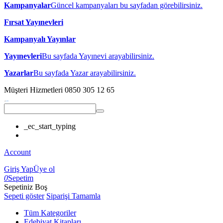
Kampanyalar
Güncel kampanyaları bu sayfadan görebilirsiniz.
Fırsat Yayınevleri
Kampanyalı Yayınlar
Yayınevleri
Bu sayfada Yayınevi arayabilirsiniz.
Yazarlar
Bu sayfada Yazar arayabilirsiniz.
Müşteri Hizmetleri
0850 305 12 65
_ec_start_typing
Account
Giriş Yap
Üye ol
0
Sepetim
Sepetiniz Boş
Sepeti göster
Siparişi Tamamla
Tüm Kategoriler
Edebiyat Kitapları