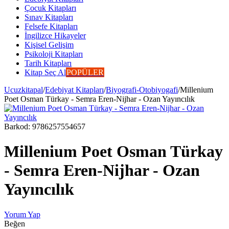
Çocuk Kitapları
Sınav Kitapları
Felsefe Kitapları
İngilizce Hikayeler
Kişisel Gelişim
Psikoloji Kitapları
Tarih Kitapları
Kitap Seç Al
POPÜLER
Ucuzkitapal
/
Edebiyat Kitapları
/
Biyografi-Otobiyogafi
/
Millenium
Poet Osman Türkay - Semra Eren-Nijhar - Ozan Yayıncılık
Barkod:
9786257554657
Millenium Poet Osman Türkay
- Semra Eren-Nijhar - Ozan
Yayıncılık
Yorum Yap
Beğen