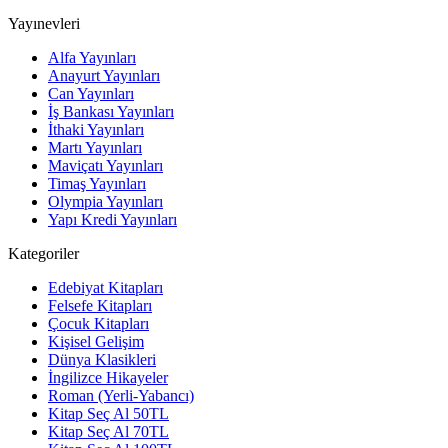
Yayınevleri
Alfa Yayınları
Anayurt Yayınları
Can Yayınları
İş Bankası Yayınları
İthaki Yayınları
Martı Yayınları
Maviçatı Yayınları
Timaş Yayınları
Olympia Yayınları
Yapı Kredi Yayınları
Kategoriler
Edebiyat Kitapları
Felsefe Kitapları
Çocuk Kitapları
Kişisel Gelişim
Dünya Klasikleri
İngilizce Hikayeler
Roman (Yerli-Yabancı)
Kitap Seç Al 50TL
Kitap Seç Al 70TL