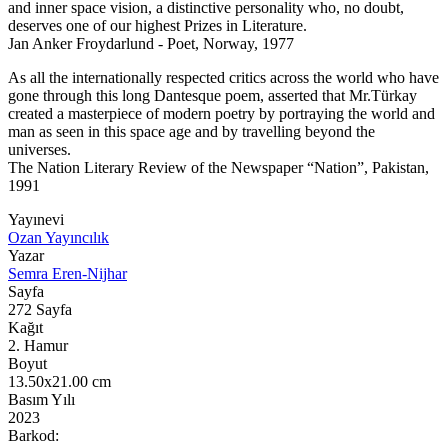
and inner space vision, a distinctive personality who, no doubt,
deserves one of our highest Prizes in Literature.
Jan Anker Froydarlund - Poet, Norway, 1977
As all the internationally respected critics across the world who have
gone through this long Dantesque poem, asserted that Mr.Türkay
created a masterpiece of modern poetry by portraying the world and
man as seen in this space age and by travelling beyond the
universes.
The Nation Literary Review of the Newspaper “Nation”, Pakistan,
1991
Yayınevi
Ozan Yayıncılık
Yazar
Semra Eren-Nijhar
Sayfa
272
Sayfa
Kağıt
2. Hamur
Boyut
13.50x21.00
cm
Basım Yılı
2023
Barkod: