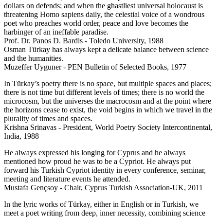
dollars on defends; and when the ghastliest universal holocaust is
threatening Homo sapiens daily, the celestial voice of a wondrous
poet who preaches world order, peace and love becomes the
harbinger of an ineffable paradise.
Prof. Dr. Panos D. Bardis - Toledo University, 1988
Osman Türkay has always kept a delicate balance between science
and the humanities.
Muzeffer Uyguner - PEN Bulletin of Selected Books, 1977
In Türkay’s poetry there is no space, but multiple spaces and places;
there is not time but different levels of times; there is no world the
microcosm, but the universes the macrocosm and at the point where
the horizons cease to exist, the void begins in which we travel in the
plurality of times and spaces.
Krishna Srinavas - President, World Poetry Society Intercontinental,
India, 1988
He always expressed his longing for Cyprus and he always
mentioned how proud he was to be a Cypriot. He always put
forward his Turkish Cypriot identity in every conference, seminar,
meeting and literature events he attended.
Mustafa Gençsoy - Chair, Cyprus Turkish Association-UK, 2011
In the lyric works of Türkay, either in English or in Turkish, we
meet a poet writing from deep, inner necessity, combining science