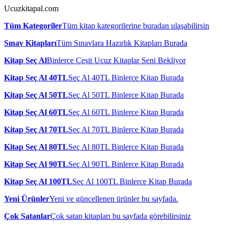
Ucuzkitapal.com
Tüm Kategoriler
Tüm kitap kategorilerine buradan ulaşabilirsin
Sınav Kitapları
Tüm Sınavlara Hazırlık Kitapları Burada
Kitap Seç Al
Binlerce Çeşit Ucuz Kitaplar Seni Bekliyor
Kitap Seç Al 40TL
Seç Al 40TL Binlerce Kitap Burada
Kitap Seç Al 50TL
Seç Al 50TL Binlerce Kitap Burada
Kitap Seç Al 60TL
Seç Al 60TL Binlerce Kitap Burada
Kitap Seç Al 70TL
Seç Al 70TL Binlerce Kitap Burada
Kitap Seç Al 80TL
Seç Al 80TL Binlerce Kitap Burada
Kitap Seç Al 90TL
Seç Al 90TL Binlerce Kitap Burada
Kitap Seç Al 100TL
Seç Al 100TL Binlerce Kitap Burada
Yeni Ürünler
Yeni ve güncellenen ürünler bu sayfada.
Çok Satanlar
Çok satan kitapları bu sayfada görebilirsiniz