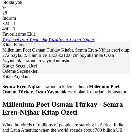
Stokta yok
%
28
İndirim
324
TL
450
TL
Favorilerime Ekle
Yayınevi
Ozan Yayıncılık
Yazar
Semra Eren-Nijhar
Kitap Künyesi
Millenium Poet Osman Türkay Kitabı, Semra Eren-Nijhar eseri olup
272 Sayfa, 2. Hamur ve 13.50x21.00 cm boyutlarında Ozan
Yayıncılık tarafından yayımlanmıştır.
Kargo Seçenekleri
Ödeme Seçenekleri
Kitap Açıklaması
Semra Eren-Nijhar
tarafından kaleme alınan
Millenium Poet
Osman Türkay
,
Ozan Yayıncılık
eseri olarak okurlarla buluşuyor.
Millenium Poet Osman Türkay - Semra
Eren-Nijhar Kitap Özeti
When hundreds of millions of people are starving in Africa, India,
and Latin America; when the world spends about 700 billion US