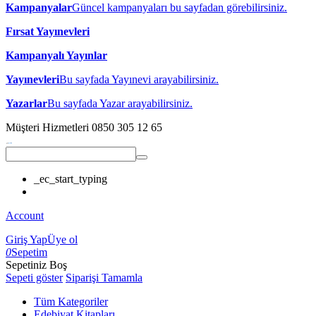
Kampanyalar
Güncel kampanyaları bu sayfadan görebilirsiniz.
Fırsat Yayınevleri
Kampanyalı Yayınlar
Yayınevleri
Bu sayfada Yayınevi arayabilirsiniz.
Yazarlar
Bu sayfada Yazar arayabilirsiniz.
Müşteri Hizmetleri
0850 305 12 65
_ec_start_typing
Account
Giriş Yap
Üye ol
0
Sepetim
Sepetiniz Boş
Sepeti göster
Siparişi Tamamla
Tüm Kategoriler
Edebiyat Kitapları