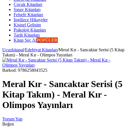
Çocuk Kitapları
Sınav Kitapları
Felsefe Kitapları
İngilizce Hikayeler
Kişisel Gelişim
Psikoloji Kitapları
Tarih Kitapları
Kitap Seç Al
POPÜLER
Ucuzkitapal
/
Edebiyat Kitapları
/
Meral Kır - Sancaktar Serisi (5 Kitap
Takım) - Meral Kır - Olimpos Yayınları
Barkod:
9786258043525
Meral Kır - Sancaktar Serisi (5
Kitap Takım) - Meral Kır -
Olimpos Yayınları
Yorum Yap
Beğen