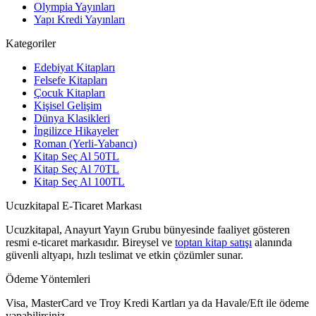
Olympia Yayınları
Yapı Kredi Yayınları
Kategoriler
Edebiyat Kitapları
Felsefe Kitapları
Çocuk Kitapları
Kişisel Gelişim
Dünya Klasikleri
İngilizce Hikayeler
Roman (Yerli-Yabancı)
Kitap Seç Al 50TL
Kitap Seç Al 70TL
Kitap Seç Al 100TL
Ucuzkitapal E-Ticaret Markası
Ucuzkitapal, Anayurt Yayın Grubu bünyesinde faaliyet gösteren
resmi e-ticaret markasıdır. Bireysel ve
toptan kitap satışı
alanında
güvenli altyapı, hızlı teslimat ve etkin çözümler sunar.
Ödeme Yöntemleri
Visa, MasterCard ve Troy Kredi Kartları ya da Havale/Eft ile ödeme
yapabilirsiniz.