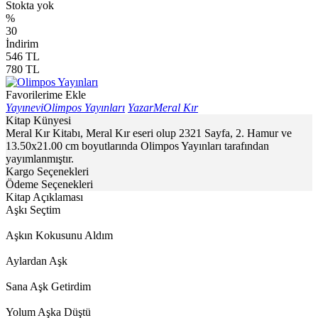
Stokta yok
%
30
İndirim
546
TL
780
TL
Favorilerime Ekle
Yayınevi
Olimpos Yayınları
Yazar
Meral Kır
Kitap Künyesi
Meral Kır Kitabı, Meral Kır eseri olup 2321 Sayfa, 2. Hamur ve
13.50x21.00 cm boyutlarında Olimpos Yayınları tarafından
yayımlanmıştır.
Kargo Seçenekleri
Ödeme Seçenekleri
Kitap Açıklaması
Aşkı Seçtim
Aşkın Kokusunu Aldım
Aylardan Aşk
Sana Aşk Getirdim
Yolum Aşka Düştü