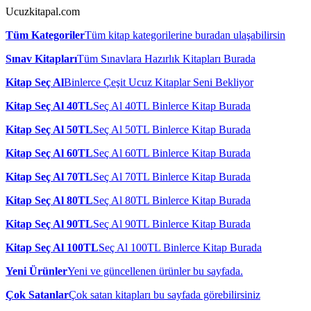
Ucuzkitapal.com
Tüm Kategoriler
Tüm kitap kategorilerine buradan ulaşabilirsin
Sınav Kitapları
Tüm Sınavlara Hazırlık Kitapları Burada
Kitap Seç Al
Binlerce Çeşit Ucuz Kitaplar Seni Bekliyor
Kitap Seç Al 40TL
Seç Al 40TL Binlerce Kitap Burada
Kitap Seç Al 50TL
Seç Al 50TL Binlerce Kitap Burada
Kitap Seç Al 60TL
Seç Al 60TL Binlerce Kitap Burada
Kitap Seç Al 70TL
Seç Al 70TL Binlerce Kitap Burada
Kitap Seç Al 80TL
Seç Al 80TL Binlerce Kitap Burada
Kitap Seç Al 90TL
Seç Al 90TL Binlerce Kitap Burada
Kitap Seç Al 100TL
Seç Al 100TL Binlerce Kitap Burada
Yeni Ürünler
Yeni ve güncellenen ürünler bu sayfada.
Çok Satanlar
Çok satan kitapları bu sayfada görebilirsiniz