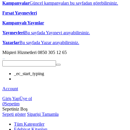
Kampanyalar
Güncel kampanyaları bu sayfadan görebilirsiniz.
Fırsat Yayınevleri
Kampanyalı Yayınlar
Yayınevleri
Bu sayfada Yayınevi arayabilirsiniz.
Yazarlar
Bu sayfada Yazar arayabilirsiniz.
Müşteri Hizmetleri
0850 305 12 65
_ec_start_typing
Account
Giriş Yap
Üye ol
0
Sepetim
Sepetiniz Boş
Sepeti göster
Siparişi Tamamla
Tüm Kategoriler
Edebiyat Kitapları