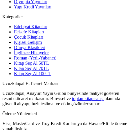
Olympia Yayınları
Yapı Kredi Yayınları
Kategoriler
Edebiyat Kitapları
Felsefe Kitapları
Çocuk Kitapları
Kişisel Gelişim
Dünya Klasikleri
İngilizce Hikayeler
Roman (Yerli-Yabancı)
Kitap Seç Al 50TL
Kitap Seç Al 70TL
Kitap Seç Al 100TL
Ucuzkitapal E-Ticaret Markası
Ucuzkitapal, Anayurt Yayın Grubu bünyesinde faaliyet gösteren
resmi e-ticaret markasıdır. Bireysel ve
toptan kitap satışı
alanında
güvenli altyapı, hızlı teslimat ve etkin çözümler sunar.
Ödeme Yöntemleri
Visa, MasterCard ve Troy Kredi Kartları ya da Havale/Eft ile ödeme
yapabilirsiniz.