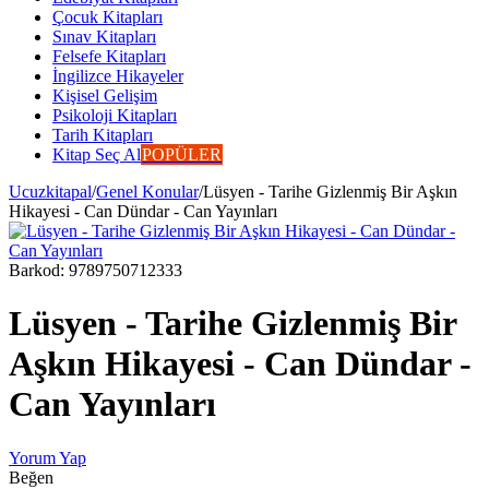
Çocuk Kitapları
Sınav Kitapları
Felsefe Kitapları
İngilizce Hikayeler
Kişisel Gelişim
Psikoloji Kitapları
Tarih Kitapları
Kitap Seç Al
POPÜLER
Ucuzkitapal
/
Genel Konular
/
Lüsyen - Tarihe Gizlenmiş Bir Aşkın
Hikayesi - Can Dündar - Can Yayınları
Barkod:
9789750712333
Lüsyen - Tarihe Gizlenmiş Bir
Aşkın Hikayesi - Can Dündar -
Can Yayınları
Yorum Yap
Beğen