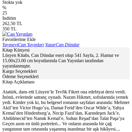
Stokta yok
%
25
İndirim
262,50
TL
350
TL
Favorilerime Ekle
Yayınevi
Can Yayınları
Yazar
Can Dündar
Kitap Künyesi
Lüsyen Kitabı, Can Dündar eseri olup 541 Sayfa, 2. Hamur ve
15.00x23.00 cm boyutlarında Can Yayınları tarafından
yayımlanmıştır.
Kargo Seçenekleri
Ödeme Seçenekleri
Kitap Açıklaması
Atatürk, dans etti Lüsyen’le Tevfik Fikret ona edebiyat dersi verdi.
İnönü, evlerinde satranç oynadı. Nazım Hikmet, sofralarında yemek
yedi. Kimler yok ki, bu belgesel romanın sayfaları arasında: Mehmet
Akif’ten Victor Hugo’ya, Damat Ferid’den Oscar Wilde’a, Yahya
Kemal’den Hindenburg’a, Necip Fazıl’dan, Karındeşen Jack’e,
Abdülmecid’ten Namık Kemal’e, Sultan Reşad’dan Talat Paşa’ya
Geçen asrın en ünlü portreleri... Ve onların arasında bir çağ
yangınının tam ortasında yaşanmış inanılmaz bir aşk hikâyesi....