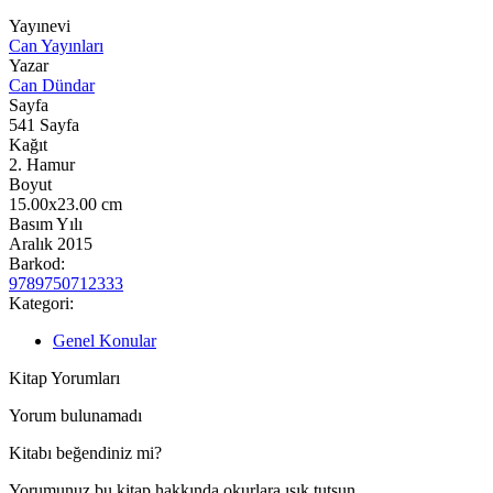
Yayınevi
Can Yayınları
Yazar
Can Dündar
Sayfa
541
Sayfa
Kağıt
2. Hamur
Boyut
15.00x23.00
cm
Basım Yılı
Aralık 2015
Barkod:
9789750712333
Kategori:
Genel Konular
Kitap Yorumları
Yorum bulunamadı
Kitabı beğendiniz mi?
Yorumunuz bu kitap hakkında okurlara ışık tutsun.