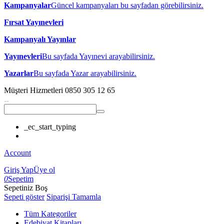
Kampanyalar
Güncel kampanyaları bu sayfadan görebilirsiniz.
Fırsat Yayınevleri
Kampanyalı Yayınlar
Yayınevleri
Bu sayfada Yayınevi arayabilirsiniz.
Yazarlar
Bu sayfada Yazar arayabilirsiniz.
Müşteri Hizmetleri
0850 305 12 65
_ec_start_typing
Account
Giriş Yap
Üye ol
0
Sepetim
Sepetiniz Boş
Sepeti göster
Siparişi Tamamla
Tüm Kategoriler
Edebiyat Kitapları