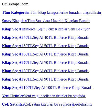
Ucuzkitapal.com
Tüm Kategoriler
Tüm kitap kategorilerine buradan ulaşabilirsin
Sınav Kitapları
Tüm Sınavlara Hazırlık Kitapları Burada
Kitap Seç Al
Binlerce Çeşit Ucuz Kitaplar Seni Bekliyor
Kitap Seç Al 40TL
Seç Al 40TL Binlerce Kitap Burada
Kitap Seç Al 50TL
Seç Al 50TL Binlerce Kitap Burada
Kitap Seç Al 60TL
Seç Al 60TL Binlerce Kitap Burada
Kitap Seç Al 70TL
Seç Al 70TL Binlerce Kitap Burada
Kitap Seç Al 80TL
Seç Al 80TL Binlerce Kitap Burada
Kitap Seç Al 90TL
Seç Al 90TL Binlerce Kitap Burada
Kitap Seç Al 100TL
Seç Al 100TL Binlerce Kitap Burada
Yeni Ürünler
Yeni ve güncellenen ürünler bu sayfada.
Çok Satanlar
Çok satan kitapları bu sayfada görebilirsiniz