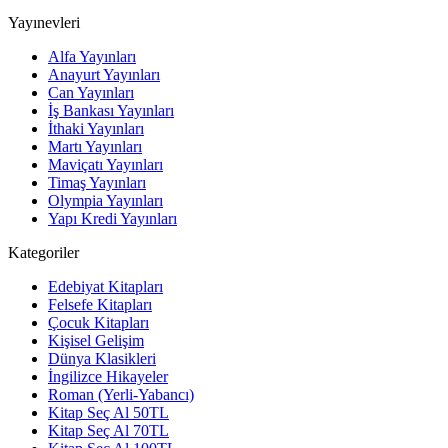
Yayınevleri
Alfa Yayınları
Anayurt Yayınları
Can Yayınları
İş Bankası Yayınları
İthaki Yayınları
Martı Yayınları
Maviçatı Yayınları
Timaş Yayınları
Olympia Yayınları
Yapı Kredi Yayınları
Kategoriler
Edebiyat Kitapları
Felsefe Kitapları
Çocuk Kitapları
Kişisel Gelişim
Dünya Klasikleri
İngilizce Hikayeler
Roman (Yerli-Yabancı)
Kitap Seç Al 50TL
Kitap Seç Al 70TL