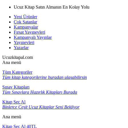
Ucuz Kitap Satın Almanın En Kolay Yolu
Yeni Ürünler
Çok Satanlar
Kampanyalar
Fırsat Yayınevleri
Kampanyalı Yayınlar
Yayınevleri
Yazarlar
Ucuzkitapal.com
Ana menü
Tüm Kategoriler
Tüm kitap kategorilerine buradan ulaşabilirsin
Sınav Kitapları
Tüm Sınavlara Hazırlık Kitapları Burada
Kitap Seç Al
Binlerce Çeşit Ucuz Kitaplar Seni Bekliyor
Ana menü
Kitap Seç Al 40TL