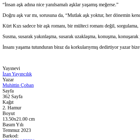
“İnsan aşk adına nice yanılsamalı aşklar yaşamış meğerse.”
Doğru aşk var mı, sorusuna da, “Mutlak aşk yoktur, her dönemin kendin
Kürt Kızı sadece bir aşk romanı, bir mülteci romanı değil, sorgulama
Susma, susarak yakınlaşma, susarak uzaklaşma, konuşma, konuşarak 
İnsanı yaşama tutunduran biraz da korkularıymış dedirtiyor yazar biz
Yayınevi
İzan Yayıncılık
Yazar
Muhittin Çoban
Sayfa
362
Sayfa
Kağıt
2. Hamur
Boyut
13.50x21.00
cm
Basım Yılı
Temmuz 2023
Barkod: