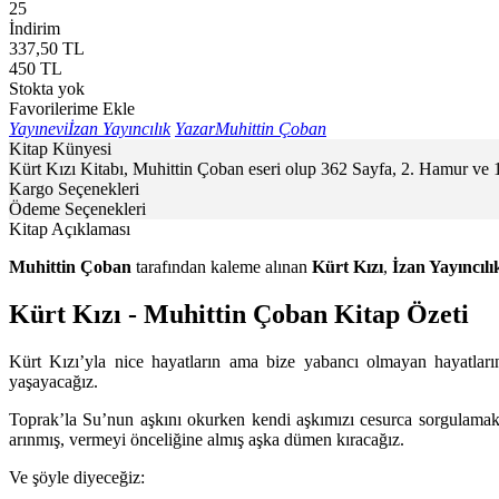
25
İndirim
337,50
TL
450
TL
Stokta yok
Favorilerime Ekle
Yayınevi
İzan Yayıncılık
Yazar
Muhittin Çoban
Kitap Künyesi
Kürt Kızı Kitabı, Muhittin Çoban eseri olup 362 Sayfa, 2. Hamur ve 1
Kargo Seçenekleri
Ödeme Seçenekleri
Kitap Açıklaması
Muhittin Çoban
tarafından kaleme alınan
Kürt Kızı
,
İzan Yayıncılı
Kürt Kızı - Muhittin Çoban Kitap Özeti
Kürt Kızı’yla nice hayatların ama bize yabancı olmayan hayatların 
yaşayacağız.
Toprak’la Su’nun aşkını okurken kendi aşkımızı cesurca sorgulamakt
arınmış, vermeyi önceliğine almış aşka dümen kıracağız.
Ve şöyle diyeceğiz: