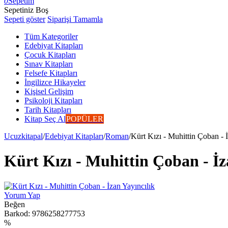
0
Sepetim
Sepetiniz Boş
Sepeti göster
Siparişi Tamamla
Tüm Kategoriler
Edebiyat Kitapları
Çocuk Kitapları
Sınav Kitapları
Felsefe Kitapları
İngilizce Hikayeler
Kişisel Gelişim
Psikoloji Kitapları
Tarih Kitapları
Kitap Seç Al
POPÜLER
Ucuzkitapal
/
Edebiyat Kitapları
/
Roman
/
Kürt Kızı - Muhittin Çoban - İ
Kürt Kızı - Muhittin Çoban - İz
Yorum Yap
Beğen
Barkod:
9786258277753
%