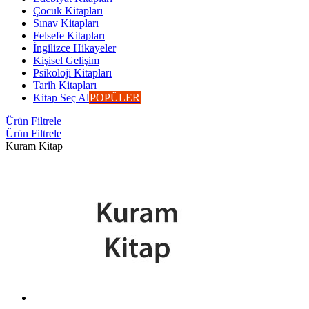
Çocuk Kitapları
Sınav Kitapları
Felsefe Kitapları
İngilizce Hikayeler
Kişisel Gelişim
Psikoloji Kitapları
Tarih Kitapları
Kitap Seç Al
POPÜLER
Ürün Filtrele
Ürün Filtrele
Kuram Kitap