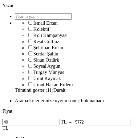
Yazar
İsmail Ercan
Kolektif
Koli Kampanyası
Reşit Gürbüz
Şehriban Ercan
Serdar Şahin
Sinan Öztürk
Soysal Aygün
Turgay Münyas
Ümit Kaymak
Umut Hakan Erdem
Tümünü göster (11)
Daralt
Arama kriterlerinize uygun sonuç bulunamadı
Fiyat
TL
–
TL