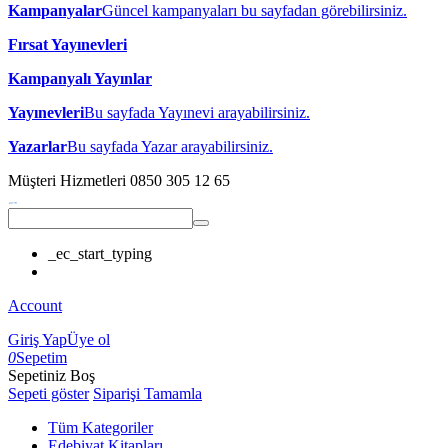
Kampanyalar
Güncel kampanyaları bu sayfadan görebilirsiniz.
Fırsat Yayınevleri
Kampanyalı Yayınlar
Yayınevleri
Bu sayfada Yayınevi arayabilirsiniz.
Yazarlar
Bu sayfada Yazar arayabilirsiniz.
Müşteri Hizmetleri
0850 305 12 65
_ec_start_typing
Account
Giriş Yap
Üye ol
0
Sepetim
Sepetiniz Boş
Sepeti göster
Siparişi Tamamla
Tüm Kategoriler
Edebiyat Kitapları