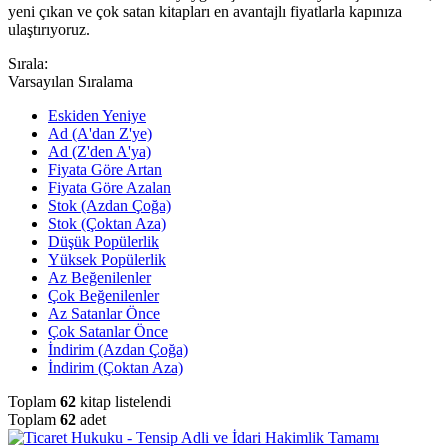
yeni çıkan ve çok satan kitapları en avantajlı fiyatlarla kapınıza
ulaştırıyoruz.
Sırala:
Varsayılan Sıralama
Eskiden Yeniye
Ad (A'dan Z'ye)
Ad (Z'den A'ya)
Fiyata Göre Artan
Fiyata Göre Azalan
Stok (Azdan Çoğa)
Stok (Çoktan Aza)
Düşük Popülerlik
Yüksek Popülerlik
Az Beğenilenler
Çok Beğenilenler
Az Satanlar Önce
Çok Satanlar Önce
İndirim (Azdan Çoğa)
İndirim (Çoktan Aza)
Toplam
62
kitap listelendi
Toplam
62
adet