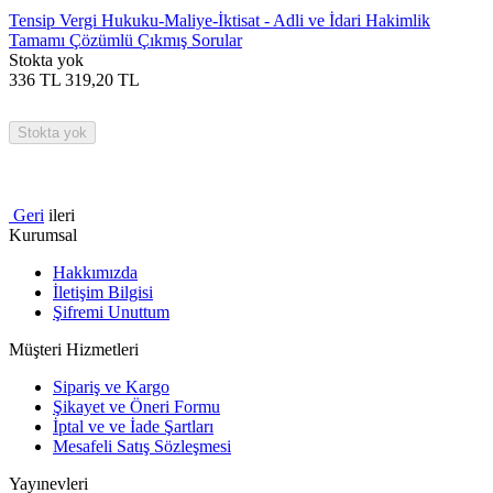
Tensip Vergi Hukuku-Maliye-İktisat - Adli ve İdari Hakimlik
Tamamı Çözümlü Çıkmış Sorular
Stokta yok
336
TL
319,20
TL
Stokta yok
Geri
ileri
Kurumsal
Hakkımızda
İletişim Bilgisi
Şifremi Unuttum
Müşteri Hizmetleri
Sipariş ve Kargo
Şikayet ve Öneri Formu
İptal ve ve İade Şartları
Mesafeli Satış Sözleşmesi
Yayınevleri