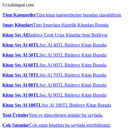
Ucuzkitapal.com
Tüm Kategoriler
Tüm kitap kategorilerine buradan ulaşabilirsin
Sınav Kitapları
Tüm Sınavlara Hazırlık Kitapları Burada
Kitap Seç Al
Binlerce Çeşit Ucuz Kitaplar Seni Bekliyor
Kitap Seç Al 40TL
Seç Al 40TL Binlerce Kitap Burada
Kitap Seç Al 50TL
Seç Al 50TL Binlerce Kitap Burada
Kitap Seç Al 60TL
Seç Al 60TL Binlerce Kitap Burada
Kitap Seç Al 70TL
Seç Al 70TL Binlerce Kitap Burada
Kitap Seç Al 80TL
Seç Al 80TL Binlerce Kitap Burada
Kitap Seç Al 90TL
Seç Al 90TL Binlerce Kitap Burada
Kitap Seç Al 100TL
Seç Al 100TL Binlerce Kitap Burada
Yeni Ürünler
Yeni ve güncellenen ürünler bu sayfada.
Çok Satanlar
Çok satan kitapları bu sayfada görebilirsiniz