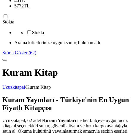
40
TL
5772
TL
Stokta
Stokta
Arama kriterlerinize uygun sonuç bulunamadı
Sıfırla
Göster (62)
Kuram Kitap
Ucuzkitapal
/
Kuram Kitap
Kuram Yayınları - Türkiye'nin En Uygun
Fiyatlı Kitapçısı
Ucuzkitapal, 62 adet
Kuram Yayınları
ile her bütçeye uygun ucuz
kitap al seçenekleri sunar, güvenli altyapı ve hızlı kargo avantajıyla
satın al. Okuma kültürünü yaygınlaştırmak amacıyla seçkin eserleri,