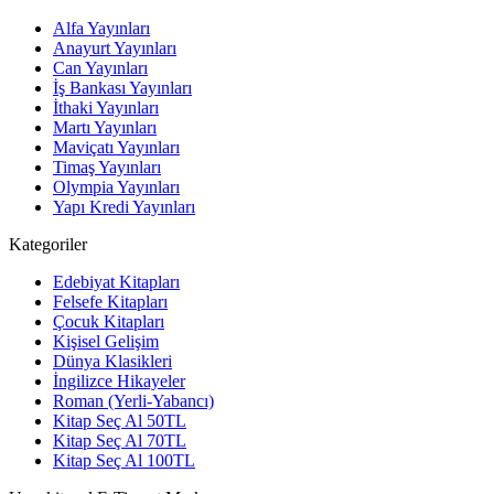
Alfa Yayınları
Anayurt Yayınları
Can Yayınları
İş Bankası Yayınları
İthaki Yayınları
Martı Yayınları
Maviçatı Yayınları
Timaş Yayınları
Olympia Yayınları
Yapı Kredi Yayınları
Kategoriler
Edebiyat Kitapları
Felsefe Kitapları
Çocuk Kitapları
Kişisel Gelişim
Dünya Klasikleri
İngilizce Hikayeler
Roman (Yerli-Yabancı)
Kitap Seç Al 50TL
Kitap Seç Al 70TL
Kitap Seç Al 100TL