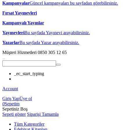
Kampanyalar
Güncel kampanyaları bu sayfadan görebilirsiniz.
Fırsat Yayınevleri
Kampanyalı Yayınlar
Yayınevleri
Bu sayfada Yayınevi arayabilirsiniz.
Yazarlar
Bu sayfada Yazar arayabilirsiniz.
Müşteri Hizmetleri
0850 305 12 65
_ec_start_typing
Account
Giriş Yap
Üye ol
0
Sepetim
Sepetiniz Boş
Sepeti göster
Siparişi Tamamla
Tüm Kategoriler
Edebiyat Kitapları