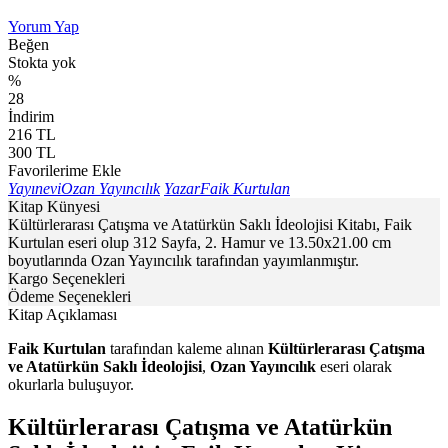
Yorum Yap
Beğen
Stokta yok
%
28
İndirim
216
TL
300
TL
Favorilerime Ekle
Yayınevi
Ozan Yayıncılık
Yazar
Faik Kurtulan
Kitap Künyesi
Kültürlerarası Çatışma ve Atatürkün Saklı İdeolojisi Kitabı, Faik
Kurtulan eseri olup 312 Sayfa, 2. Hamur ve 13.50x21.00 cm
boyutlarında Ozan Yayıncılık tarafından yayımlanmıştır.
Kargo Seçenekleri
Ödeme Seçenekleri
Kitap Açıklaması
Faik Kurtulan
tarafından kaleme alınan
Kültürlerarası Çatışma
ve Atatürkün Saklı İdeolojisi
,
Ozan Yayıncılık
eseri olarak
okurlarla buluşuyor.
Kültürlerarası Çatışma ve Atatürkün