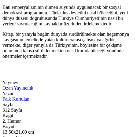
Batı emperyalizminin dümen suyunda uygulanacak bir sosyal
demokrasi programının, Türk ulus devletini nasıl böleceğini, yeni
dünya düzeni doğrultusunda Türkiye Cumhuriyeti’nin nasıl bir
yerlere savrulacağını kaynaklar üzerinden irdelemektedir.
Kitap, bir yanıyla bugün dünyada sürdürülmekte olan hegemonya
kavgasının temelinde yatan kültürlerarası çatışmaya ağırlık
vermekte, diğer yanıyla da Türkiye’nin, böylesine bir çekişme
ortamında kaosa sürüklenmekten nasıl kurtulabileceği yönünde
önermeler içermektedir.
Yayınevi
Ozan Yayıncılık
Yazar
Faik Kurtulan
Sayfa
312
Sayfa
Kağıt
2. Hamur
Boyut
13.50x21.00
cm