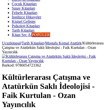
Çocuk Kitapları
Sınav Kitapları
Felsefe Kitapları
İngilizce Hikayeler
Kişisel Gelişim
Psikoloji Kitapları
Tarih Kitapları
Kitap Seç Al
POPÜLER
Ucuzkitapal
/
Tarih Kitapları
/
Mustafa Kemal Atatürk
/
Kültürlerarası
Çatışma ve Atatürkün Saklı İdeolojisi - Faik Kurtulan - Ozan
Yayıncılık
Barkod:
9786054723362
Kültürlerarası Çatışma ve
Atatürkün Saklı İdeolojisi -
Faik Kurtulan - Ozan
Yayıncılık