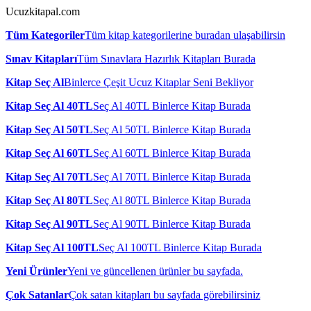
Ucuzkitapal.com
Tüm Kategoriler
Tüm kitap kategorilerine buradan ulaşabilirsin
Sınav Kitapları
Tüm Sınavlara Hazırlık Kitapları Burada
Kitap Seç Al
Binlerce Çeşit Ucuz Kitaplar Seni Bekliyor
Kitap Seç Al 40TL
Seç Al 40TL Binlerce Kitap Burada
Kitap Seç Al 50TL
Seç Al 50TL Binlerce Kitap Burada
Kitap Seç Al 60TL
Seç Al 60TL Binlerce Kitap Burada
Kitap Seç Al 70TL
Seç Al 70TL Binlerce Kitap Burada
Kitap Seç Al 80TL
Seç Al 80TL Binlerce Kitap Burada
Kitap Seç Al 90TL
Seç Al 90TL Binlerce Kitap Burada
Kitap Seç Al 100TL
Seç Al 100TL Binlerce Kitap Burada
Yeni Ürünler
Yeni ve güncellenen ürünler bu sayfada.
Çok Satanlar
Çok satan kitapları bu sayfada görebilirsiniz