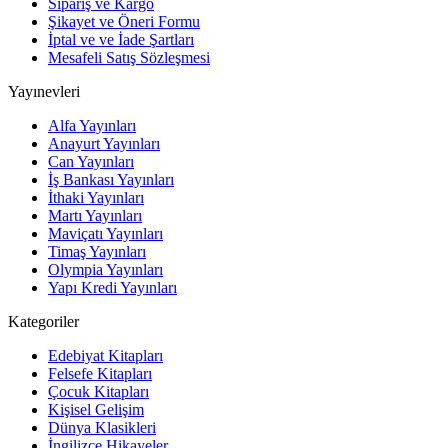
Sipariş ve Kargo
Şikayet ve Öneri Formu
İptal ve ve İade Şartları
Mesafeli Satış Sözleşmesi
Yayınevleri
Alfa Yayınları
Anayurt Yayınları
Can Yayınları
İş Bankası Yayınları
İthaki Yayınları
Martı Yayınları
Maviçatı Yayınları
Timaş Yayınları
Olympia Yayınları
Yapı Kredi Yayınları
Kategoriler
Edebiyat Kitapları
Felsefe Kitapları
Çocuk Kitapları
Kişisel Gelişim
Dünya Klasikleri
İngilizce Hikayeler