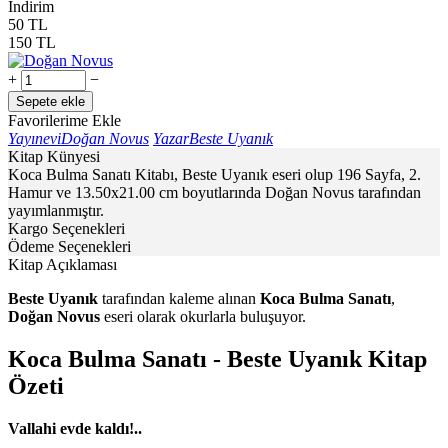
İndirim
50
TL
150
TL
+
−
Sepete ekle
Favorilerime Ekle
Yayınevi
Doğan Novus
Yazar
Beste Uyanık
Kitap Künyesi
Koca Bulma Sanatı Kitabı, Beste Uyanık eseri olup 196 Sayfa, 2.
Hamur ve 13.50x21.00 cm boyutlarında Doğan Novus tarafından
yayımlanmıştır.
Kargo Seçenekleri
Ödeme Seçenekleri
Kitap Açıklaması
Beste Uyanık
tarafından kaleme alınan
Koca Bulma Sanatı
,
Doğan Novus
eseri olarak okurlarla buluşuyor.
Koca Bulma Sanatı - Beste Uyanık Kitap
Özeti
Vallahi evde kaldı!..