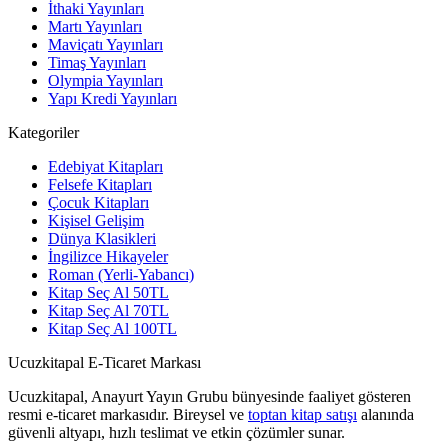
İthaki Yayınları
Martı Yayınları
Maviçatı Yayınları
Timaş Yayınları
Olympia Yayınları
Yapı Kredi Yayınları
Kategoriler
Edebiyat Kitapları
Felsefe Kitapları
Çocuk Kitapları
Kişisel Gelişim
Dünya Klasikleri
İngilizce Hikayeler
Roman (Yerli-Yabancı)
Kitap Seç Al 50TL
Kitap Seç Al 70TL
Kitap Seç Al 100TL
Ucuzkitapal E-Ticaret Markası
Ucuzkitapal, Anayurt Yayın Grubu bünyesinde faaliyet gösteren
resmi e-ticaret markasıdır. Bireysel ve
toptan kitap satışı
alanında
güvenli altyapı, hızlı teslimat ve etkin çözümler sunar.