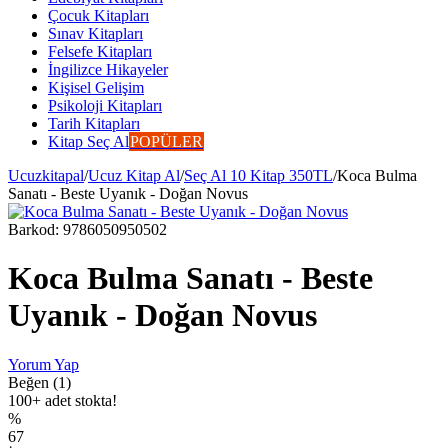
Çocuk Kitapları
Sınav Kitapları
Felsefe Kitapları
İngilizce Hikayeler
Kişisel Gelişim
Psikoloji Kitapları
Tarih Kitapları
Kitap Seç Al
POPÜLER
Ucuzkitapal
/
Ucuz Kitap Al
/
Seç Al 10 Kitap 350TL
/
Koca Bulma
Sanatı - Beste Uyanık - Doğan Novus
Barkod:
9786050950502
Koca Bulma Sanatı - Beste
Uyanık - Doğan Novus
Yorum Yap
Beğen (1)
100+ adet stokta!
%
67