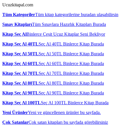
Ucuzkitapal.com
Tüm Kategoriler
Tüm kitap kategorilerine buradan ulaşabilirsin
Sınav Kitapları
Tüm Sınavlara Hazırlık Kitapları Burada
Kitap Seç Al
Binlerce Çeşit Ucuz Kitaplar Seni Bekliyor
Kitap Seç Al 40TL
Seç Al 40TL Binlerce Kitap Burada
Kitap Seç Al 50TL
Seç Al 50TL Binlerce Kitap Burada
Kitap Seç Al 60TL
Seç Al 60TL Binlerce Kitap Burada
Kitap Seç Al 70TL
Seç Al 70TL Binlerce Kitap Burada
Kitap Seç Al 80TL
Seç Al 80TL Binlerce Kitap Burada
Kitap Seç Al 90TL
Seç Al 90TL Binlerce Kitap Burada
Kitap Seç Al 100TL
Seç Al 100TL Binlerce Kitap Burada
Yeni Ürünler
Yeni ve güncellenen ürünler bu sayfada.
Çok Satanlar
Çok satan kitapları bu sayfada görebilirsiniz