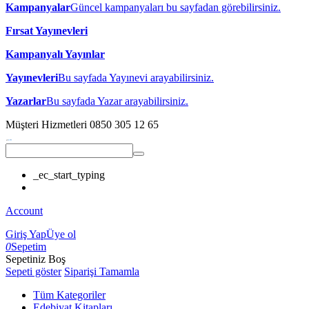
Kampanyalar
Güncel kampanyaları bu sayfadan görebilirsiniz.
Fırsat Yayınevleri
Kampanyalı Yayınlar
Yayınevleri
Bu sayfada Yayınevi arayabilirsiniz.
Yazarlar
Bu sayfada Yazar arayabilirsiniz.
Müşteri Hizmetleri
0850 305 12 65
_ec_start_typing
Account
Giriş Yap
Üye ol
0
Sepetim
Sepetiniz Boş
Sepeti göster
Siparişi Tamamla
Tüm Kategoriler
Edebiyat Kitapları