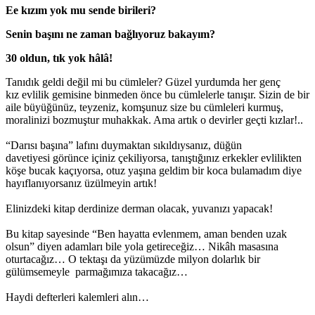
Ee kızım yok mu sende birileri?
Senin başını ne zaman bağlıyoruz bakayım?
30 oldun, tık yok hâlâ!
Tanıdık geldi değil mi bu cümleler? Güzel yurdumda her genç
kız evlilik gemisine binmeden önce bu cümlelerle tanışır. Sizin de bir
aile büyüğünüz, teyzeniz, komşunuz size bu cümleleri kurmuş,
moralinizi bozmuştur muhakkak. Ama artık o devirler geçti kızlar!..
“Darısı başına” lafını duymaktan sıkıldıysanız, düğün
davetiyesi görünce içiniz çekiliyorsa, tanıştığınız erkekler evlilikten
köşe bucak kaçıyorsa, otuz yaşına geldim bir koca bulamadım diye
hayıflanıyorsanız üzülmeyin artık!
Elinizdeki kitap derdinize derman olacak, yuvanızı yapacak!
Bu kitap sayesinde “Ben hayatta evlenmem, aman benden uzak
olsun” diyen adamları bile yola getireceğiz… Nikâh masasına
oturtacağız… O tektaşı da yüzümüzde milyon dolarlık bir
gülümsemeyle parmağımıza takacağız…
Haydi defterleri kalemleri alın…