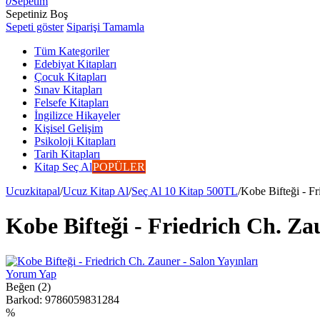
0
Sepetim
Sepetiniz Boş
Sepeti göster
Siparişi Tamamla
Tüm Kategoriler
Edebiyat Kitapları
Çocuk Kitapları
Sınav Kitapları
Felsefe Kitapları
İngilizce Hikayeler
Kişisel Gelişim
Psikoloji Kitapları
Tarih Kitapları
Kitap Seç Al
POPÜLER
Ucuzkitapal
/
Ucuz Kitap Al
/
Seç Al 10 Kitap 500TL
/
Kobe Bifteği - Fr
Kobe Bifteği - Friedrich Ch. Za
Yorum Yap
Beğen (2)
Barkod:
9786059831284
%