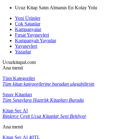
Ucuz Kitap Satın Almanın En Kolay Yolu
Yeni Ürünler
Çok Satanlar
Kampanyalar
Fırsat Yayınevleri
Kampanyalı Yayınlar
Yayınevleri
Yazarlar
Ucuzkitapal.com
Ana menü
Tüm Kategoriler
Tüm kitap kategorilerine buradan ulaşabilirsin
Sınav Kitapları
Tüm Sınavlara Hazırlık Kitapları Burada
Kitap Seç Al
Binlerce Çeşit Ucuz Kitaplar Seni Bekliyor
Ana menü
Kitap Seç Al 40TL