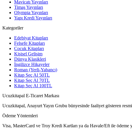
Maviçatı Yayınları
Timaş Yayınları
Olympia Yayınları
Yapı Kredi Yayınları
Kategoriler
Edebiyat Kitapları
Felsefe Kitapları
Çocuk Kitapları
Kişisel Gelişim
Dünya Klasikleri
İngilizce Hikayeler
Roman (Yerli-Yabancı)
Kitap Seç Al 50TL
Kitap Seç Al 70TL
Kitap Seç Al 100TL
Ucuzkitapal E-Ticaret Markası
Ucuzkitapal, Anayurt Yayın Grubu bünyesinde faaliyet gösteren resmi 
Ödeme Yöntemleri
Visa, MasterCard ve Troy Kredi Kartları ya da Havale/Eft ile ödeme ya