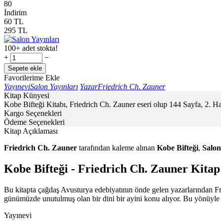
80
İndirim
60
TL
295
TL
100+ adet stokta!
+
−
Sepete ekle
Favorilerime Ekle
Yayınevi
Salon Yayınları
Yazar
Friedrich Ch. Zauner
Kitap Künyesi
Kobe Bifteği Kitabı, Friedrich Ch. Zauner eseri olup 144 Sayfa, 2. H
Kargo Seçenekleri
Ödeme Seçenekleri
Kitap Açıklaması
Friedrich Ch. Zauner
tarafından kaleme alınan
Kobe Bifteği
,
Salon
Kobe Bifteği - Friedrich Ch. Zauner Kitap
Bu kitapta çağdaş Avusturya edebiyatının önde gelen yazarlarından Fr
günümüzde unutulmuş olan bir dini bir ayini konu alıyor. Bu yönüyle 
Yayınevi