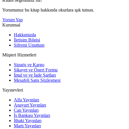
Kitabı beğendiniz mi?
Yorumunuz bu kitap hakkında okurlara ışık tutsun.
Yorum Yap
Kurumsal
Hakkımızda
İletişim Bilgisi
Şifremi Unuttum
Müşteri Hizmetleri
Sipariş ve Kargo
Şikayet ve Öneri Formu
İptal ve ve İade Şartları
Mesafeli Satış Sözleşmesi
Yayınevleri
Alfa Yayınları
Anayurt Yayınları
Can Yayınları
İş Bankası Yayınları
İthaki Yayınları
Martı Yayınları