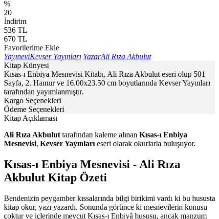
%
20
İndirim
536
TL
670
TL
Favorilerime Ekle
Yayınevi
Kevser Yayınları
Yazar
Ali Rıza Akbulut
Kitap Künyesi
Kısas-ı Enbiya Mesnevisi Kitabı, Ali Rıza Akbulut eseri olup 501
Sayfa, 2. Hamur ve 16.00x23.50 cm boyutlarında Kevser Yayınları
tarafından yayımlanmıştır.
Kargo Seçenekleri
Ödeme Seçenekleri
Kitap Açıklaması
Ali Rıza Akbulut
tarafından kaleme alınan
Kısas-ı Enbiya
Mesnevisi
,
Kevser Yayınları
eseri olarak okurlarla buluşuyor.
Kısas-ı Enbiya Mesnevisi - Ali Rıza
Akbulut Kitap Özeti
Bendenizin peygamber kıssalarında bilgi birikimi vardı ki bu hususta
kitap okur, yazı yazardı. Sonunda görünce ki mesnevilerin konusu
çoktur ve içlerinde mevcut Kısas-ı Enbiyâ hususu, ancak manzum