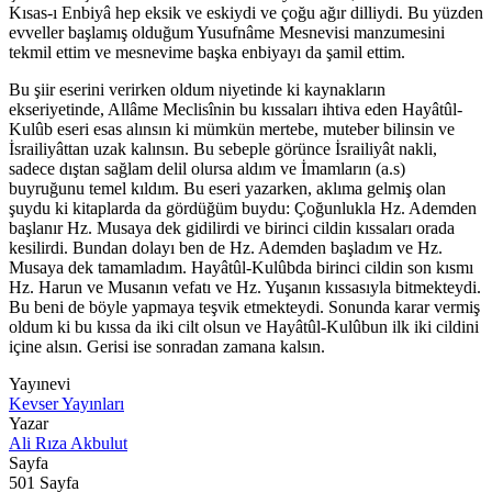
Kısas-ı Enbiyâ hep eksik ve eskiydi ve çoğu ağır dilliydi. Bu yüzden
evveller başlamış olduğum Yusufnâme Mesnevisi manzumesini
tekmil ettim ve mesnevime başka enbiyayı da şamil ettim.
Bu şiir eserini verirken oldum niyetinde ki kaynakların
ekseriyetinde, Allâme Meclisînin bu kıssaları ihtiva eden Hayâtûl-
Kulûb eseri esas alınsın ki mümkün mertebe, muteber bilinsin ve
İsrailiyâttan uzak kalınsın. Bu sebeple görünce İsrailiyât nakli,
sadece dıştan sağlam delil olursa aldım ve İmamların (a.s)
buyruğunu temel kıldım. Bu eseri yazarken, aklıma gelmiş olan
şuydu ki kitaplarda da gördüğüm buydu: Çoğunlukla Hz. Ademden
başlanır Hz. Musaya dek gidilirdi ve birinci cildin kıssaları orada
kesilirdi. Bundan dolayı ben de Hz. Ademden başladım ve Hz.
Musaya dek tamamladım. Hayâtûl-Kulûbda birinci cildin son kısmı
Hz. Harun ve Musanın vefatı ve Hz. Yuşanın kıssasıyla bitmekteydi.
Bu beni de böyle yapmaya teşvik etmekteydi. Sonunda karar vermiş
oldum ki bu kıssa da iki cilt olsun ve Hayâtûl-Kulûbun ilk iki cildini
içine alsın. Gerisi ise sonradan zamana kalsın.
Yayınevi
Kevser Yayınları
Yazar
Ali Rıza Akbulut
Sayfa
501
Sayfa