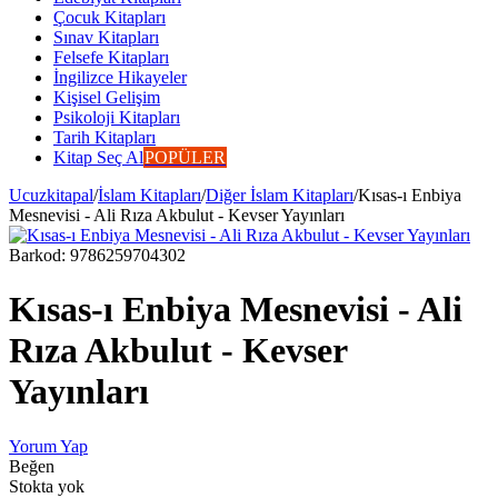
Çocuk Kitapları
Sınav Kitapları
Felsefe Kitapları
İngilizce Hikayeler
Kişisel Gelişim
Psikoloji Kitapları
Tarih Kitapları
Kitap Seç Al
POPÜLER
Ucuzkitapal
/
İslam Kitapları
/
Diğer İslam Kitapları
/
Kısas-ı Enbiya
Mesnevisi - Ali Rıza Akbulut - Kevser Yayınları
Barkod:
9786259704302
Kısas-ı Enbiya Mesnevisi - Ali
Rıza Akbulut - Kevser
Yayınları
Yorum Yap
Beğen
Stokta yok