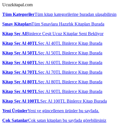
Ucuzkitapal.com
Tüm Kategoriler
Tüm kitap kategorilerine buradan ulaşabilirsin
Sınav Kitapları
Tüm Sınavlara Hazırlık Kitapları Burada
Kitap Seç Al
Binlerce Çeşit Ucuz Kitaplar Seni Bekliyor
Kitap Seç Al 40TL
Seç Al 40TL Binlerce Kitap Burada
Kitap Seç Al 50TL
Seç Al 50TL Binlerce Kitap Burada
Kitap Seç Al 60TL
Seç Al 60TL Binlerce Kitap Burada
Kitap Seç Al 70TL
Seç Al 70TL Binlerce Kitap Burada
Kitap Seç Al 80TL
Seç Al 80TL Binlerce Kitap Burada
Kitap Seç Al 90TL
Seç Al 90TL Binlerce Kitap Burada
Kitap Seç Al 100TL
Seç Al 100TL Binlerce Kitap Burada
Yeni Ürünler
Yeni ve güncellenen ürünler bu sayfada.
Çok Satanlar
Çok satan kitapları bu sayfada görebilirsiniz