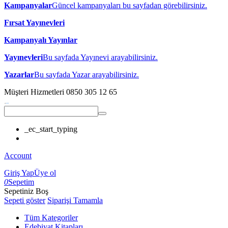
Kampanyalar
Güncel kampanyaları bu sayfadan görebilirsiniz.
Fırsat Yayınevleri
Kampanyalı Yayınlar
Yayınevleri
Bu sayfada Yayınevi arayabilirsiniz.
Yazarlar
Bu sayfada Yazar arayabilirsiniz.
Müşteri Hizmetleri
0850 305 12 65
_ec_start_typing
Account
Giriş Yap
Üye ol
0
Sepetim
Sepetiniz Boş
Sepeti göster
Siparişi Tamamla
Tüm Kategoriler
Edebiyat Kitapları