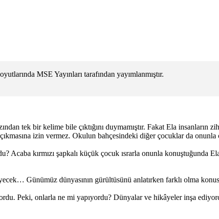
boyutlarında MSE Yayınları tarafından yayımlanmıştır.
an tek bir kelime bile çıktığını duymamıştır. Fakat Ela insanların zihin
rıya çıkmasına izin vermez. Okulun bahçesindeki diğer çocuklar da onun
 Acaba kırmızı şapkalı küçük çocuk ısrarla onunla konuştuğunda Ela ne
leyecek… Günümüz dünyasının gürültüsünü anlatırken farklı olma konu
ordu. Peki, onlarla ne mi yapıyordu? Dünyalar ve hikâyeler inşa ediyor