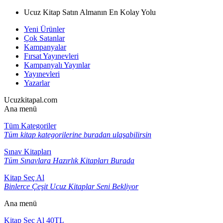
Ucuz Kitap Satın Almanın En Kolay Yolu
Yeni Ürünler
Çok Satanlar
Kampanyalar
Fırsat Yayınevleri
Kampanyalı Yayınlar
Yayınevleri
Yazarlar
Ucuzkitapal.com
Ana menü
Tüm Kategoriler
Tüm kitap kategorilerine buradan ulaşabilirsin
Sınav Kitapları
Tüm Sınavlara Hazırlık Kitapları Burada
Kitap Seç Al
Binlerce Çeşit Ucuz Kitaplar Seni Bekliyor
Ana menü
Kitap Seç Al 40TL