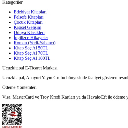
Kategoriler
Edebiyat Kitapları
Felsefe Kitapları
Çocuk Kitapları
Kişisel Gelişim
Dünya Klasikleri
İngilizce Hikayeler
Roman (Yerli-Yabancı)
Kitap Seç Al 50TL
Kitap Seç Al 70TL
Kitap Seç Al 100TL
Ucuzkitapal E-Ticaret Markası
Ucuzkitapal, Anayurt Yayın Grubu bünyesinde faaliyet gösteren resmi 
Ödeme Yöntemleri
Visa, MasterCard ve Troy Kredi Kartları ya da Havale/Eft ile ödeme ya