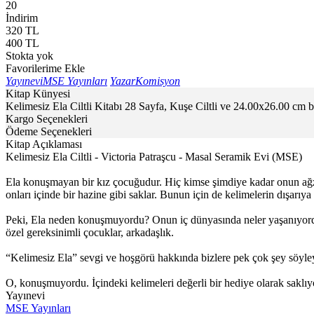
20
İndirim
320
TL
400
TL
Stokta yok
Favorilerime Ekle
Yayınevi
MSE Yayınları
Yazar
Komisyon
Kitap Künyesi
Kelimesiz Ela Ciltli Kitabı 28 Sayfa, Kuşe Ciltli ve 24.00x26.00 cm 
Kargo Seçenekleri
Ödeme Seçenekleri
Kitap Açıklaması
Kelimesiz Ela Ciltli - Victoria Patraşcu - Masal Seramik Evi (MSE)
Ela konuşmayan bir kız çocuğudur. Hiç kimse şimdiye kadar onun ağzınd
onları içinde bir hazine gibi saklar. Bunun için de kelimelerin dışa
Peki, Ela neden konuşmuyordu? Onun iç dünyasında neler yaşanıyordu?
özel gereksinimli çocuklar, arkadaşlık.
“Kelimesiz Ela” sevgi ve hoşgörü hakkında bizlere pek çok şey söy
O, konuşmuyordu. İçindeki kelimeleri değerli bir hediye olarak saklıy
Yayınevi
MSE Yayınları