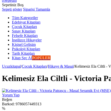
0
Sepetim
Sepetiniz Boş
Sepeti göster
Siparişi Tamamla
Tüm Kategoriler
Edebiyat Kitapları
Çocuk Kitapları
Sınav Kitapları
Felsefe Kitapları
İngilizce Hikayeler
Kişisel Gelişim
Psikoloji Kitapları
Tarih Kitapları
Kitap Seç Al
POPÜLER
Ucuzkitapal
/
Çocuk Kitapları
/
Hikaye & Masal
/
Kelimesiz Ela Ciltli -
Kelimesiz Ela Ciltli - Victoria
Yorum Yap
Beğen
Barkod:
9786057449313
%