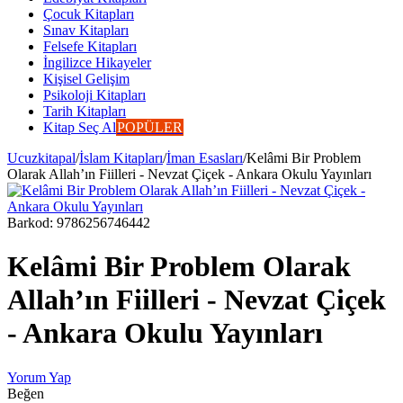
Çocuk Kitapları
Sınav Kitapları
Felsefe Kitapları
İngilizce Hikayeler
Kişisel Gelişim
Psikoloji Kitapları
Tarih Kitapları
Kitap Seç Al
POPÜLER
Ucuzkitapal
/
İslam Kitapları
/
İman Esasları
/
Kelâmi Bir Problem
Olarak Allah’ın Fiilleri - Nevzat Çiçek - Ankara Okulu Yayınları
Barkod:
9786256746442
Kelâmi Bir Problem Olarak
Allah’ın Fiilleri - Nevzat Çiçek
- Ankara Okulu Yayınları
Yorum Yap
Beğen