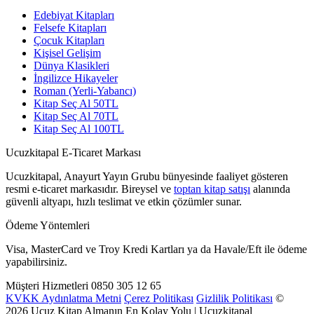
Edebiyat Kitapları
Felsefe Kitapları
Çocuk Kitapları
Kişisel Gelişim
Dünya Klasikleri
İngilizce Hikayeler
Roman (Yerli-Yabancı)
Kitap Seç Al 50TL
Kitap Seç Al 70TL
Kitap Seç Al 100TL
Ucuzkitapal E-Ticaret Markası
Ucuzkitapal, Anayurt Yayın Grubu bünyesinde faaliyet gösteren
resmi e-ticaret markasıdır. Bireysel ve
toptan kitap satışı
alanında
güvenli altyapı, hızlı teslimat ve etkin çözümler sunar.
Ödeme Yöntemleri
Visa, MasterCard ve Troy Kredi Kartları ya da Havale/Eft ile ödeme
yapabilirsiniz.
Müşteri Hizmetleri
0850 305 12 65
KVKK Aydınlatma Metni
Çerez Politikası
Gizlilik Politikası
©
2026 Ucuz Kitap Almanın En Kolay Yolu | Ucuzkitapal