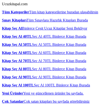
Ucuzkitapal.com
Tüm Kategoriler
Tüm kitap kategorilerine buradan ulaşabilirsin
Sınav Kitapları
Tüm Sınavlara Hazırlık Kitapları Burada
Kitap Seç Al
Binlerce Çeşit Ucuz Kitaplar Seni Bekliyor
Kitap Seç Al 40TL
Seç Al 40TL Binlerce Kitap Burada
Kitap Seç Al 50TL
Seç Al 50TL Binlerce Kitap Burada
Kitap Seç Al 60TL
Seç Al 60TL Binlerce Kitap Burada
Kitap Seç Al 70TL
Seç Al 70TL Binlerce Kitap Burada
Kitap Seç Al 80TL
Seç Al 80TL Binlerce Kitap Burada
Kitap Seç Al 90TL
Seç Al 90TL Binlerce Kitap Burada
Kitap Seç Al 100TL
Seç Al 100TL Binlerce Kitap Burada
Yeni Ürünler
Yeni ve güncellenen ürünler bu sayfada.
Çok Satanlar
Çok satan kitapları bu sayfada görebilirsiniz