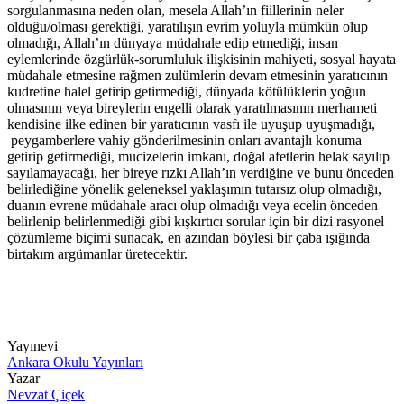
sorgulanmasına neden olan, mesela Allah’ın fiillerinin neler
olduğu/olması gerektiği, yaratılışın evrim yoluyla mümkün olup
olmadığı, Allah’ın dünyaya müdahale edip etmediği, insan
eylemlerinde özgürlük-sorumluluk ilişkisinin mahiyeti, sosyal hayata
müdahale etmesine rağmen zulümlerin devam etmesinin yaratıcının
kudretine halel getirip getirmediği, dünyada kötülüklerin yoğun
olmasının veya bireylerin engelli olarak yaratılmasının merhameti
kendisine ilke edinen bir yaratıcının vasfı ile uyuşup uyuşmadığı,
peygamberlere vahiy gönderilmesinin onları avantajlı konuma
getirip getirmediği, mucizelerin imkanı, doğal afetlerin helak sayılıp
sayılamayacağı, her bireye rızkı Allah’ın verdiğine ve bunu önceden
belirlediğine yönelik geleneksel yaklaşımın tutarsız olup olmadığı,
duanın evrene müdahale aracı olup olmadığı veya ecelin önceden
belirlenip belirlenmediği gibi kışkırtıcı sorular için bir dizi rasyonel
çözümleme biçimi sunacak, en azından böylesi bir çaba ışığında
birtakım argümanlar üretecektir.
Yayınevi
Ankara Okulu Yayınları
Yazar
Nevzat Çiçek