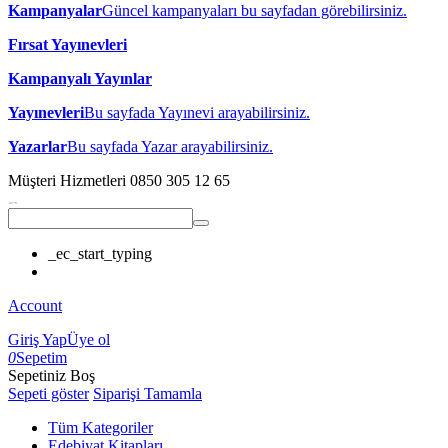
Kampanyalar
Güncel kampanyaları bu sayfadan görebilirsiniz.
Fırsat Yayınevleri
Kampanyalı Yayınlar
Yayınevleri
Bu sayfada Yayınevi arayabilirsiniz.
Yazarlar
Bu sayfada Yazar arayabilirsiniz.
Müşteri Hizmetleri
0850 305 12 65
_ec_start_typing
Account
Giriş Yap
Üye ol
0
Sepetim
Sepetiniz Boş
Sepeti göster
Siparişi Tamamla
Tüm Kategoriler
Edebiyat Kitapları