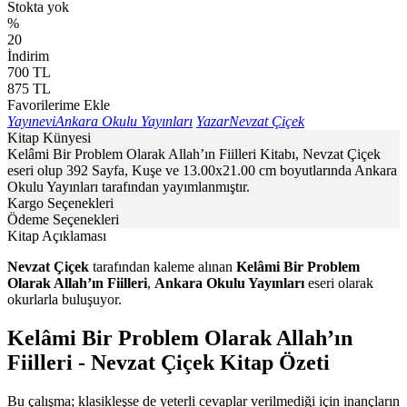
Stokta yok
%
20
İndirim
700
TL
875
TL
Favorilerime Ekle
Yayınevi
Ankara Okulu Yayınları
Yazar
Nevzat Çiçek
Kitap Künyesi
Kelâmi Bir Problem Olarak Allah’ın Fiilleri Kitabı, Nevzat Çiçek
eseri olup 392 Sayfa, Kuşe ve 13.00x21.00 cm boyutlarında Ankara
Okulu Yayınları tarafından yayımlanmıştır.
Kargo Seçenekleri
Ödeme Seçenekleri
Kitap Açıklaması
Nevzat Çiçek
tarafından kaleme alınan
Kelâmi Bir Problem
Olarak Allah’ın Fiilleri
,
Ankara Okulu Yayınları
eseri olarak
okurlarla buluşuyor.
Kelâmi Bir Problem Olarak Allah’ın
Fiilleri - Nevzat Çiçek Kitap Özeti
Bu çalışma; klasikleşse de yeterli cevaplar verilmediği için inançların