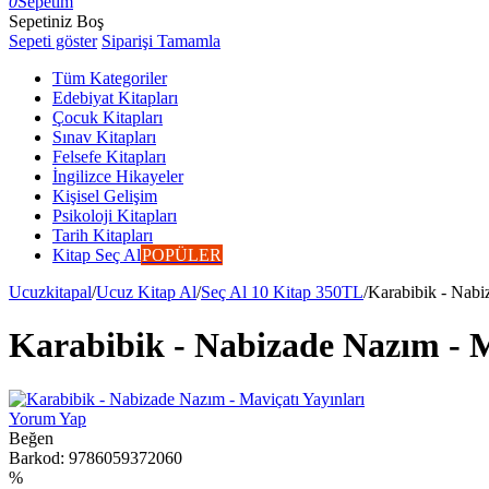
0
Sepetim
Sepetiniz Boş
Sepeti göster
Siparişi Tamamla
Tüm Kategoriler
Edebiyat Kitapları
Çocuk Kitapları
Sınav Kitapları
Felsefe Kitapları
İngilizce Hikayeler
Kişisel Gelişim
Psikoloji Kitapları
Tarih Kitapları
Kitap Seç Al
POPÜLER
Ucuzkitapal
/
Ucuz Kitap Al
/
Seç Al 10 Kitap 350TL
/
Karabibik - Nabi
Karabibik - Nabizade Nazım - M
Yorum Yap
Beğen
Barkod:
9786059372060
%