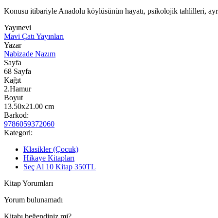
Konusu itibariyle Anadolu köylüsünün hayatı, psikolojik tahlilleri, ayr
Yayınevi
Mavi Çatı Yayınları
Yazar
Nabizade Nazım
Sayfa
68
Sayfa
Kağıt
2.Hamur
Boyut
13.50x21.00
cm
Barkod:
9786059372060
Kategori:
Klasikler (Çocuk)
Hikaye Kitapları
Seç Al 10 Kitap 350TL
Kitap Yorumları
Yorum bulunamadı
Kitabı beğendiniz mi?