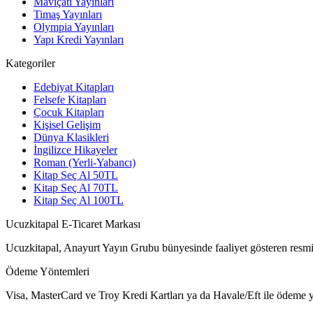
Maviçatı Yayınları
Timaş Yayınları
Olympia Yayınları
Yapı Kredi Yayınları
Kategoriler
Edebiyat Kitapları
Felsefe Kitapları
Çocuk Kitapları
Kişisel Gelişim
Dünya Klasikleri
İngilizce Hikayeler
Roman (Yerli-Yabancı)
Kitap Seç Al 50TL
Kitap Seç Al 70TL
Kitap Seç Al 100TL
Ucuzkitapal E-Ticaret Markası
Ucuzkitapal, Anayurt Yayın Grubu bünyesinde faaliyet gösteren resmi 
Ödeme Yöntemleri
Visa, MasterCard ve Troy Kredi Kartları ya da Havale/Eft ile ödeme ya