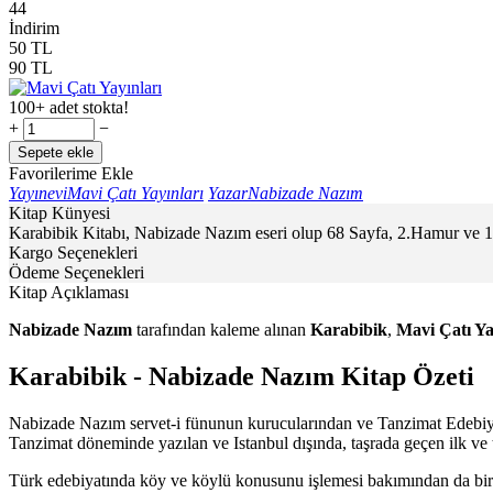
44
İndirim
50
TL
90
TL
100+ adet stokta!
+
−
Sepete ekle
Favorilerime Ekle
Yayınevi
Mavi Çatı Yayınları
Yazar
Nabizade Nazım
Kitap Künyesi
Karabibik Kitabı, Nabizade Nazım eseri olup 68 Sayfa, 2.Hamur ve 13
Kargo Seçenekleri
Ödeme Seçenekleri
Kitap Açıklaması
Nabizade Nazım
tarafından kaleme alınan
Karabibik
,
Mavi Çatı Ya
Karabibik - Nabizade Nazım Kitap Özeti
Nabizade Nazım servet-i fünunun kurucularından ve Tanzimat Edebiyatı
Tanzimat döneminde yazılan ve Istanbul dışında, taşrada geçen ilk ve te
Türk edebiyatında köy ve köylü konusunu işlemesi bakımından da bir i