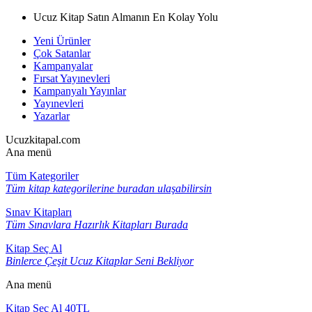
Ucuz Kitap Satın Almanın En Kolay Yolu
Yeni Ürünler
Çok Satanlar
Kampanyalar
Fırsat Yayınevleri
Kampanyalı Yayınlar
Yayınevleri
Yazarlar
Ucuzkitapal.com
Ana menü
Tüm Kategoriler
Tüm kitap kategorilerine buradan ulaşabilirsin
Sınav Kitapları
Tüm Sınavlara Hazırlık Kitapları Burada
Kitap Seç Al
Binlerce Çeşit Ucuz Kitaplar Seni Bekliyor
Ana menü
Kitap Seç Al 40TL