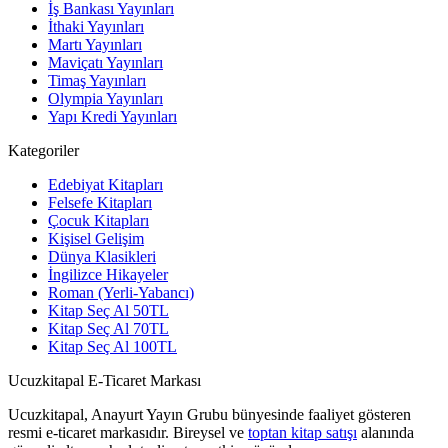
İş Bankası Yayınları
İthaki Yayınları
Martı Yayınları
Maviçatı Yayınları
Timaş Yayınları
Olympia Yayınları
Yapı Kredi Yayınları
Kategoriler
Edebiyat Kitapları
Felsefe Kitapları
Çocuk Kitapları
Kişisel Gelişim
Dünya Klasikleri
İngilizce Hikayeler
Roman (Yerli-Yabancı)
Kitap Seç Al 50TL
Kitap Seç Al 70TL
Kitap Seç Al 100TL
Ucuzkitapal E-Ticaret Markası
Ucuzkitapal, Anayurt Yayın Grubu bünyesinde faaliyet gösteren
resmi e-ticaret markasıdır. Bireysel ve
toptan kitap satışı
alanında