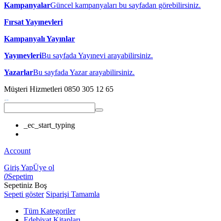
Kampanyalar
Güncel kampanyaları bu sayfadan görebilirsiniz.
Fırsat Yayınevleri
Kampanyalı Yayınlar
Yayınevleri
Bu sayfada Yayınevi arayabilirsiniz.
Yazarlar
Bu sayfada Yazar arayabilirsiniz.
Müşteri Hizmetleri
0850 305 12 65
_ec_start_typing
Account
Giriş Yap
Üye ol
0
Sepetim
Sepetiniz Boş
Sepeti göster
Siparişi Tamamla
Tüm Kategoriler
Edebiyat Kitapları