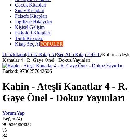
Çocuk Kitapları
Sınav Kitapları
Felsefe Kitapları
İngilizce Hikayeler
Kişisel Gelişim
Psikoloji Kitapları
Tarih Kitapları
Kitap Seç Al
POPÜLER
Ucuzkitapal
/
Ucuz Kitap Al
/
Seç Al 5 Kitap 250TL
/
Kahin - Ateşli
Kanatlar 4 - R. Gaye Önel - Dokuz Yayınları
Barkod:
9786257642606
Kahin - Ateşli Kanatlar 4 - R.
Gaye Önel - Dokuz Yayınları
Yorum Yap
Beğen (4)
96 adet stokta!
%
84