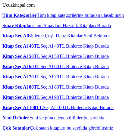
Ucuzkitapal.com
Tüm Kategoriler
Tüm kitap kategorilerine buradan ulaşabilirsin
Sınav Kitapları
Tüm Sınavlara Hazırlık Kitapları Burada
Kitap Seç Al
Binlerce Çeşit Ucuz Kitaplar Seni Bekliyor
Kitap Seç Al 40TL
Seç Al 40TL Binlerce Kitap Burada
Kitap Seç Al 50TL
Seç Al 50TL Binlerce Kitap Burada
Kitap Seç Al 60TL
Seç Al 60TL Binlerce Kitap Burada
Kitap Seç Al 70TL
Seç Al 70TL Binlerce Kitap Burada
Kitap Seç Al 80TL
Seç Al 80TL Binlerce Kitap Burada
Kitap Seç Al 90TL
Seç Al 90TL Binlerce Kitap Burada
Kitap Seç Al 100TL
Seç Al 100TL Binlerce Kitap Burada
Yeni Ürünler
Yeni ve güncellenen ürünler bu sayfada.
Çok Satanlar
Çok satan kitapları bu sayfada görebilirsiniz