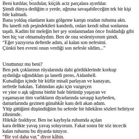
Beni kırdılar, bozdular, küçük aciz parçalara ayırdılar.
Şimdi dünya dediğim o yerde, uğruna savaşabileceğim tek bir kişi
bile kalmadı.
Bana yoldaş olanların kanı gölgeme karıştı oradan ruhuma aktı.
Bu lanetli ruh peşindekileri kandırdı, onları kendi nihai sonlarına
taşıdı. Kadim bir meleğin her şey sonlanmadan önce fısıldadığı gibi
ben hiç var olmamalıydım. Ben de ona sesleniyorum şimdi.
“Eğer yazıyorsa defterde adım, al kalan son nefesimi.
Çünkü ben evreni onun verdiği son nefesle sildim...”
Unuttunuz mu beni?
Ben pek çoklarının rüyalarında dahi gördüklerinde korkup
aydınlığa sığındıkları şu lanetli prens, Aidanhell.
Kutsallığın içinde bir küfür misali parlayan ve kanayan,
nefretle bakılan. Tahtından aşkı için vazgeçen
ve yine o aşk uğruna binbir hale bürünüp yaşayan ve
yaşamayan tüm varlıkların diyarlarında savaşıp kaybeden,
damarlarında gezinen günahkâr kanı deli akan adam.
Yitip gittiğimi düşündüğüm bu seferde bir hilekârın sözleri beliriyor
zihnimde.
Hilekâr fısıldıyor. Ben ise kaybıyla ruhumda açılan
kara delikte yavaş yavaş soluyorum. Fakat sonra bir söz incecik
kalan ruhumu bu diyarda tutuyor.
“Bir yol daha var,” diyor kâhin.