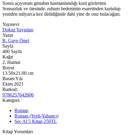
Sonra açıyorum günahın harmanlandığı kızıl gözlerimi.
Sonsuzluk ve ötesinde, ruhum bedenimin esaretinden kurtulup
yeniden milyarca kez dirildiğinde dahi yine de onu bulacağım.
Yayınevi
Dokuz Yayınları
Yazar
R. Gaye Önel
Sayfa
400
Sayfa
Kağıt
2. Hamur
Boyut
13.50x21.00
cm
Basım Yılı
Ekim 2021
Barkod:
9786257642606
Kategori:
Roman
Roman (Yerli-Yabancı)
Seç Al 5 Kitap 250TL
Kitap Yorumları