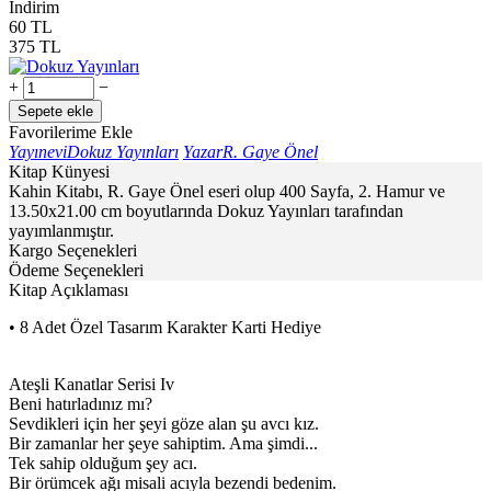
İndirim
60
TL
375
TL
+
−
Sepete ekle
Favorilerime Ekle
Yayınevi
Dokuz Yayınları
Yazar
R. Gaye Önel
Kitap Künyesi
Kahin Kitabı, R. Gaye Önel eseri olup 400 Sayfa, 2. Hamur ve
13.50x21.00 cm boyutlarında Dokuz Yayınları tarafından
yayımlanmıştır.
Kargo Seçenekleri
Ödeme Seçenekleri
Kitap Açıklaması
• 8 Adet Özel Tasarım Karakter Karti Hediye
Ateşli Kanatlar Serisi Iv
Beni hatırladınız mı?
Sevdikleri için her şeyi göze alan şu avcı kız.
Bir zamanlar her şeye sahiptim. Ama şimdi...
Tek sahip olduğum şey acı.
Bir örümcek ağı misali acıyla bezendi bedenim.