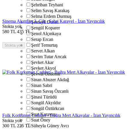
Şehriban Teyhani
Selim Savaş Karakaş
Selma Erdem Durmuş
Sinema Akımları 3. Cilt - Sabri Karayel - İzan Yayıncılık
Şemayil Duran
Stokta yok
Şengül Koparer
580
TL
435
TL
Şenol Alçınkaya
Serap Ercan
Şerif Temurtaş
Stokta yok
Servet Alkan
Sevim Tutar Arıcak
Şevket Akar
Şevket Akyol
Şevval Özdemir
Sinan Abuzer Akdağ
Sinan Sabri
Sinan Savaş Özcanlı
Şinasi Türüdü
Songül Akyıldız
Songül Öztürkcan
Suat Karavuş
Folk Korkunun Cadıları - Buğra Mert Alkayalar - İzan Yayıncılık
Suat Öney
Stokta yok
300
TL
225
TL
Süheyla Güney Avcı