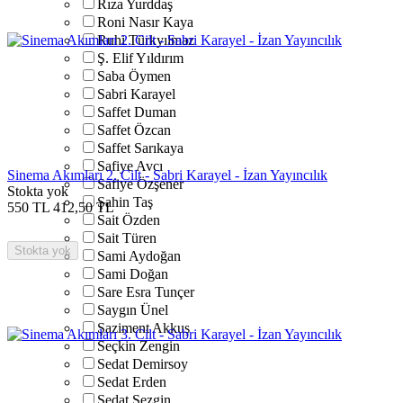
Rıza Yurddaş
Roni Nasır Kaya
Ruhi Türkyılmaz
Ş. Elif Yıldırım
Saba Öymen
Sabri Karayel
Saffet Duman
Saffet Özcan
Saffet Sarıkaya
Safiye Avcı
Sinema Akımları 2. Cilt - Sabri Karayel - İzan Yayıncılık
Safiye Özşener
Stokta yok
Şahin Taş
550
TL
412,50
TL
Sait Özden
Sait Türen
Stokta yok
Sami Aydoğan
Sami Doğan
Sare Esra Tunçer
Saygın Ünel
Şaziment Akkuş
Seçkin Zengin
Sedat Demirsoy
Sedat Erden
Sedat Sezgin