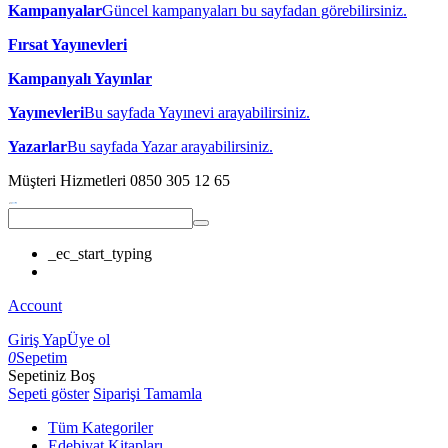
Kampanyalar
Güncel kampanyaları bu sayfadan görebilirsiniz.
Fırsat Yayınevleri
Kampanyalı Yayınlar
Yayınevleri
Bu sayfada Yayınevi arayabilirsiniz.
Yazarlar
Bu sayfada Yazar arayabilirsiniz.
Müşteri Hizmetleri
0850 305 12 65
_ec_start_typing
Account
Giriş Yap
Üye ol
0
Sepetim
Sepetiniz Boş
Sepeti göster
Siparişi Tamamla
Tüm Kategoriler
Edebiyat Kitapları