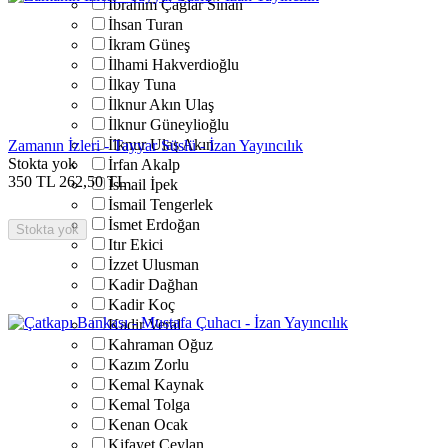
İbrahim Çağlar Sinan
İhsan Turan
İkram Güneş
İlhami Hakverdioğlu
İlkay Tuna
İlknur Akın Ulaş
İlknur Güneylioğlu
İlknur Ulaş Akın
Zamanın İzleri - Tayyar Süslü - İzan Yayıncılık
Stokta yok
İrfan Akalp
350
TL
262,50
TL
İsmail İpek
İsmail Tengerlek
İsmet Erdoğan
Stokta yok
Itır Ekici
İzzet Ulusman
Kadir Dağhan
Kadir Koç
Kadir Veral
Kahraman Oğuz
Kazım Zorlu
Kemal Kaynak
Kemal Tolga
Kenan Ocak
Kifayet Ceylan