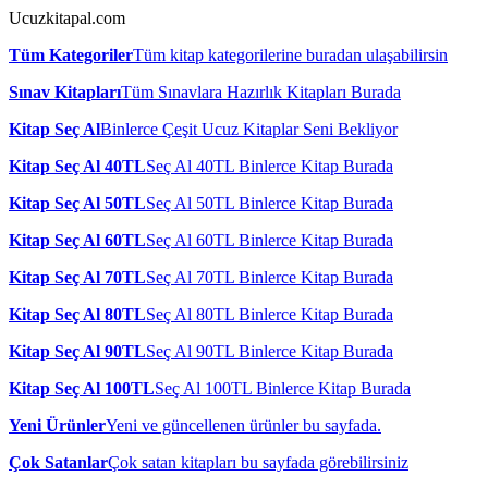
Ucuzkitapal.com
Tüm Kategoriler
Tüm kitap kategorilerine buradan ulaşabilirsin
Sınav Kitapları
Tüm Sınavlara Hazırlık Kitapları Burada
Kitap Seç Al
Binlerce Çeşit Ucuz Kitaplar Seni Bekliyor
Kitap Seç Al 40TL
Seç Al 40TL Binlerce Kitap Burada
Kitap Seç Al 50TL
Seç Al 50TL Binlerce Kitap Burada
Kitap Seç Al 60TL
Seç Al 60TL Binlerce Kitap Burada
Kitap Seç Al 70TL
Seç Al 70TL Binlerce Kitap Burada
Kitap Seç Al 80TL
Seç Al 80TL Binlerce Kitap Burada
Kitap Seç Al 90TL
Seç Al 90TL Binlerce Kitap Burada
Kitap Seç Al 100TL
Seç Al 100TL Binlerce Kitap Burada
Yeni Ürünler
Yeni ve güncellenen ürünler bu sayfada.
Çok Satanlar
Çok satan kitapları bu sayfada görebilirsiniz