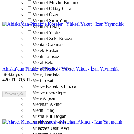
Mehmet Mevlüt Bulanık
Mehmet Oktay Cura
Mehmet Özer
Mehmet Şirin Yün
Mehmet Tekeş
Mehmet Yıldız
Mehmet Zeki Erkozan
Mehtap Çakmak
Melek Başkan
Melih Tatlısöz
Meral Bekar
Meral Kutluğ İlsever
Ahiska’dan Piraziz’e Köseler - Yüksel Yakut - İzan Yayıncılık
Stokta yok
Meriç Bardakçı
420
TL
315
TL
Mert Tokatlı
Merve Kabakuş Filizcan
Meryem Göktepe
Stokta yok
Mete Alpsar
Metehan Akıncı
Metin Tunç
Mistra Elif Doğan
Muammer Yılmaz
Muazzez Uslu Avcı