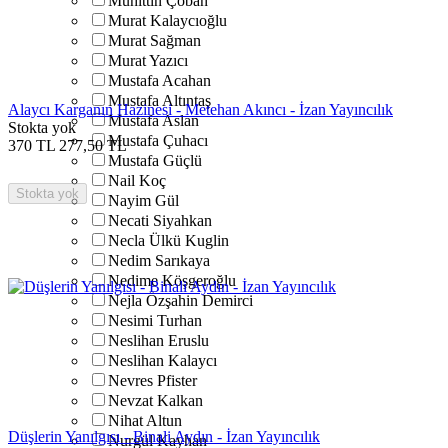
Muhittin Çoban
Murat Kalaycıoğlu
Murat Sağman
Murat Yazıcı
Mustafa Acahan
Mustafa Altıntaş
Alaycı Karganın Hazinesi - Metehan Akıncı - İzan Yayıncılık
Mustafa Aslan
Stokta yok
Mustafa Çuhacı
370
TL
277,50
TL
Mustafa Güçlü
Nail Koç
Stokta yok
Nayim Gül
Necati Siyahkan
Necla Ülkü Kuglin
Nedim Sarıkaya
Nedime Köşgeroğlu
Nejla Özşahin Demirci
Nesimi Turhan
Neslihan Eruslu
Neslihan Kalaycı
Nevres Pfister
Nevzat Kalkan
Nihat Altun
Düşlerin Yanılgısı - Binali Aydın - İzan Yayıncılık
Nurgül Kayhan