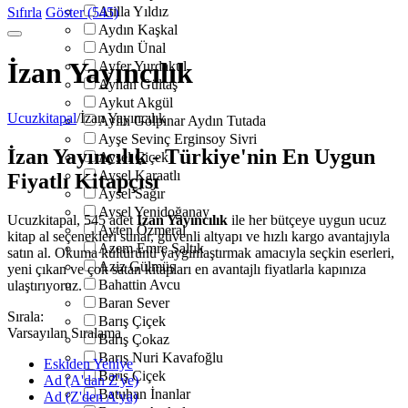
Atilla Yıldız
Sıfırla
Göster (545)
Aydın Kaşkal
Aydın Ünal
İzan Yayıncılık
Ayfer Yurdakul
Ayhan Gültaş
Aykut Akgül
Ucuzkitapal
/
İzan Yayıncılık
Aylin Gölpınar Aydın Tutada
Ayşe Sevinç Erginsoy Sivri
İzan Yayıncılık - Türkiye'nin En Uygun
Aysel Çiçek
Aysel Karaatlı
Fiyatlı Kitapçısı
Aysel Sağır
Aysel Yenidoğanay
Ucuzkitapal, 545 adet
İzan Yayıncılık
ile her bütçeye uygun ucuz
Ayten Özmeral
kitap al seçenekleri sunar, güvenli altyapı ve hızlı kargo avantajıyla
Azem Emre Saltık
satın al. Okuma kültürünü yaygınlaştırmak amacıyla seçkin eserleri,
Aziz Gülmüş
yeni çıkan ve çok satan kitapları en avantajlı fiyatlarla kapınıza
Bahattin Avcu
ulaştırıyoruz.
Baran Sever
Sırala:
Barış Çiçek
Varsayılan Sıralama
Barış Çokaz
Barış Nuri Kavafoğlu
Eskiden Yeniye
Barış Çiçek
Ad (A'dan Z'ye)
Batuhan İnanlar
Ad (Z'den A'ya)