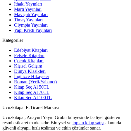
İthaki Yayınları
Martı Yayınları
Maviçatı Yayınları
Timaş Yayınları
Olympia Yayınları
Yapı Kredi Yayınları
Kategoriler
Edebiyat Kitapları
Felsefe Kitapları
Çocuk Kitapları
Kişisel Gelişim
Dünya Klasikleri
İngilizce Hikayeler
Roman (Yerli-Yabancı)
Kitap Seç Al 50TL
Kitap Seç Al 70TL
Kitap Seç Al 100TL
Ucuzkitapal E-Ticaret Markası
Ucuzkitapal, Anayurt Yayın Grubu bünyesinde faaliyet gösteren
resmi e-ticaret markasıdır. Bireysel ve
toptan kitap satışı
alanında
güvenli altyapı, hızlı teslimat ve etkin çözümler sunar.