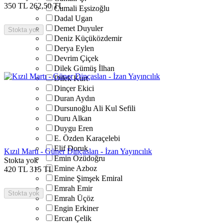
350
TL
262,50
TL
Cumali Eşsizoğlu
Dadal Ugan
Demet Duyuler
Stokta yok
Deniz Küçüközdemir
Derya Eylen
Devrim Çiçek
Dilek Gümüş İlhan
Dilek Kurt
Dinçer Ekici
Duran Aydın
Dursunoğlu Ali Kul Sefili
Duru Alkan
Duygu Eren
E. Özden Karaçelebi
Elif Doruk
Kızıl Martı - Güner Dinçaslan - İzan Yayıncılık
Emin Özüdoğru
Stokta yok
Emine Azboz
420
TL
315
TL
Emine Şimşek Emiral
Emrah Emir
Stokta yok
Emrah Üçöz
Engin Erkiner
Ercan Çelik