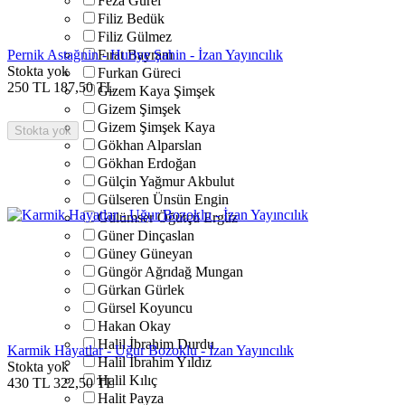
Feza Gürel
Filiz Bedük
Filiz Gülmez
Pernik Astağnin - Huriye Şahin - İzan Yayıncılık
Fırat Bayram
Stokta yok
Furkan Güreci
250
TL
187,50
TL
Gizem Kaya Şimşek
Gizem Şimşek
Gizem Şimşek Kaya
Stokta yok
Gökhan Alparslan
Gökhan Erdoğan
Gülçin Yağmur Akbulut
Gülseren Ünsün Engin
Gülümser Öğütçü Ergüz
Güner Dinçaslan
Güney Güneyan
Güngör Ağrıdağ Mungan
Gürkan Gürlek
Gürsel Koyuncu
Hakan Okay
Halil İbrahim Durdu
Karmik Hayatlar - Uğur Bozoklu - İzan Yayıncılık
Halil İbrahim Yıldız
Stokta yok
Halil Kılıç
430
TL
322,50
TL
Halit Payza