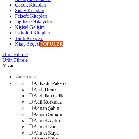
Çocuk Kitapları
Sınav Kitapları
Felsefe Kitapları
İngilizce Hikayeler
Kişisel Gelişim
Psikoloji Kitapları
Tarih Kitapları
Kitap Seç Al
POPÜLER
Ürün Filtrele
Ürün Filtrele
Yazar
A. Kadir Paksoy
Abdi Deniz
Abdullah Çelik
Adil Korkmaz
Adnan Şahin
Adnan Sungur
Ahmet Aydın
Ahmet İzan
Ahmet Kaya