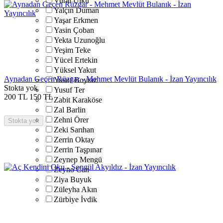
Vural Ülkü
Yalçın Duman
Yaşar Erkmen
Yasin Çoban
Yekta Uzunoğlu
Yeşim Teke
Yücel Ertekin
Yüksel Yakut
Aynadan Geçen Rüzgar - Mehmet Mevlüt Bulanık - İzan Yayıncılık
Yusuf Boyraz
Stokta yok
Yusuf Ter
200
TL
150
TL
Zabit Karaköse
Zal Barlin
Zehni Örer
Stokta yok
Zeki Sarıhan
Zerrin Oktay
Zerrin Taşpınar
Zeynep Mengü
Zeyno Can
Ziya Buyuk
Züleyha Akın
Zürbiye İvdik