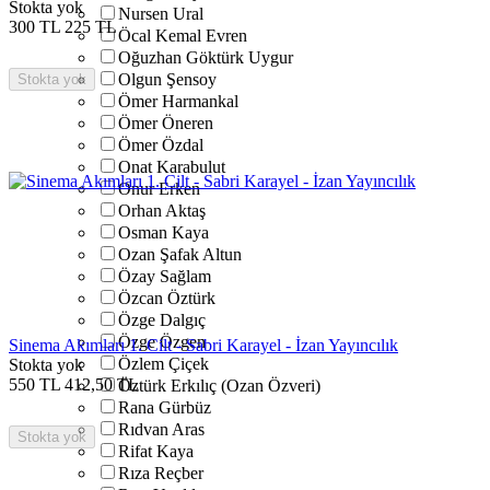
Stokta yok
Nursen Ural
300
TL
225
TL
Öcal Kemal Evren
Oğuzhan Göktürk Uygur
Olgun Şensoy
Stokta yok
Ömer Harmankal
Ömer Öneren
Ömer Özdal
Onat Karabulut
Onur Erken
Orhan Aktaş
Osman Kaya
Ozan Şafak Altun
Özay Sağlam
Özcan Öztürk
Özge Dalgıç
Özge Özgen
Sinema Akımları 1. Cilt - Sabri Karayel - İzan Yayıncılık
Özlem Çiçek
Stokta yok
550
TL
412,50
TL
Öztürk Erkılıç (Ozan Özveri)
Rana Gürbüz
Rıdvan Aras
Stokta yok
Rifat Kaya
Rıza Reçber