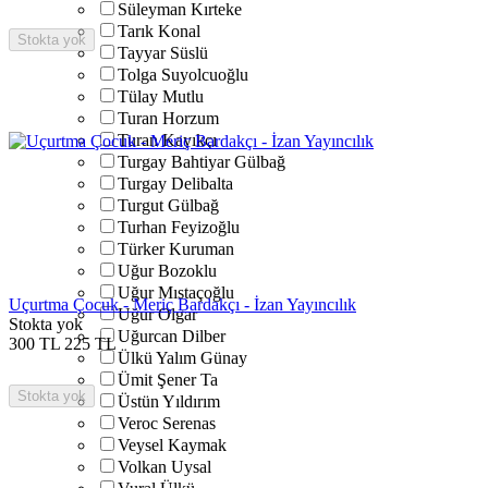
Süleyman Kırteke
Tarık Konal
Stokta yok
Tayyar Süslü
Tolga Suyolcuoğlu
Tülay Mutlu
Turan Horzum
Turan Kayıkçı
Turgay Bahtiyar Gülbağ
Turgay Delibalta
Turgut Gülbağ
Turhan Feyizoğlu
Türker Kuruman
Uğur Bozoklu
Uğur Mıstaçoğlu
Uçurtma Çocuk - Meriç Bardakçı - İzan Yayıncılık
Uğur Olgar
Stokta yok
Uğurcan Dilber
300
TL
225
TL
Ülkü Yalım Günay
Ümit Şener Ta
Stokta yok
Üstün Yıldırım
Veroc Serenas
Veysel Kaymak
Volkan Uysal