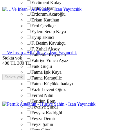
Ercüment Kolay
Erdinç Ozan
Erdorum Acaroğlu
Erkan Karahan
Erol Çevikçe
Eylem Serap Kaya
Eyüp Ekinci
F. Besim Kavukçu
F. Zuhal Aksoy
…Ve İnsan - Ali Günay - İzan Yayıncılık
Fahrettin Koyuncu
Stokta yok
Fahriye Yonca Ayaz
400
TL
300
TL
Faik Güçlü
Fatma Işık Kaya
Stokta yok
Fatma Karagülle
Fatma Küçükkabadayı
Fazlı Levent Oğuz
Ferhat Nitin
Feridun Eren
Fevziye Şimdi
Feyyaz Kadrigül
Feyza Demir
Feyzi Şahin