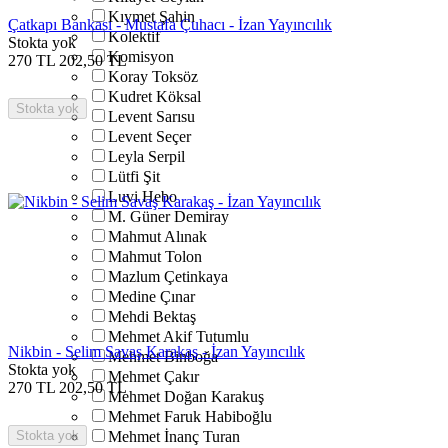
Kıymet Şahin
Çatkapı Bankası - Mustafa Çuhacı - İzan Yayıncılık
Kolektif
Stokta yok
Komisyon
270
TL
202,50
TL
Koray Toksöz
Kudret Köksal
Stokta yok
Levent Sarısu
Levent Seçer
Leyla Serpil
Lütfi Şit
Luvi Hebo
M. Güner Demiray
Mahmut Alınak
Mahmut Tolon
Mazlum Çetinkaya
Medine Çınar
Mehdi Bektaş
Mehmet Akif Tutumlu
Nikbin - Selim Savaş Karakaş - İzan Yayıncılık
Mehmet Binboğa
Stokta yok
Mehmet Çakır
270
TL
202,50
TL
Mehmet Doğan Karakuş
Mehmet Faruk Habiboğlu
Stokta yok
Mehmet İnanç Turan