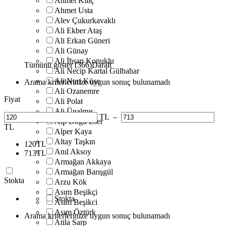
Ahmet Kılıç
Ahmet Usta
Alev Çukurkavaklı
Ali Ekber Ataş
Ali Erkan Güneri
Ali Günay
Ali İhsan Konuklu
Tümünü göster (366)
Daralt
Ali Necip Kartal Gülbahar
Ali Nuri Köse
Arama kriterlerinize uygun sonuç bulunamadı
Ali Ozanemre
Fiyat
Ali Polat
Ali Ünalmış
TL
–
Alp Doğu Eser
TL
Alper Kaya
Altay Taşkın
120
TL
Anıl Aksoy
713
TL
Armağan Akkaya
Armağan Barışgül
Stokta
Arzu Kök
Asım Beşikçi
Stokta
Asım Beşikci
Asım Öztürk
Arama kriterlerinize uygun sonuç bulunamadı
Atila Sarp