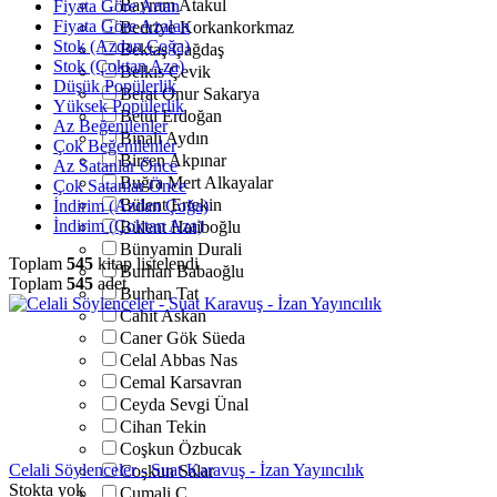
Bayram Atakul
Fiyata Göre Artan
Fiyata Göre Azalan
Bedriye Korkankorkmaz
Stok (Azdan Çoğa)
Bektaş Çağdaş
Stok (Çoktan Aza)
Belkıs Çevik
Düşük Popülerlik
Berat Onur Sakarya
Yüksek Popülerlik
Betül Erdoğan
Az Beğenilenler
Binali Aydın
Çok Beğenilenler
Birsen Akpınar
Az Satanlar Önce
Buğra Mert Alkayalar
Çok Satanlar Önce
Bülent Ertekin
İndirim (Azdan Çoğa)
İndirim (Çoktan Aza)
Bülent Hatiboğlu
Bünyamin Durali
Toplam
545
kitap listelendi
Burhan Babaoğlu
Toplam
545
adet
Burhan Tat
Cahit Askan
Caner Gök Süeda
Celal Abbas Nas
Cemal Karsavran
Ceyda Sevgi Ünal
Cihan Tekin
Coşkun Özbucak
Celali Söylenceler - Suat Karavuş - İzan Yayıncılık
Coşkun Salar
Stokta yok
Cumali Ç.