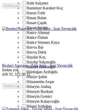
Halit Suiçmez
Stokta yok
Hanımzer Karalurt Koç
Harun Ünlü
Hasan Balan
Hasan Çapik
Hasan Sezgin
Hatice Altunay
Hatice Özhan
Hatice Sönmez Kaya
Havva Bal
Havva Dilek
Haydar Koç
Haydar Yalçınoğlu
Beşinci Anayasa - Atila Sarp - İzan Yayıncılık
Hikmet Hancıoğlu
Stokta yok
Hürdoğan Aydoğdu
430
TL
322,50
TL
Huriye Şahin
Hüsamettin Avşar
Stokta yok
Hüseyin Atabaş
Hüseyin Bozkurt
Hüseyin Gemici
Hüseyin Kalaycıoğlu
Hüsnü İyidoğan