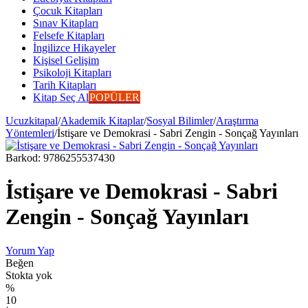
Çocuk Kitapları
Sınav Kitapları
Felsefe Kitapları
İngilizce Hikayeler
Kişisel Gelişim
Psikoloji Kitapları
Tarih Kitapları
Kitap Seç Al
POPÜLER
Ucuzkitapal
/
Akademik Kitaplar
/
Sosyal Bilimler
/
Araştırma
Yöntemleri
/
İstişare ve Demokrasi - Sabri Zengin - Sonçağ Yayınları
Barkod:
9786255537430
İstişare ve Demokrasi - Sabri
Zengin - Sonçağ Yayınları
Yorum Yap
Beğen
Stokta yok
%
10