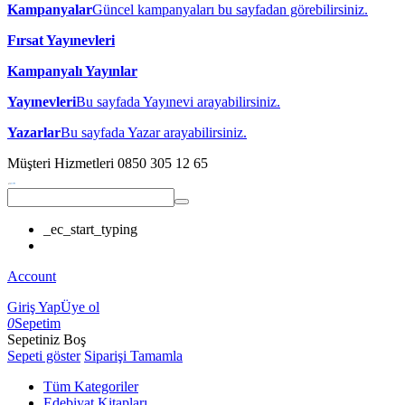
Kampanyalar
Güncel kampanyaları bu sayfadan görebilirsiniz.
Fırsat Yayınevleri
Kampanyalı Yayınlar
Yayınevleri
Bu sayfada Yayınevi arayabilirsiniz.
Yazarlar
Bu sayfada Yazar arayabilirsiniz.
Müşteri Hizmetleri
0850 305 12 65
_ec_start_typing
Account
Giriş Yap
Üye ol
0
Sepetim
Sepetiniz Boş
Sepeti göster
Siparişi Tamamla
Tüm Kategoriler
Edebiyat Kitapları