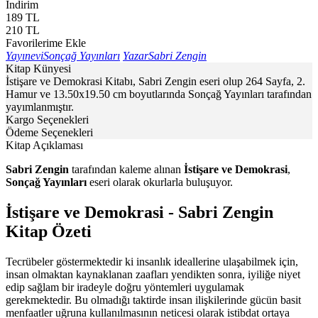
İndirim
189
TL
210
TL
Favorilerime Ekle
Yayınevi
Sonçağ Yayınları
Yazar
Sabri Zengin
Kitap Künyesi
İstişare ve Demokrasi Kitabı, Sabri Zengin eseri olup 264 Sayfa, 2.
Hamur ve 13.50x19.50 cm boyutlarında Sonçağ Yayınları tarafından
yayımlanmıştır.
Kargo Seçenekleri
Ödeme Seçenekleri
Kitap Açıklaması
Sabri Zengin
tarafından kaleme alınan
İstişare ve Demokrasi
,
Sonçağ Yayınları
eseri olarak okurlarla buluşuyor.
İstişare ve Demokrasi - Sabri Zengin
Kitap Özeti
Tecrübeler göstermektedir ki insanlık ideallerine ulaşabilmek için,
insan olmaktan kaynaklanan zaafları yendikten sonra, iyiliğe niyet
edip sağlam bir iradeyle doğru yöntemleri uygulamak
gerekmektedir. Bu olmadığı taktirde insan ilişkilerinde gücün basit
menfaatler uğruna kullanılmasının neticesi olarak istibdat ortaya