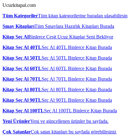
Ucuzkitapal.com
Tüm Kategoriler
Tüm kitap kategorilerine buradan ulaşabilirsin
Sınav Kitapları
Tüm Sınavlara Hazırlık Kitapları Burada
Kitap Seç Al
Binlerce Çeşit Ucuz Kitaplar Seni Bekliyor
Kitap Seç Al 40TL
Seç Al 40TL Binlerce Kitap Burada
Kitap Seç Al 50TL
Seç Al 50TL Binlerce Kitap Burada
Kitap Seç Al 60TL
Seç Al 60TL Binlerce Kitap Burada
Kitap Seç Al 70TL
Seç Al 70TL Binlerce Kitap Burada
Kitap Seç Al 80TL
Seç Al 80TL Binlerce Kitap Burada
Kitap Seç Al 90TL
Seç Al 90TL Binlerce Kitap Burada
Kitap Seç Al 100TL
Seç Al 100TL Binlerce Kitap Burada
Yeni Ürünler
Yeni ve güncellenen ürünler bu sayfada.
Çok Satanlar
Çok satan kitapları bu sayfada görebilirsiniz