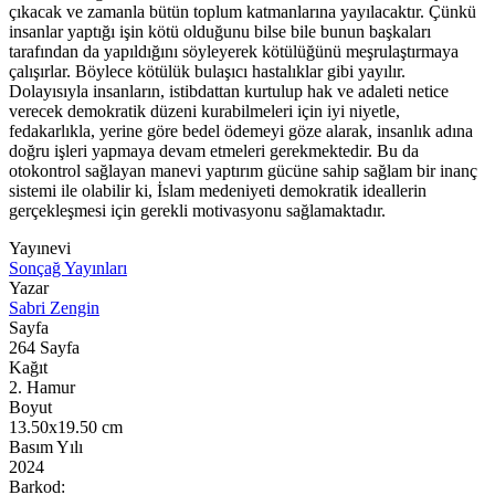
çıkacak ve zamanla bütün toplum katmanlarına yayılacaktır. Çünkü
insanlar yaptığı işin kötü olduğunu bilse bile bunun başkaları
tarafından da yapıldığını söyleyerek kötülüğünü meşrulaştırmaya
çalışırlar. Böylece kötülük bulaşıcı hastalıklar gibi yayılır.
Dolayısıyla insanların, istibdattan kurtulup hak ve adaleti netice
verecek demokratik düzeni kurabilmeleri için iyi niyetle,
fedakarlıkla, yerine göre bedel ödemeyi göze alarak, insanlık adına
doğru işleri yapmaya devam etmeleri gerekmektedir. Bu da
otokontrol sağlayan manevi yaptırım gücüne sahip sağlam bir inanç
sistemi ile olabilir ki, İslam medeniyeti demokratik ideallerin
gerçekleşmesi için gerekli motivasyonu sağlamaktadır.
Yayınevi
Sonçağ Yayınları
Yazar
Sabri Zengin
Sayfa
264
Sayfa
Kağıt
2. Hamur
Boyut
13.50x19.50
cm
Basım Yılı
2024
Barkod: