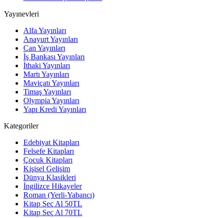
Yayınevleri
Alfa Yayınları
Anayurt Yayınları
Can Yayınları
İş Bankası Yayınları
İthaki Yayınları
Martı Yayınları
Maviçatı Yayınları
Timaş Yayınları
Olympia Yayınları
Yapı Kredi Yayınları
Kategoriler
Edebiyat Kitapları
Felsefe Kitapları
Çocuk Kitapları
Kişisel Gelişim
Dünya Klasikleri
İngilizce Hikayeler
Roman (Yerli-Yabancı)
Kitap Seç Al 50TL
Kitap Seç Al 70TL