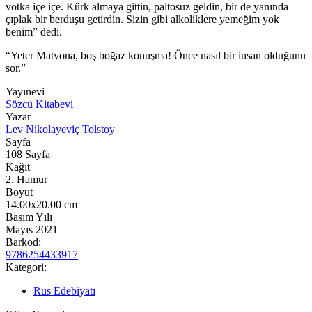
votka içe içe. Kürk almaya gittin, paltosuz geldin, bir de yanında
çıplak bir berduşu getirdin. Sizin gibi alkoliklere yemeğim yok
benim” dedi.
“Yeter Matyona, boş boğaz konuşma! Önce nasıl bir insan olduğunu
sor.”
Yayınevi
Sözcü Kitabevi
Yazar
Lev Nikolayeviç Tolstoy
Sayfa
108
Sayfa
Kağıt
2. Hamur
Boyut
14.00x20.00
cm
Basım Yılı
Mayıs 2021
Barkod:
9786254433917
Kategori:
Rus Edebiyatı