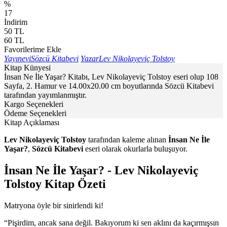
%
17
İndirim
50
TL
60
TL
Favorilerime Ekle
Yayınevi
Sözcü Kitabevi
Yazar
Lev Nikolayeviç Tolstoy
Kitap Künyesi
İnsan Ne İle Yaşar? Kitabı, Lev Nikolayeviç Tolstoy eseri olup 108
Sayfa, 2. Hamur ve 14.00x20.00 cm boyutlarında Sözcü Kitabevi
tarafından yayımlanmıştır.
Kargo Seçenekleri
Ödeme Seçenekleri
Kitap Açıklaması
Lev Nikolayeviç Tolstoy
tarafından kaleme alınan
İnsan Ne İle
Yaşar?
,
Sözcü Kitabevi
eseri olarak okurlarla buluşuyor.
İnsan Ne İle Yaşar? - Lev Nikolayeviç
Tolstoy Kitap Özeti
Matryona öyle bir sinirlendi ki!
“Pişirdim, ancak sana değil. Bakıyorum ki sen aklını da kaçırmışsın