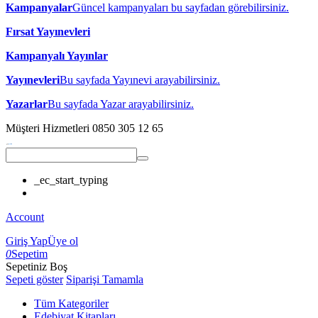
Kampanyalar
Güncel kampanyaları bu sayfadan görebilirsiniz.
Fırsat Yayınevleri
Kampanyalı Yayınlar
Yayınevleri
Bu sayfada Yayınevi arayabilirsiniz.
Yazarlar
Bu sayfada Yazar arayabilirsiniz.
Müşteri Hizmetleri
0850 305 12 65
_ec_start_typing
Account
Giriş Yap
Üye ol
0
Sepetim
Sepetiniz Boş
Sepeti göster
Siparişi Tamamla
Tüm Kategoriler
Edebiyat Kitapları