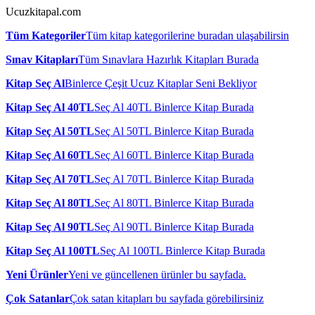
Ucuzkitapal.com
Tüm Kategoriler
Tüm kitap kategorilerine buradan ulaşabilirsin
Sınav Kitapları
Tüm Sınavlara Hazırlık Kitapları Burada
Kitap Seç Al
Binlerce Çeşit Ucuz Kitaplar Seni Bekliyor
Kitap Seç Al 40TL
Seç Al 40TL Binlerce Kitap Burada
Kitap Seç Al 50TL
Seç Al 50TL Binlerce Kitap Burada
Kitap Seç Al 60TL
Seç Al 60TL Binlerce Kitap Burada
Kitap Seç Al 70TL
Seç Al 70TL Binlerce Kitap Burada
Kitap Seç Al 80TL
Seç Al 80TL Binlerce Kitap Burada
Kitap Seç Al 90TL
Seç Al 90TL Binlerce Kitap Burada
Kitap Seç Al 100TL
Seç Al 100TL Binlerce Kitap Burada
Yeni Ürünler
Yeni ve güncellenen ürünler bu sayfada.
Çok Satanlar
Çok satan kitapları bu sayfada görebilirsiniz