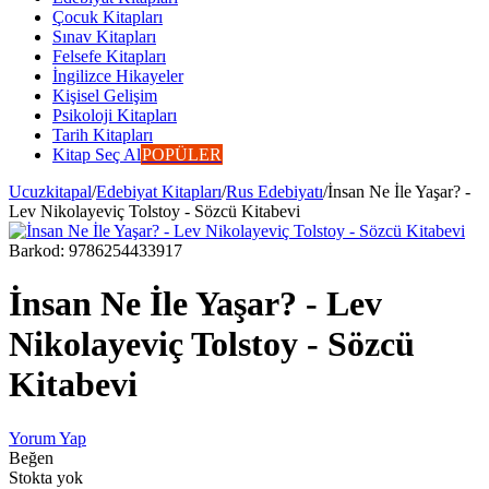
Çocuk Kitapları
Sınav Kitapları
Felsefe Kitapları
İngilizce Hikayeler
Kişisel Gelişim
Psikoloji Kitapları
Tarih Kitapları
Kitap Seç Al
POPÜLER
Ucuzkitapal
/
Edebiyat Kitapları
/
Rus Edebiyatı
/
İnsan Ne İle Yaşar? -
Lev Nikolayeviç Tolstoy - Sözcü Kitabevi
Barkod:
9786254433917
İnsan Ne İle Yaşar? - Lev
Nikolayeviç Tolstoy - Sözcü
Kitabevi
Yorum Yap
Beğen
Stokta yok