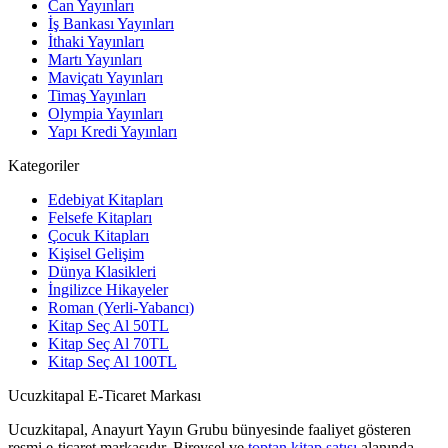
Can Yayınları
İş Bankası Yayınları
İthaki Yayınları
Martı Yayınları
Maviçatı Yayınları
Timaş Yayınları
Olympia Yayınları
Yapı Kredi Yayınları
Kategoriler
Edebiyat Kitapları
Felsefe Kitapları
Çocuk Kitapları
Kişisel Gelişim
Dünya Klasikleri
İngilizce Hikayeler
Roman (Yerli-Yabancı)
Kitap Seç Al 50TL
Kitap Seç Al 70TL
Kitap Seç Al 100TL
Ucuzkitapal E-Ticaret Markası
Ucuzkitapal, Anayurt Yayın Grubu bünyesinde faaliyet gösteren
resmi e-ticaret markasıdır. Bireysel ve
toptan kitap satışı
alanında