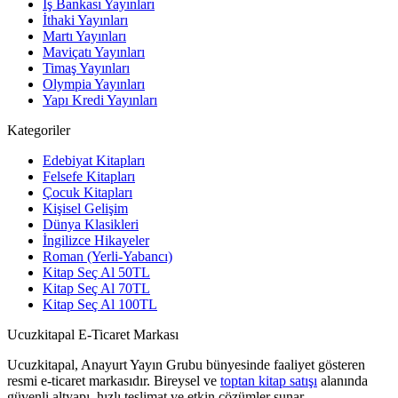
İş Bankası Yayınları
İthaki Yayınları
Martı Yayınları
Maviçatı Yayınları
Timaş Yayınları
Olympia Yayınları
Yapı Kredi Yayınları
Kategoriler
Edebiyat Kitapları
Felsefe Kitapları
Çocuk Kitapları
Kişisel Gelişim
Dünya Klasikleri
İngilizce Hikayeler
Roman (Yerli-Yabancı)
Kitap Seç Al 50TL
Kitap Seç Al 70TL
Kitap Seç Al 100TL
Ucuzkitapal E-Ticaret Markası
Ucuzkitapal, Anayurt Yayın Grubu bünyesinde faaliyet gösteren
resmi e-ticaret markasıdır. Bireysel ve
toptan kitap satışı
alanında
güvenli altyapı, hızlı teslimat ve etkin çözümler sunar.