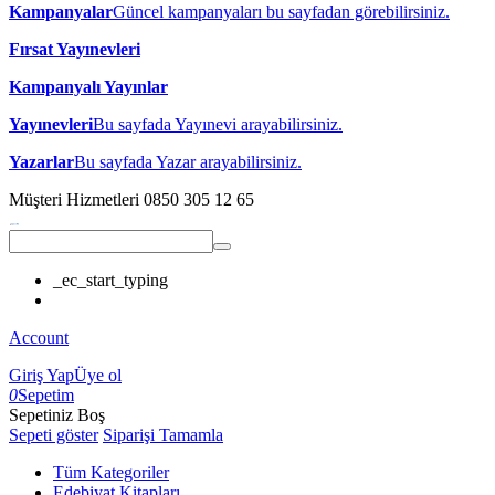
Kampanyalar
Güncel kampanyaları bu sayfadan görebilirsiniz.
Fırsat Yayınevleri
Kampanyalı Yayınlar
Yayınevleri
Bu sayfada Yayınevi arayabilirsiniz.
Yazarlar
Bu sayfada Yazar arayabilirsiniz.
Müşteri Hizmetleri
0850 305 12 65
_ec_start_typing
Account
Giriş Yap
Üye ol
0
Sepetim
Sepetiniz Boş
Sepeti göster
Siparişi Tamamla
Tüm Kategoriler
Edebiyat Kitapları