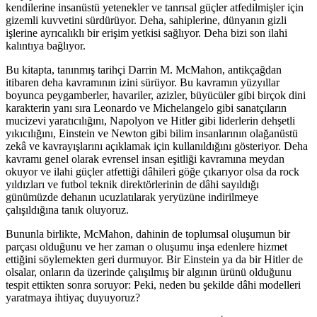
kendilerine insanüstü yetenekler ve tanrısal güçler atfedilmişler için
gizemli kuvvetini sürdürüyor. Deha, sahiplerine, dünyanın gizli
işlerine ayrıcalıklı bir erişim yetkisi sağlıyor. Deha bizi son ilahi
kalıntıya bağlıyor.
Bu kitapta, tanınmış tarihçi Darrin M. McMahon, antikçağdan
itibaren deha kavramının izini sürüyor. Bu kavramın yüzyıllar
boyunca peygamberler, havariler, azizler, büyücüler gibi birçok dini
karakterin yanı sıra Leonardo ve Michelangelo gibi sanatçıların
mucizevi yaratıcılığını, Napolyon ve Hitler gibi liderlerin dehşetli
yıkıcılığını, Einstein ve Newton gibi bilim insanlarının olağanüstü
zekâ ve kavrayışlarını açıklamak için kullanıldığını gösteriyor. Deha
kavramı genel olarak evrensel insan eşitliği kavramına meydan
okuyor ve ilahi güçler atfettiği dâhileri göğe çıkarıyor olsa da rock
yıldızları ve futbol teknik direktörlerinin de dâhi sayıldığı
günümüzde dehanın ucuzlatılarak yeryüzüne indirilmeye
çalışıldığına tanık oluyoruz.
Bununla birlikte, McMahon, dahinin de toplumsal oluşumun bir
parçası olduğunu ve her zaman o oluşumu inşa edenlere hizmet
ettiğini söylemekten geri durmuyor. Bir Einstein ya da bir Hitler de
olsalar, onların da üzerinde çalışılmış bir algının ürünü olduğunu
tespit ettikten sonra soruyor: Peki, neden bu şekilde dâhi modelleri
yaratmaya ihtiyaç duyuyoruz?