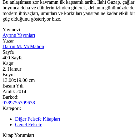
Bu anlaşılması zor kavramın ilk kapsamlı tarihi, İlahi Gazap, çağlar
boyunca deha ve dâhilerin izinden giderek, dehanın günümüzde de
modern ihtiyaçları, umutları ve korkuları yansıtan ne kadar etkili bir
güç olduğunu gösteriyor bize.
Yayınevi
Ayrıntı Yayınları
Yazar
Darrin M. McMahon
Sayfa
400
Sayfa
Kağıt
2. Hamur
Boyut
13.00x19.00
cm
Basım Yılı
Aralık 2014
Barkod:
9789755399638
Kategori:
Diğer Felsefe Kitapları
Genel Felsefe
Kitap Yorumları