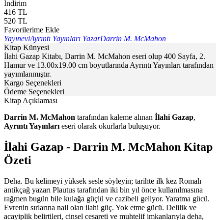
İndirim
416
TL
520
TL
Favorilerime Ekle
Yayınevi
Ayrıntı Yayınları
Yazar
Darrin M. McMahon
Kitap Künyesi
İlahi Gazap Kitabı, Darrin M. McMahon eseri olup 400 Sayfa, 2.
Hamur ve 13.00x19.00 cm boyutlarında Ayrıntı Yayınları tarafından
yayımlanmıştır.
Kargo Seçenekleri
Ödeme Seçenekleri
Kitap Açıklaması
Darrin M. McMahon
tarafından kaleme alınan
İlahi Gazap
,
Ayrıntı Yayınları
eseri olarak okurlarla buluşuyor.
İlahi Gazap - Darrin M. McMahon Kitap
Özeti
Deha. Bu kelimeyi yüksek sesle söyleyin; tarihte ilk kez Romalı
antikçağ yazarı Plautus tarafından iki bin yıl önce kullanılmasına
rağmen bugün bile kulağa güçlü ve cazibeli geliyor. Yaratma gücü.
Evrenin sırlarına nail olan ilahi güç. Yok etme gücü. Delilik ve
acayiplik belirtileri, cinsel cesareti ve muhtelif imkanlarıyla deha,