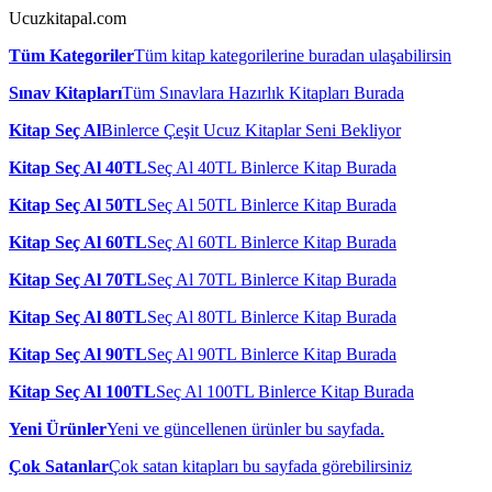
Ucuzkitapal.com
Tüm Kategoriler
Tüm kitap kategorilerine buradan ulaşabilirsin
Sınav Kitapları
Tüm Sınavlara Hazırlık Kitapları Burada
Kitap Seç Al
Binlerce Çeşit Ucuz Kitaplar Seni Bekliyor
Kitap Seç Al 40TL
Seç Al 40TL Binlerce Kitap Burada
Kitap Seç Al 50TL
Seç Al 50TL Binlerce Kitap Burada
Kitap Seç Al 60TL
Seç Al 60TL Binlerce Kitap Burada
Kitap Seç Al 70TL
Seç Al 70TL Binlerce Kitap Burada
Kitap Seç Al 80TL
Seç Al 80TL Binlerce Kitap Burada
Kitap Seç Al 90TL
Seç Al 90TL Binlerce Kitap Burada
Kitap Seç Al 100TL
Seç Al 100TL Binlerce Kitap Burada
Yeni Ürünler
Yeni ve güncellenen ürünler bu sayfada.
Çok Satanlar
Çok satan kitapları bu sayfada görebilirsiniz