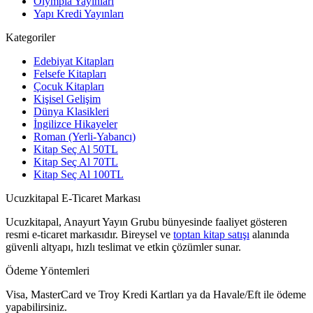
Olympia Yayınları
Yapı Kredi Yayınları
Kategoriler
Edebiyat Kitapları
Felsefe Kitapları
Çocuk Kitapları
Kişisel Gelişim
Dünya Klasikleri
İngilizce Hikayeler
Roman (Yerli-Yabancı)
Kitap Seç Al 50TL
Kitap Seç Al 70TL
Kitap Seç Al 100TL
Ucuzkitapal E-Ticaret Markası
Ucuzkitapal, Anayurt Yayın Grubu bünyesinde faaliyet gösteren
resmi e-ticaret markasıdır. Bireysel ve
toptan kitap satışı
alanında
güvenli altyapı, hızlı teslimat ve etkin çözümler sunar.
Ödeme Yöntemleri
Visa, MasterCard ve Troy Kredi Kartları ya da Havale/Eft ile ödeme
yapabilirsiniz.