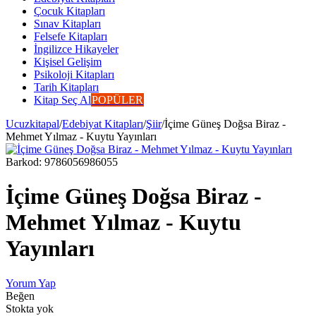
Çocuk Kitapları
Sınav Kitapları
Felsefe Kitapları
İngilizce Hikayeler
Kişisel Gelişim
Psikoloji Kitapları
Tarih Kitapları
Kitap Seç Al
POPÜLER
Ucuzkitapal
/
Edebiyat Kitapları
/
Şiir
/
İçime Güneş Doğsa Biraz -
Mehmet Yılmaz - Kuytu Yayınları
Barkod:
9786056986055
İçime Güneş Doğsa Biraz -
Mehmet Yılmaz - Kuytu
Yayınları
Yorum Yap
Beğen
Stokta yok