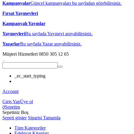
Kampanyalar
Güncel kampanyaları bu sayfadan görebilirsiniz.
Fırsat Yayınevleri
Kampanyalı Yayınlar
Yayınevleri
Bu sayfada Yayınevi arayabilirsiniz.
Yazarlar
Bu sayfada Yazar arayabilirsiniz.
Müşteri Hizmetleri
0850 305 12 65
_ec_start_typing
Account
Giriş Yap
Üye ol
0
Sepetim
Sepetiniz Boş
Sepeti göster
Siparişi Tamamla
Tüm Kategoriler
Edebiyat Kitapları