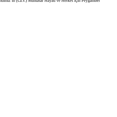
endimiz’in (s.a.v.) Muhtasar Hayatı ve Herkes İçin Peygamber