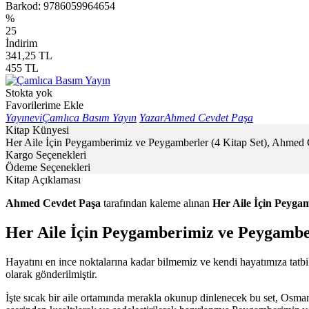
Barkod:
9786059964654
%
25
İndirim
341,25
TL
455
TL
Stokta yok
Favorilerime Ekle
Yayınevi
Çamlıca Basım Yayın
Yazar
Ahmed Cevdet Paşa
Kitap Künyesi
Her Aile İçin Peygamberimiz ve Peygamberler (4 Kitap Set), Ahmed C
Kargo Seçenekleri
Ödeme Seçenekleri
Kitap Açıklaması
Ahmed Cevdet Paşa
tarafından kaleme alınan
Her Aile İçin Peyga
Her Aile İçin Peygamberimiz ve Peygamber
Hayatını en ince noktalarına kadar bilmemiz ve kendi hayatımıza tat
olarak gönderilmiştir.
İşte sıcak bir aile ortamında merakla okunup dinlenecek bu set, Osma