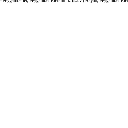
z ve Peygamberler, Peygamber Efendim’iz (s.a.v.) Hayatı, Peygamber Ef