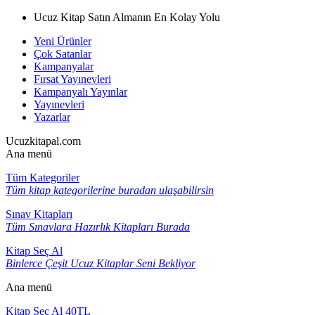
Ucuz Kitap Satın Almanın En Kolay Yolu
Yeni Ürünler
Çok Satanlar
Kampanyalar
Fırsat Yayınevleri
Kampanyalı Yayınlar
Yayınevleri
Yazarlar
Ucuzkitapal.com
Ana menü
Tüm Kategoriler
Tüm kitap kategorilerine buradan ulaşabilirsin
Sınav Kitapları
Tüm Sınavlara Hazırlık Kitapları Burada
Kitap Seç Al
Binlerce Çeşit Ucuz Kitaplar Seni Bekliyor
Ana menü
Kitap Seç Al 40TL