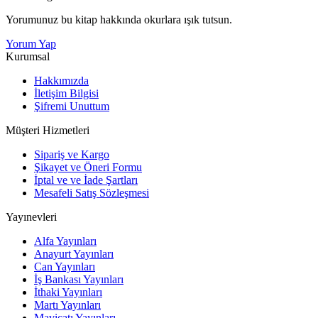
Yorumunuz bu kitap hakkında okurlara ışık tutsun.
Yorum Yap
Kurumsal
Hakkımızda
İletişim Bilgisi
Şifremi Unuttum
Müşteri Hizmetleri
Sipariş ve Kargo
Şikayet ve Öneri Formu
İptal ve ve İade Şartları
Mesafeli Satış Sözleşmesi
Yayınevleri
Alfa Yayınları
Anayurt Yayınları
Can Yayınları
İş Bankası Yayınları
İthaki Yayınları
Martı Yayınları
Maviçatı Yayınları