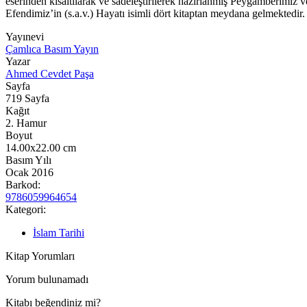
eserinden kısaltılarak ve sadeleştirilerek hazırlanmış Peygamberimi
Efendimiz’in (s.a.v.) Hayatı isimli dört kitaptan meydana gelmektedir.
Yayınevi
Çamlıca Basım Yayın
Yazar
Ahmed Cevdet Paşa
Sayfa
719
Sayfa
Kağıt
2. Hamur
Boyut
14.00x22.00
cm
Basım Yılı
Ocak 2016
Barkod:
9786059964654
Kategori:
İslam Tarihi
Kitap Yorumları
Yorum bulunamadı
Kitabı beğendiniz mi?