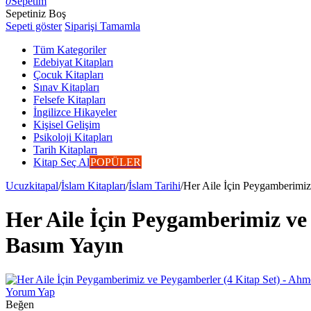
0
Sepetim
Sepetiniz Boş
Sepeti göster
Siparişi Tamamla
Tüm Kategoriler
Edebiyat Kitapları
Çocuk Kitapları
Sınav Kitapları
Felsefe Kitapları
İngilizce Hikayeler
Kişisel Gelişim
Psikoloji Kitapları
Tarih Kitapları
Kitap Seç Al
POPÜLER
Ucuzkitapal
/
İslam Kitapları
/
İslam Tarihi
/
Her Aile İçin Peygamberimiz
Her Aile İçin Peygamberimiz ve
Basım Yayın
Yorum Yap
Beğen