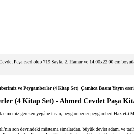
evdet Paşa eseri olup 719 Sayfa, 2. Hamur ve 14.00x22.00 cm boyutla
mberimiz ve Peygamberler (4 Kitap Set)
,
Çamlıca Basım Yayın
eseri
ler (4 Kitap Set) - Ahmed Cevdet Paşa Kit
bik etmemiz gereken yegâne insan, peygamberler peygamberi Hazret-i M
nlı’nın son devrindeki müstesna simalardan, büyük devlet adamı ve tar