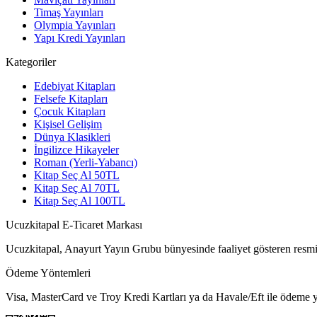
Timaş Yayınları
Olympia Yayınları
Yapı Kredi Yayınları
Kategoriler
Edebiyat Kitapları
Felsefe Kitapları
Çocuk Kitapları
Kişisel Gelişim
Dünya Klasikleri
İngilizce Hikayeler
Roman (Yerli-Yabancı)
Kitap Seç Al 50TL
Kitap Seç Al 70TL
Kitap Seç Al 100TL
Ucuzkitapal E-Ticaret Markası
Ucuzkitapal, Anayurt Yayın Grubu bünyesinde faaliyet gösteren resmi 
Ödeme Yöntemleri
Visa, MasterCard ve Troy Kredi Kartları ya da Havale/Eft ile ödeme ya