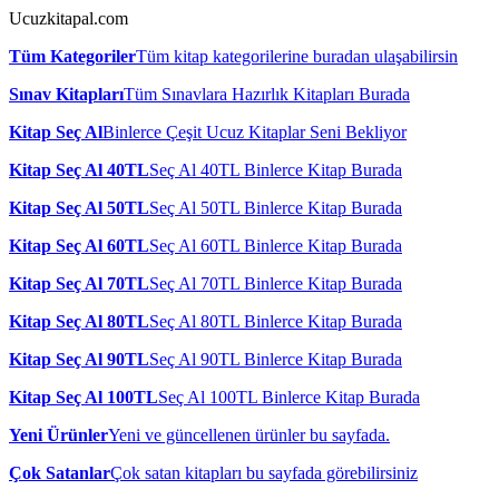
Ucuzkitapal.com
Tüm Kategoriler
Tüm kitap kategorilerine buradan ulaşabilirsin
Sınav Kitapları
Tüm Sınavlara Hazırlık Kitapları Burada
Kitap Seç Al
Binlerce Çeşit Ucuz Kitaplar Seni Bekliyor
Kitap Seç Al 40TL
Seç Al 40TL Binlerce Kitap Burada
Kitap Seç Al 50TL
Seç Al 50TL Binlerce Kitap Burada
Kitap Seç Al 60TL
Seç Al 60TL Binlerce Kitap Burada
Kitap Seç Al 70TL
Seç Al 70TL Binlerce Kitap Burada
Kitap Seç Al 80TL
Seç Al 80TL Binlerce Kitap Burada
Kitap Seç Al 90TL
Seç Al 90TL Binlerce Kitap Burada
Kitap Seç Al 100TL
Seç Al 100TL Binlerce Kitap Burada
Yeni Ürünler
Yeni ve güncellenen ürünler bu sayfada.
Çok Satanlar
Çok satan kitapları bu sayfada görebilirsiniz