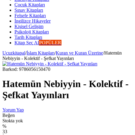
Çocuk Kitapları
Sınav Kitapları
Felsefe Kitapları
İngilizce Hikayeler
Kişisel Gelişim
Psikoloji Kitapları
Tarih Kitapları
Kitap Seç Al
POPÜLER
Ucuzkitapal
/
İslam Kitapları
/
Kuran ve Kuran Üzerine
/
Hatemün
Nebiyyin - Kolektif - Şefkat Yayınları
Barkod:
9786056150470
Hatemün Nebiyyin - Kolektif -
Şefkat Yayınları
Yorum Yap
Beğen
Stokta yok
%
33