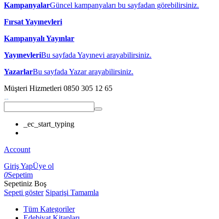
Kampanyalar
Güncel kampanyaları bu sayfadan görebilirsiniz.
Fırsat Yayınevleri
Kampanyalı Yayınlar
Yayınevleri
Bu sayfada Yayınevi arayabilirsiniz.
Yazarlar
Bu sayfada Yazar arayabilirsiniz.
Müşteri Hizmetleri
0850 305 12 65
_ec_start_typing
Account
Giriş Yap
Üye ol
0
Sepetim
Sepetiniz Boş
Sepeti göster
Siparişi Tamamla
Tüm Kategoriler
Edebiyat Kitapları