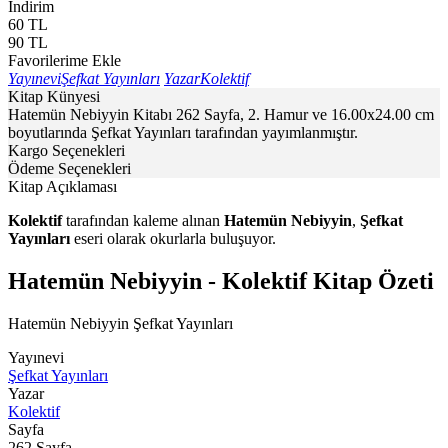
İndirim
60
TL
90
TL
Favorilerime Ekle
Yayınevi
Şefkat Yayınları
Yazar
Kolektif
Kitap Künyesi
Hatemün Nebiyyin Kitabı 262 Sayfa, 2. Hamur ve 16.00x24.00 cm
boyutlarında Şefkat Yayınları tarafından yayımlanmıştır.
Kargo Seçenekleri
Ödeme Seçenekleri
Kitap Açıklaması
Kolektif
tarafından kaleme alınan
Hatemün Nebiyyin
,
Şefkat
Yayınları
eseri olarak okurlarla buluşuyor.
Hatemün Nebiyyin - Kolektif Kitap Özeti
Hatemün Nebiyyin Şefkat Yayınları
Yayınevi
Şefkat Yayınları
Yazar
Kolektif
Sayfa
262
Sayfa