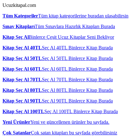
Ucuzkitapal.com
Tüm Kategoriler
Tüm kitap kategorilerine buradan ulaşabilirsin
Sınav Kitapları
Tüm Sınavlara Hazırlık Kitapları Burada
Kitap Seç Al
Binlerce Çeşit Ucuz Kitaplar Seni Bekliyor
Kitap Seç Al 40TL
Seç Al 40TL Binlerce Kitap Burada
Kitap Seç Al 50TL
Seç Al 50TL Binlerce Kitap Burada
Kitap Seç Al 60TL
Seç Al 60TL Binlerce Kitap Burada
Kitap Seç Al 70TL
Seç Al 70TL Binlerce Kitap Burada
Kitap Seç Al 80TL
Seç Al 80TL Binlerce Kitap Burada
Kitap Seç Al 90TL
Seç Al 90TL Binlerce Kitap Burada
Kitap Seç Al 100TL
Seç Al 100TL Binlerce Kitap Burada
Yeni Ürünler
Yeni ve güncellenen ürünler bu sayfada.
Çok Satanlar
Çok satan kitapları bu sayfada görebilirsiniz