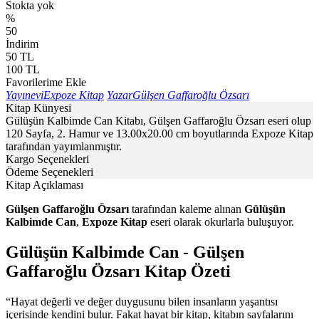
Stokta yok
%
50
İndirim
50
TL
100
TL
Favorilerime Ekle
Yayınevi
Expoze Kitap
Yazar
Gülşen Gaffaroğlu Özsarı
Kitap Künyesi
Gülüşün Kalbimde Can Kitabı, Gülşen Gaffaroğlu Özsarı eseri olup
120 Sayfa, 2. Hamur ve 13.00x20.00 cm boyutlarında Expoze Kitap
tarafından yayımlanmıştır.
Kargo Seçenekleri
Ödeme Seçenekleri
Kitap Açıklaması
Gülşen Gaffaroğlu Özsarı
tarafından kaleme alınan
Gülüşün
Kalbimde Can
,
Expoze Kitap
eseri olarak okurlarla buluşuyor.
Gülüşün Kalbimde Can - Gülşen
Gaffaroğlu Özsarı Kitap Özeti
“Hayat değerli ve değer duygusunu bilen insanların yaşantısı
içerisinde kendini bulur. Fakat hayat bir kitap, kitabın sayfalarını