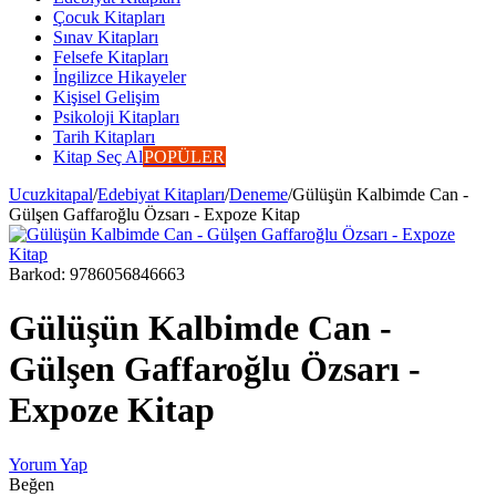
Çocuk Kitapları
Sınav Kitapları
Felsefe Kitapları
İngilizce Hikayeler
Kişisel Gelişim
Psikoloji Kitapları
Tarih Kitapları
Kitap Seç Al
POPÜLER
Ucuzkitapal
/
Edebiyat Kitapları
/
Deneme
/
Gülüşün Kalbimde Can -
Gülşen Gaffaroğlu Özsarı - Expoze Kitap
Barkod:
9786056846663
Gülüşün Kalbimde Can -
Gülşen Gaffaroğlu Özsarı -
Expoze Kitap
Yorum Yap
Beğen