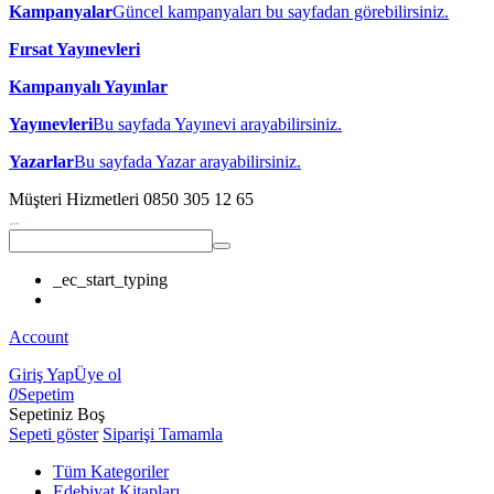
Kampanyalar
Güncel kampanyaları bu sayfadan görebilirsiniz.
Fırsat Yayınevleri
Kampanyalı Yayınlar
Yayınevleri
Bu sayfada Yayınevi arayabilirsiniz.
Yazarlar
Bu sayfada Yazar arayabilirsiniz.
Müşteri Hizmetleri
0850 305 12 65
_ec_start_typing
Account
Giriş Yap
Üye ol
0
Sepetim
Sepetiniz Boş
Sepeti göster
Siparişi Tamamla
Tüm Kategoriler
Edebiyat Kitapları