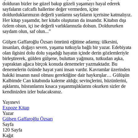
dolduran bizler ise güzel bakıp güzeli yaşamayı hayal ederek
sayfaların cafcaflı hallerine değer vermeden, içine
doldurduklarımızın değerli yanlarını sayfaların içerisine katmalıyız.
Her kitap yaşamdır, her kitabı oluşturan da insandır. Kitabın dışı
özlem olsun, içi ise değerli varlıklarınızla dolsun. Doldururken
saydam olun, saf olun...”
Gülşen Gaffaroğlu Özsarı ömrünü eğitime adamış; ülkesini,
insanları, doğayı seven, yaşama tutkuyla bağlı bir yazar. Edebiyata
olan ilgisini dolu dolu yaşadığı hayatın içinde derin gözlemleriyle
birleştirerek, gülden gülşene, buluttan yağmura, tutkudan aşka,
yapraktan ağaca birçok konuda denemeler yazmaktadır. Bu
denemelerin özünde hayat yani insan vardır. Kavramlar üzerinden
hakiki insanın nasıl olması gerektiğine dair haykırışlar… Gülüşün
Kalbimde Can kitabında kaleme aldığı; sevinçlerini, hüzünlerini,
aşklarını, hüsranlarını kısaca yaşanmışlıklarını okurken sizler de
kendinizden izler bulacaksınız.
Yayınevi
Expoze Kitap
Yazar
Gülşen Gaffaroğlu Özsarı
Sayfa
120
Sayfa
Kağıt