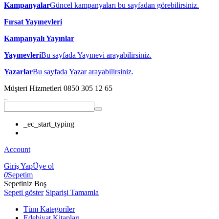
Kampanyalar
Güncel kampanyaları bu sayfadan görebilirsiniz.
Fırsat Yayınevleri
Kampanyalı Yayınlar
Yayınevleri
Bu sayfada Yayınevi arayabilirsiniz.
Yazarlar
Bu sayfada Yazar arayabilirsiniz.
Müşteri Hizmetleri
0850 305 12 65
_ec_start_typing
Account
Giriş Yap
Üye ol
0
Sepetim
Sepetiniz Boş
Sepeti göster
Siparişi Tamamla
Tüm Kategoriler
Edebiyat Kitapları