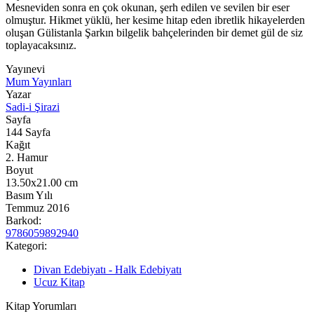
Mesneviden sonra en çok okunan, şerh edilen ve sevilen bir eser
olmuştur. Hikmet yüklü, her kesime hitap eden ibretlik hikayelerden
oluşan Gülistanla Şarkın bilgelik bahçelerinden bir demet gül de siz
toplayacaksınız.
Yayınevi
Mum Yayınları
Yazar
Sadi-i Şirazi
Sayfa
144
Sayfa
Kağıt
2. Hamur
Boyut
13.50x21.00
cm
Basım Yılı
Temmuz 2016
Barkod:
9786059892940
Kategori:
Divan Edebiyatı - Halk Edebiyatı
Ucuz Kitap
Kitap Yorumları