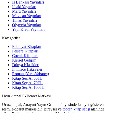
İş Bankası Yayınları
İthaki Yayınları
Martı Yayınları
Maviçatı Yayınları
Timaş Yayınları
Olympia Yayınları
Yapı Kredi Yayınları
Kategoriler
Edebiyat Kitapları
Felsefe Kitapları
Çocuk Kitapları
Kişisel Gelişim
Dünya Klasikleri
İngilizce Hikayeler
Roman (Yerli-Yabancı)
Kitap Seç Al 50TL
Kitap Seç Al 70TL
Kitap Seç Al 100TL
Ucuzkitapal E-Ticaret Markası
Ucuzkitapal, Anayurt Yayın Grubu bünyesinde faaliyet gösteren
resmi e-ticaret markasıdır. Bireysel ve
toptan kitap satışı
alanında