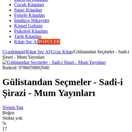
Çocuk Kitapları
Sınav Kitapları
Felsefe Kitapları
İngilizce Hikayeler
Kişisel Gelişim
Psikoloji Kitapları
Tarih Kitapları
Kitap Seç Al
POPÜLER
Ucuzkitapal
/
Kitap Seç Al
/
Ucuz Kitap
/
Gülistandan Seçmeler - Sadi-i
Şirazi - Mum Yayınları
Barkod:
9786059892940
Gülistandan Seçmeler - Sadi-i
Şirazi - Mum Yayınları
Yorum Yap
Beğen
Stokta yok
%
17