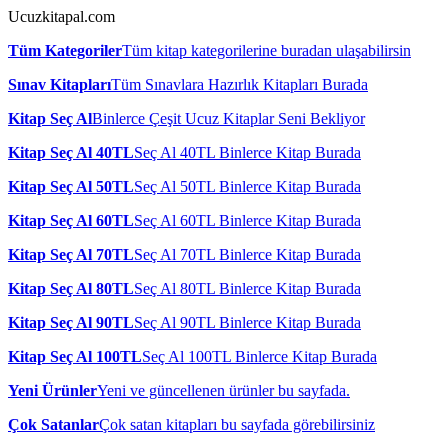
Ucuzkitapal.com
Tüm Kategoriler
Tüm kitap kategorilerine buradan ulaşabilirsin
Sınav Kitapları
Tüm Sınavlara Hazırlık Kitapları Burada
Kitap Seç Al
Binlerce Çeşit Ucuz Kitaplar Seni Bekliyor
Kitap Seç Al 40TL
Seç Al 40TL Binlerce Kitap Burada
Kitap Seç Al 50TL
Seç Al 50TL Binlerce Kitap Burada
Kitap Seç Al 60TL
Seç Al 60TL Binlerce Kitap Burada
Kitap Seç Al 70TL
Seç Al 70TL Binlerce Kitap Burada
Kitap Seç Al 80TL
Seç Al 80TL Binlerce Kitap Burada
Kitap Seç Al 90TL
Seç Al 90TL Binlerce Kitap Burada
Kitap Seç Al 100TL
Seç Al 100TL Binlerce Kitap Burada
Yeni Ürünler
Yeni ve güncellenen ürünler bu sayfada.
Çok Satanlar
Çok satan kitapları bu sayfada görebilirsiniz