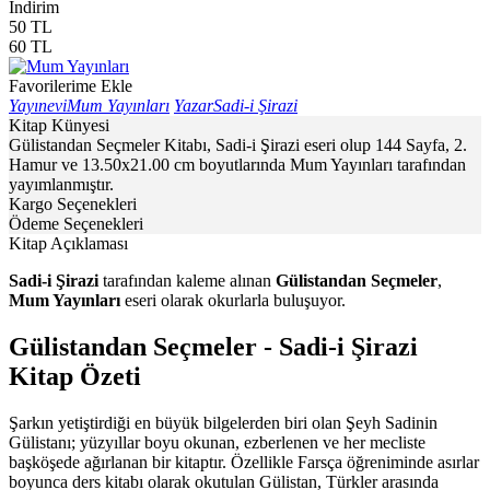
İndirim
50
TL
60
TL
Favorilerime Ekle
Yayınevi
Mum Yayınları
Yazar
Sadi-i Şirazi
Kitap Künyesi
Gülistandan Seçmeler Kitabı, Sadi-i Şirazi eseri olup 144 Sayfa, 2.
Hamur ve 13.50x21.00 cm boyutlarında Mum Yayınları tarafından
yayımlanmıştır.
Kargo Seçenekleri
Ödeme Seçenekleri
Kitap Açıklaması
Sadi-i Şirazi
tarafından kaleme alınan
Gülistandan Seçmeler
,
Mum Yayınları
eseri olarak okurlarla buluşuyor.
Gülistandan Seçmeler - Sadi-i Şirazi
Kitap Özeti
Şarkın yetiştirdiği en büyük bilgelerden biri olan Şeyh Sadinin
Gülistanı; yüzyıllar boyu okunan, ezberlenen ve her mecliste
başköşede ağırlanan bir kitaptır. Özellikle Farsça öğreniminde asırlar
boyunca ders kitabı olarak okutulan Gülistan, Türkler arasında