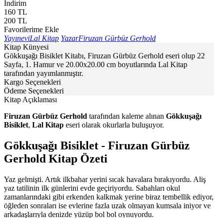
İndirim
160
TL
200
TL
Favorilerime Ekle
Yayınevi
Lal Kitap
Yazar
Firuzan Gürbüz Gerhold
Kitap Künyesi
Gökkuşağı Bisiklet Kitabı, Firuzan Gürbüz Gerhold eseri olup 22
Sayfa, 1. Hamur ve 20.00x20.00 cm boyutlarında Lal Kitap
tarafından yayımlanmıştır.
Kargo Seçenekleri
Ödeme Seçenekleri
Kitap Açıklaması
Firuzan Gürbüz Gerhold
tarafından kaleme alınan
Gökkuşağı
Bisiklet
,
Lal Kitap
eseri olarak okurlarla buluşuyor.
Gökkuşağı Bisiklet - Firuzan Gürbüz
Gerhold Kitap Özeti
Yaz gelmişti. Artık ilkbahar yerini sıcak havalara bırakıyordu. Aliş
yaz tatilinin ilk günlerini evde geçiriyordu. Sabahları okul
zamanlarındaki gibi erkenden kalkmak yerine biraz tembellik ediyor,
öğleden sonraları ise evlerine fazla uzak olmayan kumsala iniyor ve
arkadaşlarıyla denizde yüzüp bol bol oynuyordu.