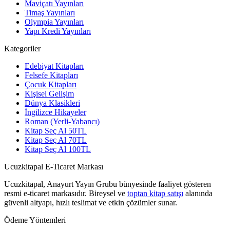
Maviçatı Yayınları
Timaş Yayınları
Olympia Yayınları
Yapı Kredi Yayınları
Kategoriler
Edebiyat Kitapları
Felsefe Kitapları
Çocuk Kitapları
Kişisel Gelişim
Dünya Klasikleri
İngilizce Hikayeler
Roman (Yerli-Yabancı)
Kitap Seç Al 50TL
Kitap Seç Al 70TL
Kitap Seç Al 100TL
Ucuzkitapal E-Ticaret Markası
Ucuzkitapal, Anayurt Yayın Grubu bünyesinde faaliyet gösteren
resmi e-ticaret markasıdır. Bireysel ve
toptan kitap satışı
alanında
güvenli altyapı, hızlı teslimat ve etkin çözümler sunar.
Ödeme Yöntemleri