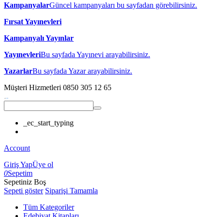
Kampanyalar
Güncel kampanyaları bu sayfadan görebilirsiniz.
Fırsat Yayınevleri
Kampanyalı Yayınlar
Yayınevleri
Bu sayfada Yayınevi arayabilirsiniz.
Yazarlar
Bu sayfada Yazar arayabilirsiniz.
Müşteri Hizmetleri
0850 305 12 65
_ec_start_typing
Account
Giriş Yap
Üye ol
0
Sepetim
Sepetiniz Boş
Sepeti göster
Siparişi Tamamla
Tüm Kategoriler
Edebiyat Kitapları