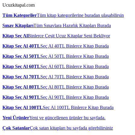
Ucuzkitapal.com
Tüm Kategoriler
Tüm kitap kategorilerine buradan ulaşabilirsin
Sınav Kitapları
Tüm Sınavlara Hazırlık Kitapları Burada
Kitap Seç Al
Binlerce Çeşit Ucuz Kitaplar Seni Bekliyor
Kitap Seç Al 40TL
Seç Al 40TL Binlerce Kitap Burada
Kitap Seç Al 50TL
Seç Al 50TL Binlerce Kitap Burada
Kitap Seç Al 60TL
Seç Al 60TL Binlerce Kitap Burada
Kitap Seç Al 70TL
Seç Al 70TL Binlerce Kitap Burada
Kitap Seç Al 80TL
Seç Al 80TL Binlerce Kitap Burada
Kitap Seç Al 90TL
Seç Al 90TL Binlerce Kitap Burada
Kitap Seç Al 100TL
Seç Al 100TL Binlerce Kitap Burada
Yeni Ürünler
Yeni ve güncellenen ürünler bu sayfada.
Çok Satanlar
Çok satan kitapları bu sayfada görebilirsiniz