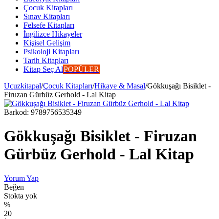
Çocuk Kitapları
Sınav Kitapları
Felsefe Kitapları
İngilizce Hikayeler
Kişisel Gelişim
Psikoloji Kitapları
Tarih Kitapları
Kitap Seç Al
POPÜLER
Ucuzkitapal
/
Çocuk Kitapları
/
Hikaye & Masal
/
Gökkuşağı Bisiklet -
Firuzan Gürbüz Gerhold - Lal Kitap
Barkod:
9789756535349
Gökkuşağı Bisiklet - Firuzan
Gürbüz Gerhold - Lal Kitap
Yorum Yap
Beğen
Stokta yok
%
20