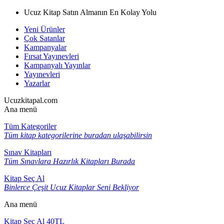
Ucuz Kitap Satın Almanın En Kolay Yolu
Yeni Ürünler
Çok Satanlar
Kampanyalar
Fırsat Yayınevleri
Kampanyalı Yayınlar
Yayınevleri
Yazarlar
Ucuzkitapal.com
Ana menü
Tüm Kategoriler
Tüm kitap kategorilerine buradan ulaşabilirsin
Sınav Kitapları
Tüm Sınavlara Hazırlık Kitapları Burada
Kitap Seç Al
Binlerce Çeşit Ucuz Kitaplar Seni Bekliyor
Ana menü
Kitap Seç Al 40TL