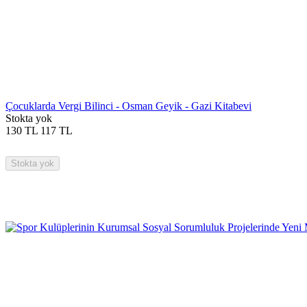
Çocuklarda Vergi Bilinci - Osman Geyik - Gazi Kitabevi
Stokta yok
130
TL
117
TL
Stokta yok