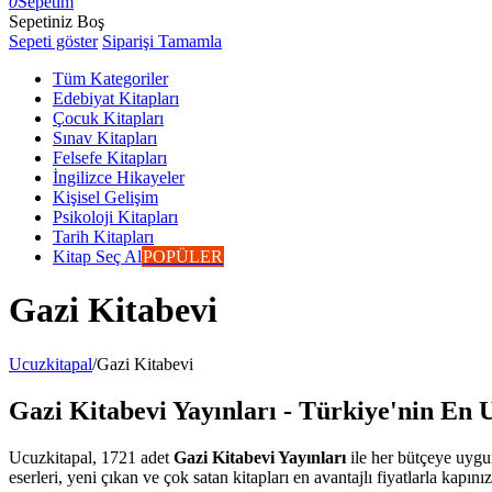
0
Sepetim
Sepetiniz Boş
Sepeti göster
Siparişi Tamamla
Tüm Kategoriler
Edebiyat Kitapları
Çocuk Kitapları
Sınav Kitapları
Felsefe Kitapları
İngilizce Hikayeler
Kişisel Gelişim
Psikoloji Kitapları
Tarih Kitapları
Kitap Seç Al
POPÜLER
Gazi Kitabevi
Ucuzkitapal
/
Gazi Kitabevi
Gazi Kitabevi Yayınları - Türkiye'nin En U
Ucuzkitapal, 1721 adet
Gazi Kitabevi Yayınları
ile her bütçeye uygun
eserleri, yeni çıkan ve çok satan kitapları en avantajlı fiyatlarla kapınız