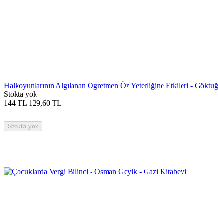
Halkoyunlarının Algılanan Ögretmen Öz Yeterliğine Etkileri - Göktu
Stokta yok
144
TL
129,60
TL
Stokta yok