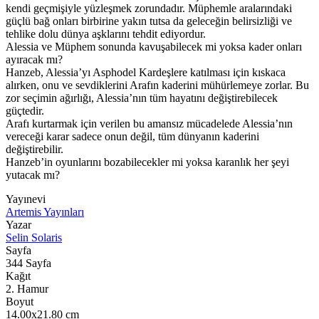
kendi geçmişiyle yüzleşmek zorundadır. Müphemle aralarındaki
güçlü bağ onları birbirine yakın tutsa da geleceğin belirsizliği ve
tehlike dolu dünya aşklarını tehdit ediyordur.
Alessia ve Müphem sonunda kavuşabilecek mi yoksa kader onları
ayıracak mı?
Hanzeb, Alessia’yı Asphodel Kardeşlere katılması için kıskaca
alırken, onu ve sevdiklerini Arafın kaderini mühürlemeye zorlar. Bu
zor seçimin ağırlığı, Alessia’nın tüm hayatını değiştirebilecek
güçtedir.
Arafı kurtarmak için verilen bu amansız mücadelede Alessia’nın
vereceği karar sadece onun değil, tüm dünyanın kaderini
değiştirebilir.
Hanzeb’in oyunlarını bozabilecekler mi yoksa karanlık her şeyi
yutacak mı?
Yayınevi
Artemis Yayınları
Yazar
Selin Solaris
Sayfa
344
Sayfa
Kağıt
2. Hamur
Boyut
14.00x21.80
cm