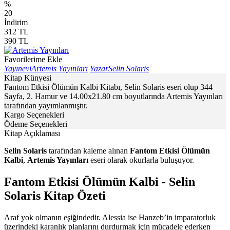
%
20
İndirim
312
TL
390
TL
Favorilerime Ekle
Yayınevi
Artemis Yayınları
Yazar
Selin Solaris
Kitap Künyesi
Fantom Etkisi Ölümün Kalbi Kitabı, Selin Solaris eseri olup 344
Sayfa, 2. Hamur ve 14.00x21.80 cm boyutlarında Artemis Yayınları
tarafından yayımlanmıştır.
Kargo Seçenekleri
Ödeme Seçenekleri
Kitap Açıklaması
Selin Solaris
tarafından kaleme alınan
Fantom Etkisi Ölümün
Kalbi
,
Artemis Yayınları
eseri olarak okurlarla buluşuyor.
Fantom Etkisi Ölümün Kalbi - Selin
Solaris Kitap Özeti
Araf yok olmanın eşiğindedir. Alessia ise Hanzeb’in imparatorluk
üzerindeki karanlık planlarını durdurmak için mücadele ederken