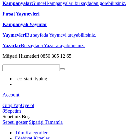
Kampanyalar
Güncel kampanyaları bu sayfadan görebilirsiniz.
Fırsat Yayınevleri
Kampanyalı Yayınlar
Yayınevleri
Bu sayfada Yayınevi arayabilirsiniz.
Yazarlar
Bu sayfada Yazar arayabilirsiniz.
Müşteri Hizmetleri
0850 305 12 65
_ec_start_typing
Account
Giriş Yap
Üye ol
0
Sepetim
Sepetiniz Boş
Sepeti göster
Siparişi Tamamla
Tüm Kategoriler
Edebiyat Kitapları