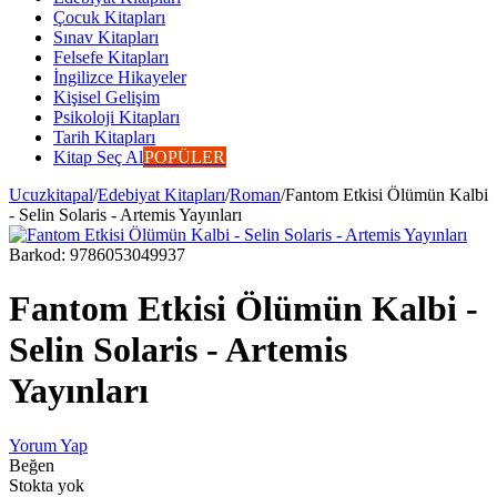
Çocuk Kitapları
Sınav Kitapları
Felsefe Kitapları
İngilizce Hikayeler
Kişisel Gelişim
Psikoloji Kitapları
Tarih Kitapları
Kitap Seç Al
POPÜLER
Ucuzkitapal
/
Edebiyat Kitapları
/
Roman
/
Fantom Etkisi Ölümün Kalbi
- Selin Solaris - Artemis Yayınları
Barkod:
9786053049937
Fantom Etkisi Ölümün Kalbi -
Selin Solaris - Artemis
Yayınları
Yorum Yap
Beğen
Stokta yok