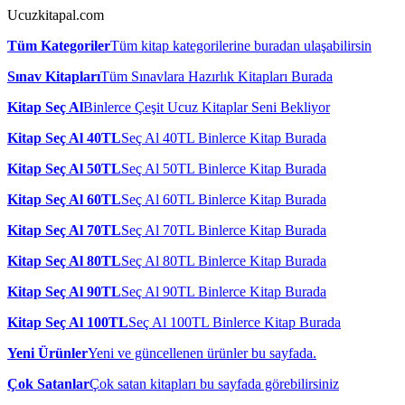
Ucuzkitapal.com
Tüm Kategoriler
Tüm kitap kategorilerine buradan ulaşabilirsin
Sınav Kitapları
Tüm Sınavlara Hazırlık Kitapları Burada
Kitap Seç Al
Binlerce Çeşit Ucuz Kitaplar Seni Bekliyor
Kitap Seç Al 40TL
Seç Al 40TL Binlerce Kitap Burada
Kitap Seç Al 50TL
Seç Al 50TL Binlerce Kitap Burada
Kitap Seç Al 60TL
Seç Al 60TL Binlerce Kitap Burada
Kitap Seç Al 70TL
Seç Al 70TL Binlerce Kitap Burada
Kitap Seç Al 80TL
Seç Al 80TL Binlerce Kitap Burada
Kitap Seç Al 90TL
Seç Al 90TL Binlerce Kitap Burada
Kitap Seç Al 100TL
Seç Al 100TL Binlerce Kitap Burada
Yeni Ürünler
Yeni ve güncellenen ürünler bu sayfada.
Çok Satanlar
Çok satan kitapları bu sayfada görebilirsiniz