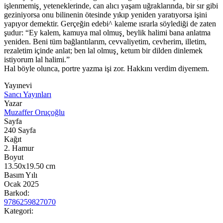
işlenmemiş¸ yeteneklerinde, can alıcı yaşam uğraklarında, bir sır gibi
geziniyorsa onu bilinenin ötesinde yıkıp yeniden yaratıyorsa işini
yapıyor demektir. Gerçeğin edebi^ kaleme ısrarla söylediği de zaten
şudur: “Ey kalem, kamuya mal olmuş¸ beylik halimi bana anlatma
yeniden. Beni tüm bağlantılarım, cevvaliyetim, cevherim, illetim,
rezaletim içinde anlat; ben lal olmuş¸ ketum bir dilden dinlemek
istiyorum lal halimi.”
Hal böyle olunca, portre yazma işi zor. Hakkını verdim diyemem.
Yayınevi
Sancı Yayınları
Yazar
Muzaffer Oruçoğlu
Sayfa
240
Sayfa
Kağıt
2. Hamur
Boyut
13.50x19.50
cm
Basım Yılı
Ocak 2025
Barkod:
9786259827070
Kategori: