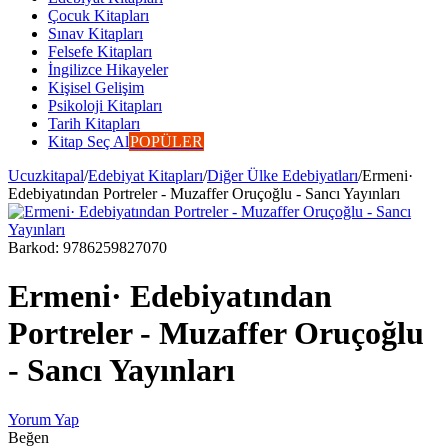
Çocuk Kitapları
Sınav Kitapları
Felsefe Kitapları
İngilizce Hikayeler
Kişisel Gelişim
Psikoloji Kitapları
Tarih Kitapları
Kitap Seç Al
POPÜLER
Ucuzkitapal
/
Edebiyat Kitapları
/
Diğer Ülke Edebiyatları
/
Ermeni·
Edebiyatından Portreler - Muzaffer Oruçoğlu - Sancı Yayınları
Barkod:
9786259827070
Ermeni· Edebiyatından
Portreler - Muzaffer Oruçoğlu
- Sancı Yayınları
Yorum Yap
Beğen