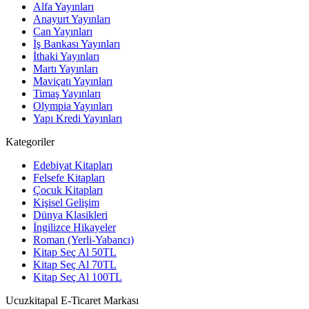
Alfa Yayınları
Anayurt Yayınları
Can Yayınları
İş Bankası Yayınları
İthaki Yayınları
Martı Yayınları
Maviçatı Yayınları
Timaş Yayınları
Olympia Yayınları
Yapı Kredi Yayınları
Kategoriler
Edebiyat Kitapları
Felsefe Kitapları
Çocuk Kitapları
Kişisel Gelişim
Dünya Klasikleri
İngilizce Hikayeler
Roman (Yerli-Yabancı)
Kitap Seç Al 50TL
Kitap Seç Al 70TL
Kitap Seç Al 100TL
Ucuzkitapal E-Ticaret Markası