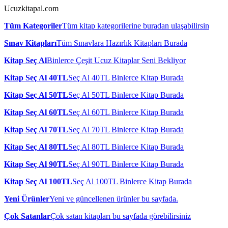
Ucuzkitapal.com
Tüm Kategoriler
Tüm kitap kategorilerine buradan ulaşabilirsin
Sınav Kitapları
Tüm Sınavlara Hazırlık Kitapları Burada
Kitap Seç Al
Binlerce Çeşit Ucuz Kitaplar Seni Bekliyor
Kitap Seç Al 40TL
Seç Al 40TL Binlerce Kitap Burada
Kitap Seç Al 50TL
Seç Al 50TL Binlerce Kitap Burada
Kitap Seç Al 60TL
Seç Al 60TL Binlerce Kitap Burada
Kitap Seç Al 70TL
Seç Al 70TL Binlerce Kitap Burada
Kitap Seç Al 80TL
Seç Al 80TL Binlerce Kitap Burada
Kitap Seç Al 90TL
Seç Al 90TL Binlerce Kitap Burada
Kitap Seç Al 100TL
Seç Al 100TL Binlerce Kitap Burada
Yeni Ürünler
Yeni ve güncellenen ürünler bu sayfada.
Çok Satanlar
Çok satan kitapları bu sayfada görebilirsiniz