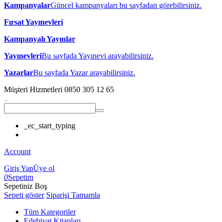
Kampanyalar
Güncel kampanyaları bu sayfadan görebilirsiniz.
Fırsat Yayınevleri
Kampanyalı Yayınlar
Yayınevleri
Bu sayfada Yayınevi arayabilirsiniz.
Yazarlar
Bu sayfada Yazar arayabilirsiniz.
Müşteri Hizmetleri
0850 305 12 65
_ec_start_typing
Account
Giriş Yap
Üye ol
0
Sepetim
Sepetiniz Boş
Sepeti göster
Siparişi Tamamla
Tüm Kategoriler
Edebiyat Kitapları