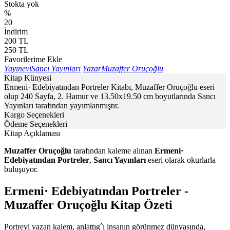
Stokta yok
%
20
İndirim
200
TL
250
TL
Favorilerime Ekle
Yayınevi
Sancı Yayınları
Yazar
Muzaffer Oruçoğlu
Kitap Künyesi
Ermeni· Edebiyatından Portreler Kitabı, Muzaffer Oruçoğlu eseri
olup 240 Sayfa, 2. Hamur ve 13.50x19.50 cm boyutlarında Sancı
Yayınları tarafından yayımlanmıştır.
Kargo Seçenekleri
Ödeme Seçenekleri
Kitap Açıklaması
Muzaffer Oruçoğlu
tarafından kaleme alınan
Ermeni·
Edebiyatından Portreler
,
Sancı Yayınları
eseri olarak okurlarla
buluşuyor.
Ermeni· Edebiyatından Portreler -
Muzaffer Oruçoğlu Kitap Özeti
Portreyi yazan kalem, anlattıgˆı insanın görünmez dünyasında,