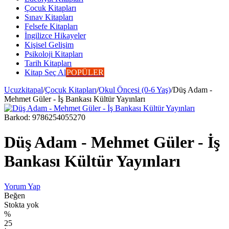
Çocuk Kitapları
Sınav Kitapları
Felsefe Kitapları
İngilizce Hikayeler
Kişisel Gelişim
Psikoloji Kitapları
Tarih Kitapları
Kitap Seç Al
POPÜLER
Ucuzkitapal
/
Çocuk Kitapları
/
Okul Öncesi (0-6 Yaş)
/
Düş Adam -
Mehmet Güler - İş Bankası Kültür Yayınları
Barkod:
9786254055270
Düş Adam - Mehmet Güler - İş
Bankası Kültür Yayınları
Yorum Yap
Beğen
Stokta yok
%
25