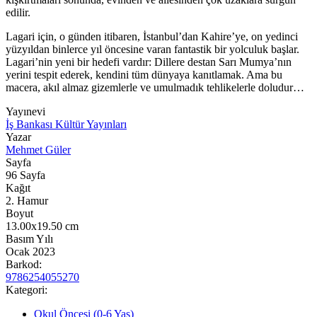
edilir.
Lagari için, o günden itibaren, İstanbul’dan Kahire’ye, on yedinci
yüzyıldan binlerce yıl öncesine varan fantastik bir yolculuk başlar.
Lagari’nin yeni bir hedefi vardır: Dillere destan Sarı Mumya’nın
yerini tespit ederek, kendini tüm dünyaya kanıtlamak. Ama bu
macera, akıl almaz gizemlerle ve umulmadık tehlikelerle doludur…
Yayınevi
İş Bankası Kültür Yayınları
Yazar
Mehmet Güler
Sayfa
96
Sayfa
Kağıt
2. Hamur
Boyut
13.00x19.50
cm
Basım Yılı
Ocak 2023
Barkod:
9786254055270
Kategori:
Okul Öncesi (0-6 Yaş)