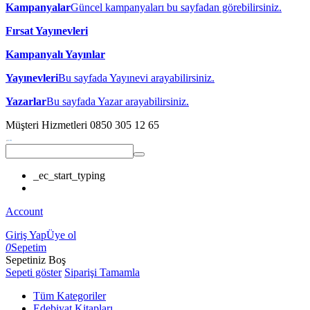
Kampanyalar
Güncel kampanyaları bu sayfadan görebilirsiniz.
Fırsat Yayınevleri
Kampanyalı Yayınlar
Yayınevleri
Bu sayfada Yayınevi arayabilirsiniz.
Yazarlar
Bu sayfada Yazar arayabilirsiniz.
Müşteri Hizmetleri
0850 305 12 65
_ec_start_typing
Account
Giriş Yap
Üye ol
0
Sepetim
Sepetiniz Boş
Sepeti göster
Siparişi Tamamla
Tüm Kategoriler
Edebiyat Kitapları