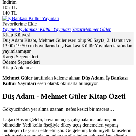
İndirim
105
TL
140
TL
Favorilerime Ekle
Yayınevi
İş Bankası Kültür Yayınları
Yazar
Mehmet Güler
Kitap Künyesi
Düş Adam Kitabı, Mehmet Güler eseri olup 96 Sayfa, 2. Hamur ve
13.00x19.50 cm boyutlarında İş Bankası Kültür Yayınları tarafından
yayımlanmıştır.
Kargo Seçenekleri
Ödeme Seçenekleri
Kitap Açıklaması
Mehmet Güler
tarafından kaleme alınan
Düş Adam
,
İş Bankası
Kültür Yayınları
eseri olarak okurlarla buluşuyor.
Düş Adam - Mehmet Güler Kitap Özeti
Gökyüzünden yer altına uzanan, nefes kesici bir macera…
Lagari Hasan Çelebi, hayatını uçuş çalışmalarına adamış bir
bilimcidir. Yedi kollu fişeğiyle dikey uçuş denemeleri yapmış,
muhteşem başarılar elde etmiştir. Gelgelelim, kötü niyetli kimselerin
kışkırtmaları sonunda, evinden ve ailesinden çok uzaklara sürgün