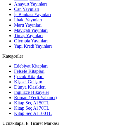
Anayurt Yayınları
Can Yayınları
İş Bankası Yayınları
İthaki Yayınları
Martı Yayınları
Maviçatı Yayınları
Timaş Yayınları
Olympia Yayınları
Yapı Kredi Yayınları
Kategoriler
Edebiyat Kitapları
Felsefe Kitapları
Çocuk Kitapları
Kişisel Gelişim
Dünya Klasikleri
İngilizce Hikayeler
Roman (Yerli-Yabancı)
Kitap Seç Al 50TL
Kitap Seç Al 70TL
Kitap Seç Al 100TL
Ucuzkitapal E-Ticaret Markası