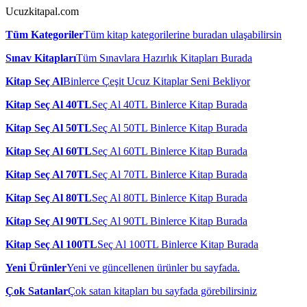
Ucuzkitapal.com
Tüm Kategoriler
Tüm kitap kategorilerine buradan ulaşabilirsin
Sınav Kitapları
Tüm Sınavlara Hazırlık Kitapları Burada
Kitap Seç Al
Binlerce Çeşit Ucuz Kitaplar Seni Bekliyor
Kitap Seç Al 40TL
Seç Al 40TL Binlerce Kitap Burada
Kitap Seç Al 50TL
Seç Al 50TL Binlerce Kitap Burada
Kitap Seç Al 60TL
Seç Al 60TL Binlerce Kitap Burada
Kitap Seç Al 70TL
Seç Al 70TL Binlerce Kitap Burada
Kitap Seç Al 80TL
Seç Al 80TL Binlerce Kitap Burada
Kitap Seç Al 90TL
Seç Al 90TL Binlerce Kitap Burada
Kitap Seç Al 100TL
Seç Al 100TL Binlerce Kitap Burada
Yeni Ürünler
Yeni ve güncellenen ürünler bu sayfada.
Çok Satanlar
Çok satan kitapları bu sayfada görebilirsiniz