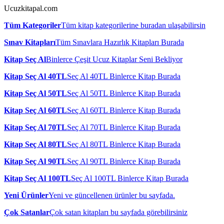
Ucuzkitapal.com
Tüm Kategoriler
Tüm kitap kategorilerine buradan ulaşabilirsin
Sınav Kitapları
Tüm Sınavlara Hazırlık Kitapları Burada
Kitap Seç Al
Binlerce Çeşit Ucuz Kitaplar Seni Bekliyor
Kitap Seç Al 40TL
Seç Al 40TL Binlerce Kitap Burada
Kitap Seç Al 50TL
Seç Al 50TL Binlerce Kitap Burada
Kitap Seç Al 60TL
Seç Al 60TL Binlerce Kitap Burada
Kitap Seç Al 70TL
Seç Al 70TL Binlerce Kitap Burada
Kitap Seç Al 80TL
Seç Al 80TL Binlerce Kitap Burada
Kitap Seç Al 90TL
Seç Al 90TL Binlerce Kitap Burada
Kitap Seç Al 100TL
Seç Al 100TL Binlerce Kitap Burada
Yeni Ürünler
Yeni ve güncellenen ürünler bu sayfada.
Çok Satanlar
Çok satan kitapları bu sayfada görebilirsiniz