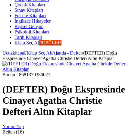
Çocuk Kitapları
Sınav Kitapları
Felsefe Kitapları
İngilizce Hikayeler
Kişisel Gelişim
Psikoloji Kitapları
Tarih Kitapları
Kitap Seç Al
POPÜLER
Ucuzkitapal
/
Kitap Seç Al
/
Ajanda - Defter
/
(DEFTER) Doğu
Ekspresinde Cinayet Agatha Christie Defteri Altın Kitaplar
Barkod:
8681379380027
(DEFTER) Doğu Ekspresinde
Cinayet Agatha Christie
Defteri Altın Kitaplar
Yorum Yap
Beğen (16)