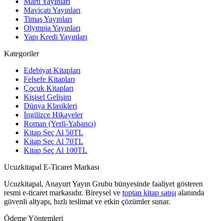
Martı Yayınları
Maviçatı Yayınları
Timaş Yayınları
Olympia Yayınları
Yapı Kredi Yayınları
Kategoriler
Edebiyat Kitapları
Felsefe Kitapları
Çocuk Kitapları
Kişisel Gelişim
Dünya Klasikleri
İngilizce Hikayeler
Roman (Yerli-Yabancı)
Kitap Seç Al 50TL
Kitap Seç Al 70TL
Kitap Seç Al 100TL
Ucuzkitapal E-Ticaret Markası
Ucuzkitapal, Anayurt Yayın Grubu bünyesinde faaliyet gösteren
resmi e-ticaret markasıdır. Bireysel ve
toptan kitap satışı
alanında
güvenli altyapı, hızlı teslimat ve etkin çözümler sunar.
Ödeme Yöntemleri