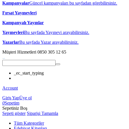
Kampanyalar
Güncel kampanyaları bu sayfadan görebilirsiniz.
Fırsat Yayınevleri
Kampanyalı Yayınlar
Yayınevleri
Bu sayfada Yayınevi arayabilirsiniz.
Yazarlar
Bu sayfada Yazar arayabilirsiniz.
Müşteri Hizmetleri
0850 305 12 65
_ec_start_typing
Account
Giriş Yap
Üye ol
0
Sepetim
Sepetiniz Boş
Sepeti göster
Siparişi Tamamla
Tüm Kategoriler
Edebiyat Kitapları