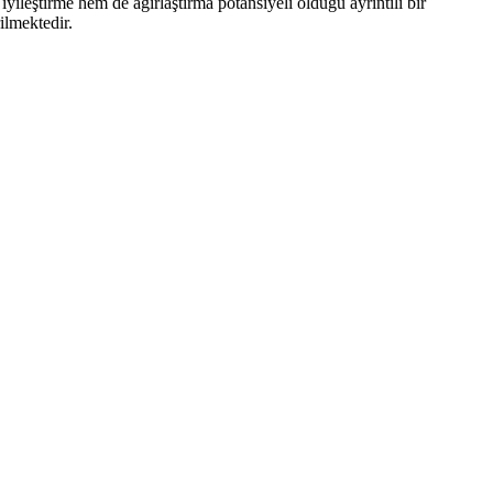
leştirme hem de ağırlaştırma potansiyeli olduğu ayrıntılı bir
ilmektedir.