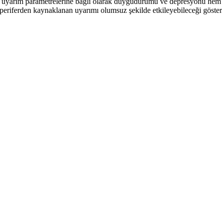
uyarım parametrelerine bağlı olarak duygudurumu ve depresyonu hem iyi
riferden kaynaklanan uyarımı olumsuz şekilde etkileyebileceği göster