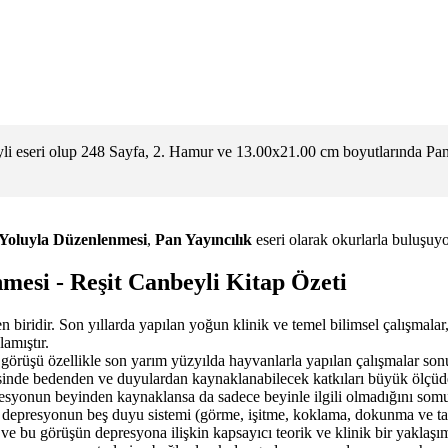
eseri olup 248 Sayfa, 2. Hamur ve 13.00x21.00 cm boyutlarında Pan Y
oluyla Düzenlenmesi
,
Pan Yayıncılık
eseri olarak okurlarla buluşuyo
esi - Reşit Canbeyli Kitap Özeti
n biridir. Son yıllarda yapılan yoğun klinik ve temel bilimsel çalışmalar
amıştır.
 görüşü özellikle son yarım yüzyılda hayvanlarla yapılan çalışmalar so
avisinde bedenden ve duyulardan kaynaklanabilecek katkıları büyük ölçü
resyonun beyinden kaynaklansa da sadece beyinle ilgili olmadığını som
 depresyonun beş duyu sistemi (görme, işitme, koklama, dokunma ve tatm
 ve bu görüşün depresyona ilişkin kapsayıcı teorik ve klinik bir yaklaş