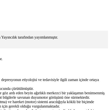
ayıncılık tarafından yayımlanmıştır.
r.
, depresyonun etiyolojisi ve tedavisiyle ilgili zaman içinde ortaya
nucunda çürütülmüştür.
de göz ardı eden beyin ağırlıklı merkezci bir yaklaşımın benimsenmiş
ut bilgilerle savunan duyumotor görüşünü öne sürmektedir.
a) ve hareket (motor) sistemi aracılığıyla köklü bir biçimde
ım için gerekli olduğu vurgulanmaktadır.