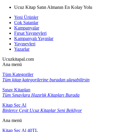
Ucuz Kitap Satın Almanın En Kolay Yolu
Yeni Ürünler
Çok Satanlar
Kampanyalar
Fırsat Yayınevleri
Kampanyalı Yayınlar
Yayınevleri
Yazarlar
Ucuzkitapal.com
Ana menü
Tüm Kategoriler
Tüm kitap kategorilerine buradan ulaşabilirsin
Sınav Kitapları
Tüm Sınavlara Hazırlık Kitapları Burada
Kitap Seç Al
Binlerce Çeşit Ucuz Kitaplar Seni Bekliyor
Ana menü
Kitap Seç Al 40TL