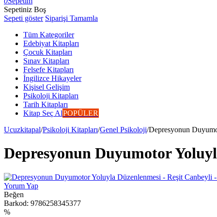
0
Sepetim
Sepetiniz Boş
Sepeti göster
Siparişi Tamamla
Tüm Kategoriler
Edebiyat Kitapları
Çocuk Kitapları
Sınav Kitapları
Felsefe Kitapları
İngilizce Hikayeler
Kişisel Gelişim
Psikoloji Kitapları
Tarih Kitapları
Kitap Seç Al
POPÜLER
Ucuzkitapal
/
Psikoloji Kitapları
/
Genel Psikoloji
/
Depresyonun Duyumoto
Depresyonun Duyumotor Yoluyla 
Yorum Yap
Beğen
Barkod:
9786258345377
%