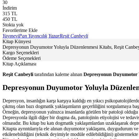
30
İndirim
315
TL
450
TL
Stokta yok
Favorilerime Ekle
Yayınevi
Pan Yayıncılık
Yazar
Reşit Canbeyli
Kitap Künyesi
Depresyonun Duyumotor Yoluyla Düzenlenmesi Kitabı, Reşit Canbeyli 
Kargo Seçenekleri
Ödeme Seçenekleri
Kitap Açıklaması
Reşit Canbeyli
tarafından kaleme alınan
Depresyonun Duyumotor Y
Depresyonun Duyumotor Yoluyla Düzenlenm
Depresyon, insanlığın karşı karşıya kaldığı en yıkıcı psikopatolojilerde
çıkmış olan bazı dogmatik yaklaşımların geçerliliğini sorgulamaya başl
Örneğin, depresyonun yalnızca insanlarda görülen bir patoloji olduğu
Depresyonla ilgili diğer bir dogma da, patolojinin etiyolojisi ve ted
olmasıdır. Bu kitap bu katı dogmatik yaklaşımlardan uzaklaşarak dep
Kitapta ayrıntılarıyla ele alınan duyumotor yaklaşımı, duygudurum ve
etkilenebildiğini (teknik deyimiyle modüle edilebildiğini) göstermekte