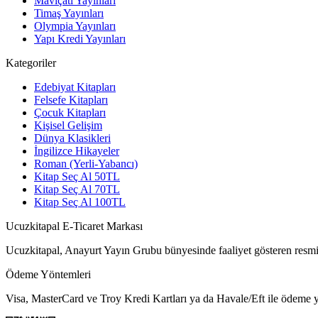
Maviçatı Yayınları
Timaş Yayınları
Olympia Yayınları
Yapı Kredi Yayınları
Kategoriler
Edebiyat Kitapları
Felsefe Kitapları
Çocuk Kitapları
Kişisel Gelişim
Dünya Klasikleri
İngilizce Hikayeler
Roman (Yerli-Yabancı)
Kitap Seç Al 50TL
Kitap Seç Al 70TL
Kitap Seç Al 100TL
Ucuzkitapal E-Ticaret Markası
Ucuzkitapal, Anayurt Yayın Grubu bünyesinde faaliyet gösteren resmi 
Ödeme Yöntemleri
Visa, MasterCard ve Troy Kredi Kartları ya da Havale/Eft ile ödeme ya