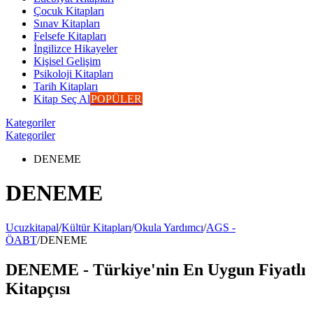
Çocuk Kitapları
Sınav Kitapları
Felsefe Kitapları
İngilizce Hikayeler
Kişisel Gelişim
Psikoloji Kitapları
Tarih Kitapları
Kitap Seç Al
POPÜLER
Kategoriler
Kategoriler
DENEME
DENEME
Ucuzkitapal
/
Kültür Kitapları
/
Okula Yardımcı
/
AGS -
ÖABT
/
DENEME
DENEME - Türkiye'nin En Uygun Fiyatlı
Kitapçısı