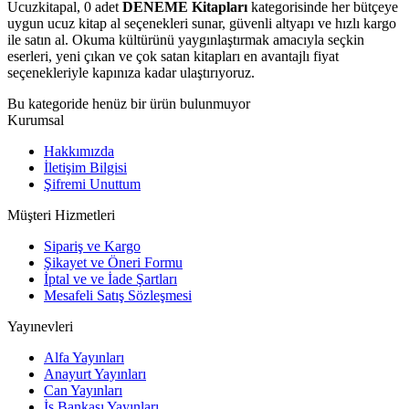
Ucuzkitapal, 0 adet
DENEME Kitapları
kategorisinde her bütçeye
uygun ucuz kitap al seçenekleri sunar, güvenli altyapı ve hızlı kargo
ile satın al. Okuma kültürünü yaygınlaştırmak amacıyla seçkin
eserleri, yeni çıkan ve çok satan kitapları en avantajlı fiyat
seçenekleriyle kapınıza kadar ulaştırıyoruz.
Bu kategoride henüz bir ürün bulunmuyor
Kurumsal
Hakkımızda
İletişim Bilgisi
Şifremi Unuttum
Müşteri Hizmetleri
Sipariş ve Kargo
Şikayet ve Öneri Formu
İptal ve ve İade Şartları
Mesafeli Satış Sözleşmesi
Yayınevleri
Alfa Yayınları
Anayurt Yayınları
Can Yayınları
İş Bankası Yayınları