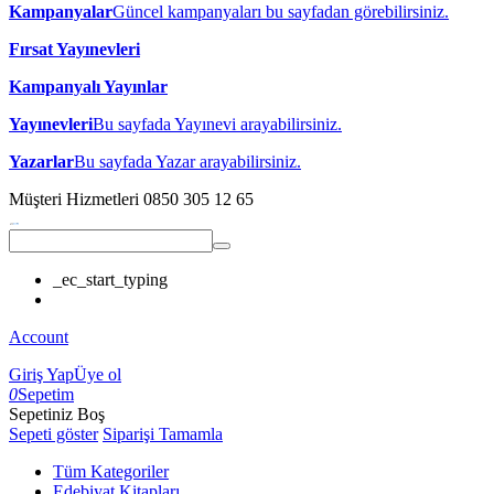
Kampanyalar
Güncel kampanyaları bu sayfadan görebilirsiniz.
Fırsat Yayınevleri
Kampanyalı Yayınlar
Yayınevleri
Bu sayfada Yayınevi arayabilirsiniz.
Yazarlar
Bu sayfada Yazar arayabilirsiniz.
Müşteri Hizmetleri
0850 305 12 65
_ec_start_typing
Account
Giriş Yap
Üye ol
0
Sepetim
Sepetiniz Boş
Sepeti göster
Siparişi Tamamla
Tüm Kategoriler
Edebiyat Kitapları