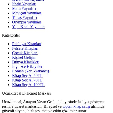
İthaki Yayınları
Martı Yayınları
Maviçatı Yayınları
Timaş Yayınları
Olympia Yayınları
Yapı Kredi Yayınları
Kategoriler
Edebiyat Kitapları
Felsefe Kitapları
Çocuk Kitapları
Kişisel Gelişim
Dünya Klasikleri
İngilizce Hikayeler
Roman (Yerli-Yabancı)
Kitap Seç Al 50TL
Kitap Seç Al 70TL
Kitap Seç Al 100TL
Ucuzkitapal E-Ticaret Markası
Ucuzkitapal, Anayurt Yayın Grubu bünyesinde faaliyet gösteren
resmi e-ticaret markasıdır. Bireysel ve
toptan kitap satışı
alanında
güvenli altyapı, hızlı teslimat ve etkin çözümler sunar.