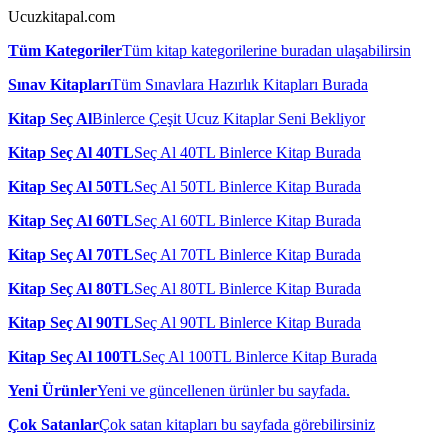
Ucuzkitapal.com
Tüm Kategoriler
Tüm kitap kategorilerine buradan ulaşabilirsin
Sınav Kitapları
Tüm Sınavlara Hazırlık Kitapları Burada
Kitap Seç Al
Binlerce Çeşit Ucuz Kitaplar Seni Bekliyor
Kitap Seç Al 40TL
Seç Al 40TL Binlerce Kitap Burada
Kitap Seç Al 50TL
Seç Al 50TL Binlerce Kitap Burada
Kitap Seç Al 60TL
Seç Al 60TL Binlerce Kitap Burada
Kitap Seç Al 70TL
Seç Al 70TL Binlerce Kitap Burada
Kitap Seç Al 80TL
Seç Al 80TL Binlerce Kitap Burada
Kitap Seç Al 90TL
Seç Al 90TL Binlerce Kitap Burada
Kitap Seç Al 100TL
Seç Al 100TL Binlerce Kitap Burada
Yeni Ürünler
Yeni ve güncellenen ürünler bu sayfada.
Çok Satanlar
Çok satan kitapları bu sayfada görebilirsiniz