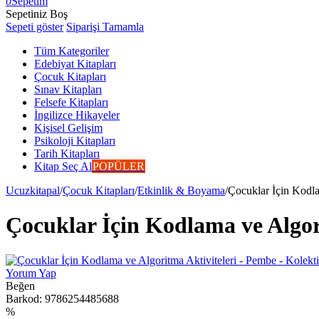
0
Sepetim
Sepetiniz Boş
Sepeti göster
Siparişi Tamamla
Tüm Kategoriler
Edebiyat Kitapları
Çocuk Kitapları
Sınav Kitapları
Felsefe Kitapları
İngilizce Hikayeler
Kişisel Gelişim
Psikoloji Kitapları
Tarih Kitapları
Kitap Seç Al
POPÜLER
Ucuzkitapal
/
Çocuk Kitapları
/
Etkinlik & Boyama
/
Çocuklar İçin Kodla
Çocuklar İçin Kodlama ve Algori
Yorum Yap
Beğen
Barkod:
9786254485688
%