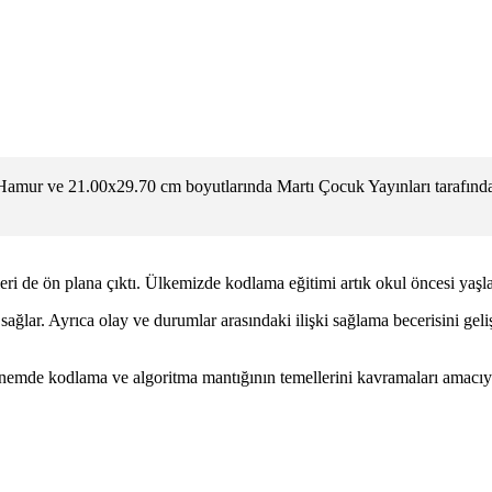
 Hamur ve 21.00x29.70 cm boyutlarında Martı Çocuk Yayınları tarafında
leri de ön plana çıktı. Ülkemizde kodlama eğitimi artık okul öncesi yaşl
ağlar. Ayrıca olay ve durumlar arasındaki ilişki sağlama becerisini gel
nemde kodlama ve algoritma mantığının temellerini kavramaları amacıyla