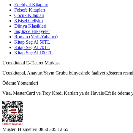
Edebiyat Kitapları
Felsefe Kitapları
Çocuk Kitapları
Kişisel Gelişim
Dünya Klasikleri
İngilizce Hikayeler
Roman (Yerli-Yabancı)
Kitap Seç Al 50TL
Kitap Seç Al 70TL
Kitap Seç Al 100TL
Ucuzkitapal E-Ticaret Markası
Ucuzkitapal, Anayurt Yayın Grubu bünyesinde faaliyet gösteren resmi 
Ödeme Yöntemleri
Visa, MasterCard ve Troy Kredi Kartları ya da Havale/Eft ile ödeme ya
Müşteri Hizmetleri
0850 305 12 65