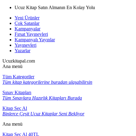
Ucuz Kitap Satın Almanın En Kolay Yolu
Yeni Ürünler
Çok Satanlar
Kampanyalar
Fırsat Yayınevleri
Kampanyalı Yayınlar
Yayınevleri
Yazarlar
Ucuzkitapal.com
Ana menü
Tüm Kategoriler
Tüm kitap kategorilerine buradan ulaşabilirsin
Sınav Kitapları
Tüm Sınavlara Hazırlık Kitapları Burada
Kitap Seç Al
Binlerce Çeşit Ucuz Kitaplar Seni Bekliyor
Ana menü
Kitap Seç Al 40TL