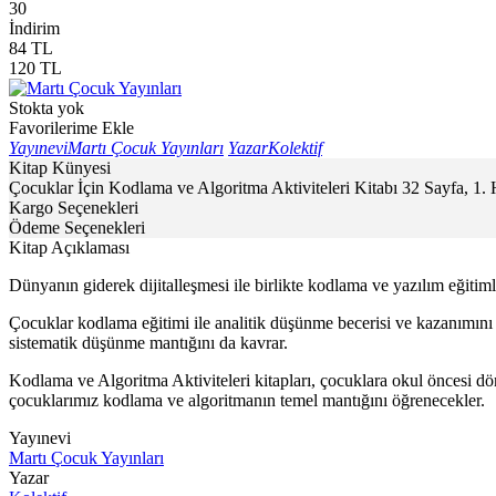
30
İndirim
84
TL
120
TL
Stokta yok
Favorilerime Ekle
Yayınevi
Martı Çocuk Yayınları
Yazar
Kolektif
Kitap Künyesi
Çocuklar İçin Kodlama ve Algoritma Aktiviteleri Kitabı 32 Sayfa, 1.
Kargo Seçenekleri
Ödeme Seçenekleri
Kitap Açıklaması
Dünyanın giderek dijitalleşmesi ile birlikte kodlama ve yazılım eğitim
Çocuklar kodlama eğitimi ile analitik düşünme becerisi ve kazanımını s
sistematik düşünme mantığını da kavrar.
Kodlama ve Algoritma Aktiviteleri kitapları, çocuklara okul öncesi dö
çocuklarımız kodlama ve algoritmanın temel mantığını öğrenecekler.
Yayınevi
Martı Çocuk Yayınları
Yazar