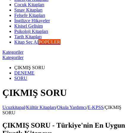
Çocuk Kitapları
Sınav Kitapları
Felsefe Kitapları
İngilizce Hikayeler
Kişisel Gelişim
Psikoloji Kitapları
Tarih Kitapları
Kitap Seç Al
POPÜLER
Kategoriler
Kategoriler
ÇIKMIŞ SORU
DENEME
SORU
ÇIKMIŞ SORU
Ucuzkitapal
/
Kültür Kitapları
/
Okula Yardımcı
/
E-KPSS
/
ÇIKMIŞ
SORU
ÇIKMIŞ SORU - Türkiye'nin En Uygun