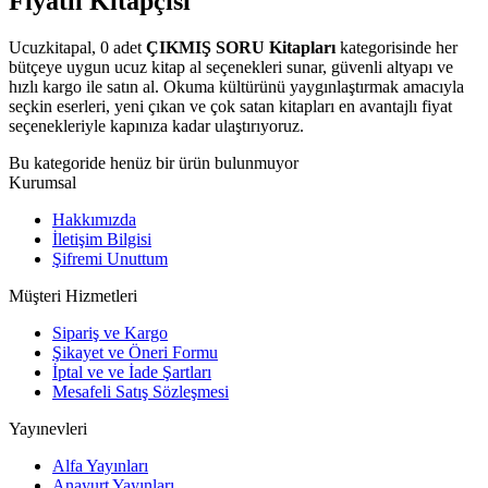
Fiyatlı Kitapçısı
Ucuzkitapal, 0 adet
ÇIKMIŞ SORU Kitapları
kategorisinde her
bütçeye uygun ucuz kitap al seçenekleri sunar, güvenli altyapı ve
hızlı kargo ile satın al. Okuma kültürünü yaygınlaştırmak amacıyla
seçkin eserleri, yeni çıkan ve çok satan kitapları en avantajlı fiyat
seçenekleriyle kapınıza kadar ulaştırıyoruz.
Bu kategoride henüz bir ürün bulunmuyor
Kurumsal
Hakkımızda
İletişim Bilgisi
Şifremi Unuttum
Müşteri Hizmetleri
Sipariş ve Kargo
Şikayet ve Öneri Formu
İptal ve ve İade Şartları
Mesafeli Satış Sözleşmesi
Yayınevleri
Alfa Yayınları
Anayurt Yayınları