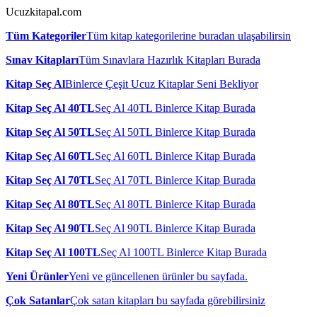
Ucuzkitapal.com
Tüm Kategoriler
Tüm kitap kategorilerine buradan ulaşabilirsin
Sınav Kitapları
Tüm Sınavlara Hazırlık Kitapları Burada
Kitap Seç Al
Binlerce Çeşit Ucuz Kitaplar Seni Bekliyor
Kitap Seç Al 40TL
Seç Al 40TL Binlerce Kitap Burada
Kitap Seç Al 50TL
Seç Al 50TL Binlerce Kitap Burada
Kitap Seç Al 60TL
Seç Al 60TL Binlerce Kitap Burada
Kitap Seç Al 70TL
Seç Al 70TL Binlerce Kitap Burada
Kitap Seç Al 80TL
Seç Al 80TL Binlerce Kitap Burada
Kitap Seç Al 90TL
Seç Al 90TL Binlerce Kitap Burada
Kitap Seç Al 100TL
Seç Al 100TL Binlerce Kitap Burada
Yeni Ürünler
Yeni ve güncellenen ürünler bu sayfada.
Çok Satanlar
Çok satan kitapları bu sayfada görebilirsiniz