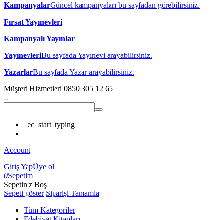
Kampanyalar
Güncel kampanyaları bu sayfadan görebilirsiniz.
Fırsat Yayınevleri
Kampanyalı Yayınlar
Yayınevleri
Bu sayfada Yayınevi arayabilirsiniz.
Yazarlar
Bu sayfada Yazar arayabilirsiniz.
Müşteri Hizmetleri
0850 305 12 65
_ec_start_typing
Account
Giriş Yap
Üye ol
0
Sepetim
Sepetiniz Boş
Sepeti göster
Siparişi Tamamla
Tüm Kategoriler
Edebiyat Kitapları