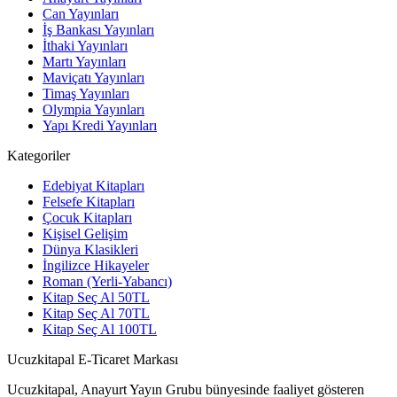
Can Yayınları
İş Bankası Yayınları
İthaki Yayınları
Martı Yayınları
Maviçatı Yayınları
Timaş Yayınları
Olympia Yayınları
Yapı Kredi Yayınları
Kategoriler
Edebiyat Kitapları
Felsefe Kitapları
Çocuk Kitapları
Kişisel Gelişim
Dünya Klasikleri
İngilizce Hikayeler
Roman (Yerli-Yabancı)
Kitap Seç Al 50TL
Kitap Seç Al 70TL
Kitap Seç Al 100TL
Ucuzkitapal E-Ticaret Markası
Ucuzkitapal, Anayurt Yayın Grubu bünyesinde faaliyet gösteren