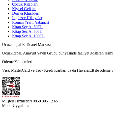
Çocuk Kitapları
Kişisel Gelişim
Dünya Klasikleri
İngilizce Hikayeler
Roman (Yerli-Yabancı)
Kitap Seç Al 50TL
Kitap Seç Al 70TL
Kitap Seç Al 100TL
Ucuzkitapal E-Ticaret Markası
Ucuzkitapal, Anayurt Yayın Grubu bünyesinde faaliyet gösteren resmi 
Ödeme Yöntemleri
Visa, MasterCard ve Troy Kredi Kartları ya da Havale/Eft ile ödeme ya
Müşteri Hizmetleri
0850 305 12 65
Mobil Uygulama