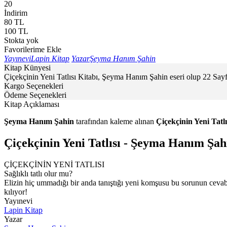
20
İndirim
80
TL
100
TL
Stokta yok
Favorilerime Ekle
Yayınevi
Lapin Kitap
Yazar
Şeyma Hanım Şahin
Kitap Künyesi
Çiçekçinin Yeni Tatlısı Kitabı, Şeyma Hanım Şahin eseri olup 22 Say
Kargo Seçenekleri
Ödeme Seçenekleri
Kitap Açıklaması
Şeyma Hanım Şahin
tarafından kaleme alınan
Çiçekçinin Yeni Tatlı
Çiçekçinin Yeni Tatlısı - Şeyma Hanım Şah
ÇİÇEKÇİNİN YENİ TATLISI
Sağlıklı tatlı olur mu?
Elizin hiç ummadığı bir anda tanıştığı yeni komşusu bu sorunun cevabı
kılıyor!
Yayınevi
Lapin Kitap
Yazar