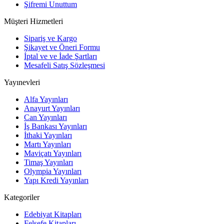
Şifremi Unuttum
Müşteri Hizmetleri
Sipariş ve Kargo
Şikayet ve Öneri Formu
İptal ve ve İade Şartları
Mesafeli Satış Sözleşmesi
Yayınevleri
Alfa Yayınları
Anayurt Yayınları
Can Yayınları
İş Bankası Yayınları
İthaki Yayınları
Martı Yayınları
Maviçatı Yayınları
Timaş Yayınları
Olympia Yayınları
Yapı Kredi Yayınları
Kategoriler
Edebiyat Kitapları
Felsefe Kitapları