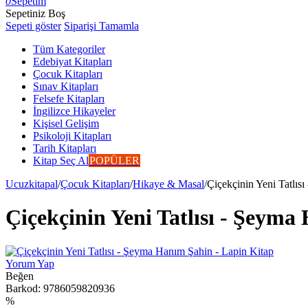
0
Sepetim
Sepetiniz Boş
Sepeti göster
Siparişi Tamamla
Tüm Kategoriler
Edebiyat Kitapları
Çocuk Kitapları
Sınav Kitapları
Felsefe Kitapları
İngilizce Hikayeler
Kişisel Gelişim
Psikoloji Kitapları
Tarih Kitapları
Kitap Seç Al
POPÜLER
Ucuzkitapal
/
Çocuk Kitapları
/
Hikaye & Masal
/
Çiçekçinin Yeni Tatlıs
Çiçekçinin Yeni Tatlısı - Şeyma
Yorum Yap
Beğen
Barkod:
9786059820936
%