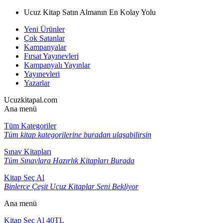
Ucuz Kitap Satın Almanın En Kolay Yolu
Yeni Ürünler
Çok Satanlar
Kampanyalar
Fırsat Yayınevleri
Kampanyalı Yayınlar
Yayınevleri
Yazarlar
Ucuzkitapal.com
Ana menü
Tüm Kategoriler
Tüm kitap kategorilerine buradan ulaşabilirsin
Sınav Kitapları
Tüm Sınavlara Hazırlık Kitapları Burada
Kitap Seç Al
Binlerce Çeşit Ucuz Kitaplar Seni Bekliyor
Ana menü
Kitap Seç Al 40TL