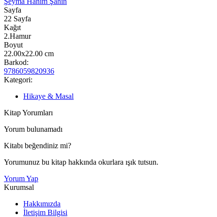
Şeyma Hanım Şahin
Sayfa
22
Sayfa
Kağıt
2.Hamur
Boyut
22.00x22.00
cm
Barkod:
9786059820936
Kategori:
Hikaye & Masal
Kitap Yorumları
Yorum bulunamadı
Kitabı beğendiniz mi?
Yorumunuz bu kitap hakkında okurlara ışık tutsun.
Yorum Yap
Kurumsal
Hakkımızda
İletişim Bilgisi