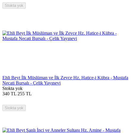
Stokta yok
Ehli Beyt İlk Müslüman ve İlk Zevce Hz. Hatice-i Kübra - Mustafa
Necati Bursalı - Çelik Yayınevi
Stokta yok
340
TL
255
TL
Stokta yok