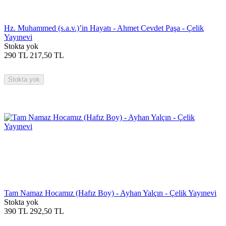
Hz. Muhammed (s.a.v.)’in Hayatı - Ahmet Cevdet Paşa - Çelik
Yayınevi
Stokta yok
290
TL
217,50
TL
Stokta yok
Tam Namaz Hocamız (Hafız Boy) - Ayhan Yalçın - Çelik Yayınevi
Stokta yok
390
TL
292,50
TL