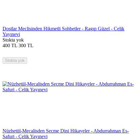
Dostlar Meclisinden Hikmetli Sohbetler - Ragıp Güzel - Çelik
Yayınevi
Stokta yok
400
TL
300
TL
Stokta yok
Nüzhetül-Mecalisden Seçme Dini Hikayeler - Abdurrahman Es-
Safuri - Çelik Yayınevi