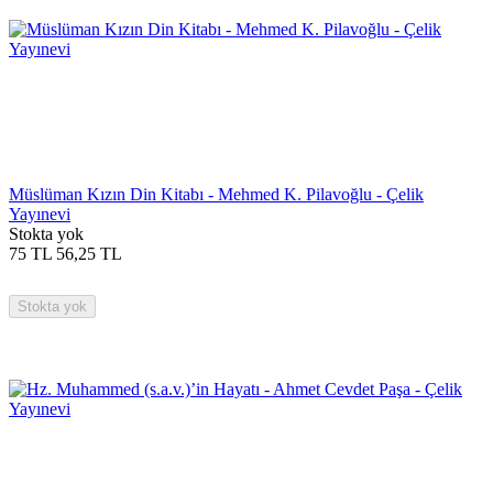
Müslüman Kızın Din Kitabı - Mehmed K. Pilavoğlu - Çelik
Yayınevi
Stokta yok
75
TL
56,25
TL
Stokta yok