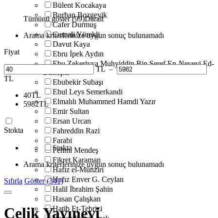
Bülent Kocakaya
Burhan Bozgeyik
Tümünü göster (99)
Daralt
Cafer Durmuş
Cumali Yürekli
Arama kriterlerinize uygun sonuç bulunamadı
Davut Kaya
Fiyat
Ebru İpek Aydın
Ebu Zekeriyya Muhyiddin Bin Şeref En-Nevevi Ed-
TL
–
Dimeşki
TL
Ebubekir Subaşı
Ebul Leys Semerkandi
40
TL
Elmalılı Muhammed Hamdi Yazır
5982
TL
Emir Sultan
Ersan Urcan
Stokta
Fahreddin Razi
Farabi
Stokta
Fehmi Mendeş
Fikret Karaman
Arama kriterlerinize uygun sonuç bulunamadı
Hafız el-Münziri
Hafız Enver G. Ceylan
Sıfırla
Göster (341)
Halil İbrahim Şahin
Hasan Çalışkan
Hatib Et-Tebrizi
Çelik Yayınevi