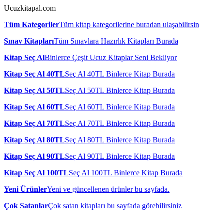
Ucuzkitapal.com
Tüm Kategoriler
Tüm kitap kategorilerine buradan ulaşabilirsin
Sınav Kitapları
Tüm Sınavlara Hazırlık Kitapları Burada
Kitap Seç Al
Binlerce Çeşit Ucuz Kitaplar Seni Bekliyor
Kitap Seç Al 40TL
Seç Al 40TL Binlerce Kitap Burada
Kitap Seç Al 50TL
Seç Al 50TL Binlerce Kitap Burada
Kitap Seç Al 60TL
Seç Al 60TL Binlerce Kitap Burada
Kitap Seç Al 70TL
Seç Al 70TL Binlerce Kitap Burada
Kitap Seç Al 80TL
Seç Al 80TL Binlerce Kitap Burada
Kitap Seç Al 90TL
Seç Al 90TL Binlerce Kitap Burada
Kitap Seç Al 100TL
Seç Al 100TL Binlerce Kitap Burada
Yeni Ürünler
Yeni ve güncellenen ürünler bu sayfada.
Çok Satanlar
Çok satan kitapları bu sayfada görebilirsiniz