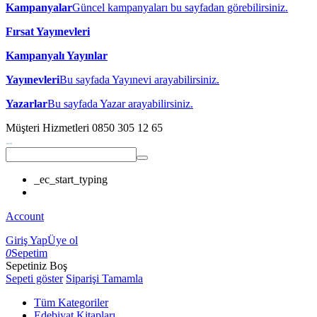
Kampanyalar
Güncel kampanyaları bu sayfadan görebilirsiniz.
Fırsat Yayınevleri
Kampanyalı Yayınlar
Yayınevleri
Bu sayfada Yayınevi arayabilirsiniz.
Yazarlar
Bu sayfada Yazar arayabilirsiniz.
Müşteri Hizmetleri
0850 305 12 65
_ec_start_typing
Account
Giriş Yap
Üye ol
0
Sepetim
Sepetiniz Boş
Sepeti göster
Siparişi Tamamla
Tüm Kategoriler
Edebiyat Kitapları