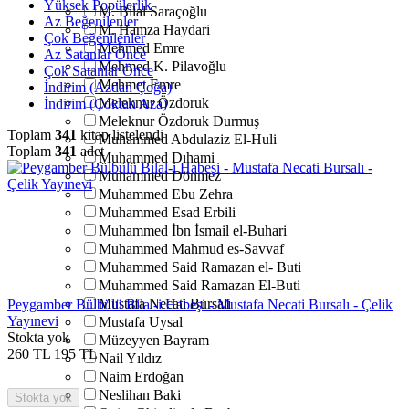
Yüksek Popülerlik
M. Bilal Saraçoğlu
Az Beğenilenler
M. Hamza Haydari
Çok Beğenilenler
Mehmed Emre
Az Satanlar Önce
Mehmed K. Pilavoğlu
Çok Satanlar Önce
Mehmet Emre
İndirim (Azdan Çoğa)
Meleknur Özdoruk
İndirim (Çoktan Aza)
Meleknur Özdoruk Durmuş
Toplam
341
kitap listelendi
Muhammed Abdulaziz El-Huli
Toplam
341
adet
Muhammed Dıhami
Muhammed Dönmez
Muhammed Ebu Zehra
Muhammed Esad Erbili
Muhammed İbn İsmail el-Buhari
Muhammed Mahmud es-Savvaf
Muhammed Said Ramazan el- Buti
Muhammed Said Ramazan El-Buti
Mustafa Necati Bursalı
Peygamber Bülbülü Bilal-i Habeşi - Mustafa Necati Bursalı - Çelik
Yayınevi
Mustafa Uysal
Stokta yok
Müzeyyen Bayram
260
TL
195
TL
Nail Yıldız
Naim Erdoğan
Neslihan Baki
Stokta yok