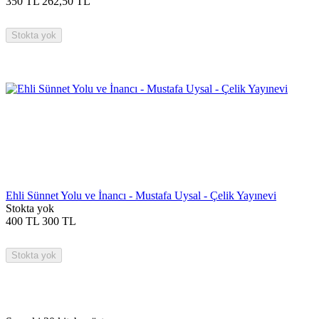
350
TL
262,50
TL
Stokta yok
Ehli Sünnet Yolu ve İnancı - Mustafa Uysal - Çelik Yayınevi
Stokta yok
400
TL
300
TL
Stokta yok