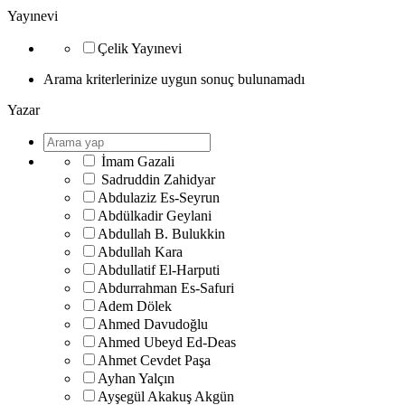
Yayınevi
Çelik Yayınevi
Arama kriterlerinize uygun sonuç bulunamadı
Yazar
İmam Gazali
Sadruddin Zahidyar
Abdulaziz Es-Seyrun
Abdülkadir Geylani
Abdullah B. Bulukkin
Abdullah Kara
Abdullatif El-Harputi
Abdurrahman Es-Safuri
Adem Dölek
Ahmed Davudoğlu
Ahmed Ubeyd Ed-Deas
Ahmet Cevdet Paşa
Ayhan Yalçın
Ayşegül Akakuş Akgün