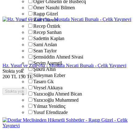
Ogier Ghiselin de Busbecq
Ömer Nasuhi Bilmen
Ragıp Güzel
Raif Cilasun
Recep Öztürk
Recep Sarıhan
Sadettin Kaplan
Sami Arslan
Sean Taylor
Şemsüddin Ahmed Sivasi
Sevim Asımgil
Hz. Yusuf ve Züleyha - Mustafa Necati Bursalı - Çelik Yayınevi
Şükrü Altın
Stokta yok
Süleyman Ezber
200
TL
150
TL
Tasaro Gk
Veysel Akkaya
Stokta yok
Yazıcıoğlu Ahmed Bican
Yazıcıoğlu Muhammed
Yılmaz Yenidinç
Yusuf Efendizade