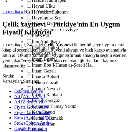
Hatice Kübra İpek
Hayati Ülkü
Ucuzkitapal
/
Çelik Yayınevi
Hayriddin Sultonov
Hayrünnisa Şen
Çelik Yayınevi - Türkiye'nin En Uygun
Hikmet Özdemir
İbn Kayyim el-Cevziyye
Fiyatlı Kitapçısı
İbn Kesir
İbni Abdülhadi
Ucuzkitapal, 341 adet
Çelik Yayınevi
ile her bütçeye uygun ucuz
İbrahim Hakkı
kitap al seçenekleri sunar, güvenli altyapı ve hızlı kargo avantajıyla
İkram Arslan
satın al. Okuma kültürünü yaygınlaştırmak amacıyla seçkin eserleri,
İmam Busiri
yeni çıkan ve çok satan kitapları en avantajlı fiyatlarla kapınıza
İmam Ebu’l-Hasan eş-Şazeli Hz.
ulaştırıyoruz.
İmam Gazali
Sırala:
İmam-ı Buhari
Varsayılan Sıralama
İmam-ı Gazali
İmam-ı Nevevi
Eskiden Yeniye
İmam-ı Rabbani
Ad (A'dan Z'ye)
İsmail Karagöz
Ad (Z'den A'ya)
Kamuran Tümay Yıldız
Fiyata Göre Artan
Kara Davud
Fiyata Göre Azalan
Stok (Azdan Çoğa)
Kemal Çakmaklı
Stok (Çoktan Aza)
Kenzül İrfan
Düşük Popülerlik
Kolektif