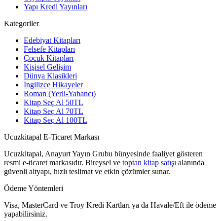
Yapı Kredi Yayınları
Kategoriler
Edebiyat Kitapları
Felsefe Kitapları
Çocuk Kitapları
Kişisel Gelişim
Dünya Klasikleri
İngilizce Hikayeler
Roman (Yerli-Yabancı)
Kitap Seç Al 50TL
Kitap Seç Al 70TL
Kitap Seç Al 100TL
Ucuzkitapal E-Ticaret Markası
Ucuzkitapal, Anayurt Yayın Grubu bünyesinde faaliyet gösteren
resmi e-ticaret markasıdır. Bireysel ve
toptan kitap satışı
alanında
güvenli altyapı, hızlı teslimat ve etkin çözümler sunar.
Ödeme Yöntemleri
Visa, MasterCard ve Troy Kredi Kartları ya da Havale/Eft ile ödeme
yapabilirsiniz.