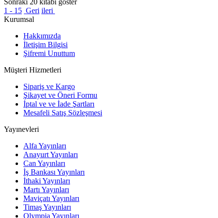
Sonraki 20 kitabı göster
1 - 15
Geri
ileri
Kurumsal
Hakkımızda
İletişim Bilgisi
Şifremi Unuttum
Müşteri Hizmetleri
Sipariş ve Kargo
Şikayet ve Öneri Formu
İptal ve ve İade Şartları
Mesafeli Satış Sözleşmesi
Yayınevleri
Alfa Yayınları
Anayurt Yayınları
Can Yayınları
İş Bankası Yayınları
İthaki Yayınları
Martı Yayınları
Maviçatı Yayınları
Timaş Yayınları
Olympia Yayınları