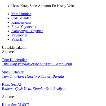
Ucuz Kitap Satın Almanın En Kolay Yolu
Yeni Ürünler
Çok Satanlar
Kampanyalar
Fırsat Yayınevleri
Kampanyalı Yayınlar
Yayınevleri
Yazarlar
Ucuzkitapal.com
Ana menü
Tüm Kategoriler
Tüm kitap kategorilerine buradan ulaşabilirsin
Sınav Kitapları
Tüm Sınavlara Hazırlık Kitapları Burada
Kitap Seç Al
Binlerce Çeşit Ucuz Kitaplar Seni Bekliyor
Ana menü
Kitap Seç Al 40TL