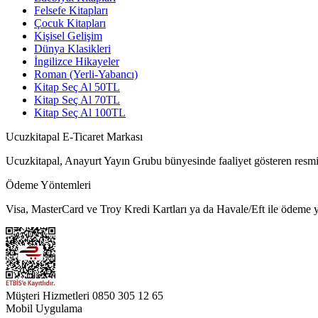
Felsefe Kitapları
Çocuk Kitapları
Kişisel Gelişim
Dünya Klasikleri
İngilizce Hikayeler
Roman (Yerli-Yabancı)
Kitap Seç Al 50TL
Kitap Seç Al 70TL
Kitap Seç Al 100TL
Ucuzkitapal E-Ticaret Markası
Ucuzkitapal, Anayurt Yayın Grubu bünyesinde faaliyet gösteren resmi 
Ödeme Yöntemleri
Visa, MasterCard ve Troy Kredi Kartları ya da Havale/Eft ile ödeme ya
Müşteri Hizmetleri
0850 305 12 65
Mobil Uygulama