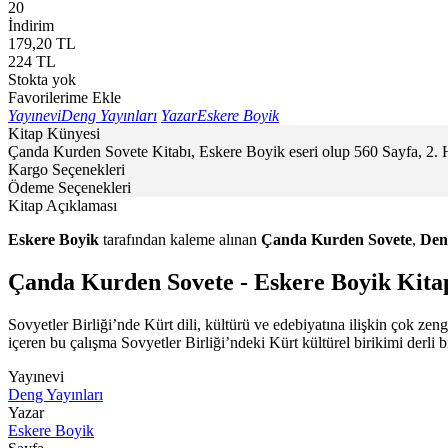
20
İndirim
179,20
TL
224
TL
Stokta yok
Favorilerime Ekle
Yayınevi
Deng Yayınları
Yazar
Eskere Boyik
Kitap Künyesi
Çanda Kurden Sovete Kitabı, Eskere Boyik eseri olup 560 Sayfa, 2. 
Kargo Seçenekleri
Ödeme Seçenekleri
Kitap Açıklaması
Eskere Boyik
tarafından kaleme alınan
Çanda Kurden Sovete
,
Den
Çanda Kurden Sovete - Eskere Boyik Kita
Sovyetler Birliği’nde Kürt dili, kültürü ve edebiyatına ilişkin çok ze
içeren bu çalışma Sovyetler Birliği’ndeki Kürt kültürel birikimi derli bi
Yayınevi
Deng Yayınları
Yazar
Eskere Boyik