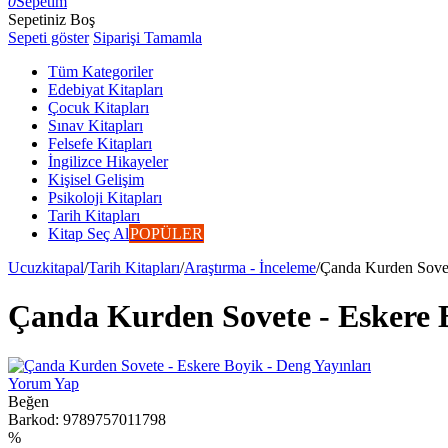
0
Sepetim
Sepetiniz Boş
Sepeti göster
Siparişi Tamamla
Tüm Kategoriler
Edebiyat Kitapları
Çocuk Kitapları
Sınav Kitapları
Felsefe Kitapları
İngilizce Hikayeler
Kişisel Gelişim
Psikoloji Kitapları
Tarih Kitapları
Kitap Seç Al
POPÜLER
Ucuzkitapal
/
Tarih Kitapları
/
Araştırma - İnceleme
/
Çanda Kurden Sovet
Çanda Kurden Sovete - Eskere B
Yorum Yap
Beğen
Barkod:
9789757011798
%