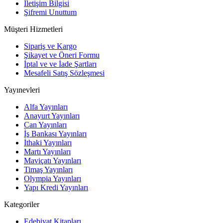
İletişim Bilgisi
Şifremi Unuttum
Müşteri Hizmetleri
Sipariş ve Kargo
Şikayet ve Öneri Formu
İptal ve ve İade Şartları
Mesafeli Satış Sözleşmesi
Yayınevleri
Alfa Yayınları
Anayurt Yayınları
Can Yayınları
İş Bankası Yayınları
İthaki Yayınları
Martı Yayınları
Maviçatı Yayınları
Timaş Yayınları
Olympia Yayınları
Yapı Kredi Yayınları
Kategoriler
Edebiyat Kitapları