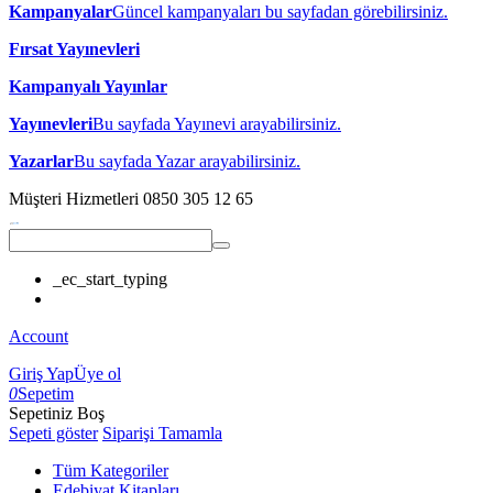
Kampanyalar
Güncel kampanyaları bu sayfadan görebilirsiniz.
Fırsat Yayınevleri
Kampanyalı Yayınlar
Yayınevleri
Bu sayfada Yayınevi arayabilirsiniz.
Yazarlar
Bu sayfada Yazar arayabilirsiniz.
Müşteri Hizmetleri
0850 305 12 65
_ec_start_typing
Account
Giriş Yap
Üye ol
0
Sepetim
Sepetiniz Boş
Sepeti göster
Siparişi Tamamla
Tüm Kategoriler
Edebiyat Kitapları