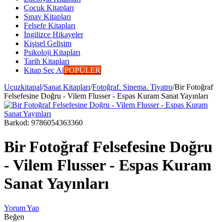
Çocuk Kitapları
Sınav Kitapları
Felsefe Kitapları
İngilizce Hikayeler
Kişisel Gelişim
Psikoloji Kitapları
Tarih Kitapları
Kitap Seç Al
POPÜLER
Ucuzkitapal
/
Sanat Kitapları
/
Fotoğraf. Sinema. Tiyatro
/
Bir Fotoğraf
Felsefesine Doğru - Vilem Flusser - Espas Kuram Sanat Yayınları
Barkod:
9786054363360
Bir Fotoğraf Felsefesine Doğru
- Vilem Flusser - Espas Kuram
Sanat Yayınları
Yorum Yap
Beğen