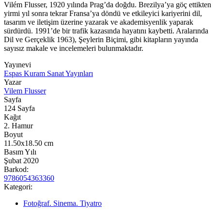
Vilém Flusser, 1920 yılında Prag’da doğdu. Brezilya’ya göç ettikten
yirmi yıl sonra tekrar Fransa’ya döndü ve etkileyici kariyerini dil,
tasarım ve iletişim üzerine yazarak ve akademisyenlik yaparak
sürdürdü. 1991’de bir trafik kazasında hayatını kaybetti. Aralarında
Dil ve Gerçeklik 1963), Şeylerin Biçimi, gibi kitapların yayında
sayısız makale ve incelemeleri bulunmaktadır.
Yayınevi
Espas Kuram Sanat Yayınları
Yazar
Vilem Flusser
Sayfa
124
Sayfa
Kağıt
2. Hamur
Boyut
11.50x18.50
cm
Basım Yılı
Şubat 2020
Barkod:
9786054363360
Kategori:
Fotoğraf. Sinema. Tiyatro