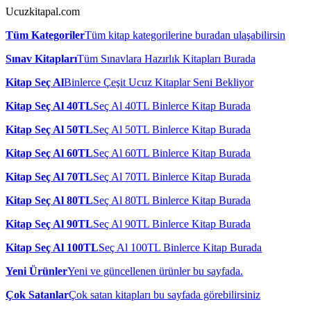
Ucuzkitapal.com
Tüm Kategoriler
Tüm kitap kategorilerine buradan ulaşabilirsin
Sınav Kitapları
Tüm Sınavlara Hazırlık Kitapları Burada
Kitap Seç Al
Binlerce Çeşit Ucuz Kitaplar Seni Bekliyor
Kitap Seç Al 40TL
Seç Al 40TL Binlerce Kitap Burada
Kitap Seç Al 50TL
Seç Al 50TL Binlerce Kitap Burada
Kitap Seç Al 60TL
Seç Al 60TL Binlerce Kitap Burada
Kitap Seç Al 70TL
Seç Al 70TL Binlerce Kitap Burada
Kitap Seç Al 80TL
Seç Al 80TL Binlerce Kitap Burada
Kitap Seç Al 90TL
Seç Al 90TL Binlerce Kitap Burada
Kitap Seç Al 100TL
Seç Al 100TL Binlerce Kitap Burada
Yeni Ürünler
Yeni ve güncellenen ürünler bu sayfada.
Çok Satanlar
Çok satan kitapları bu sayfada görebilirsiniz