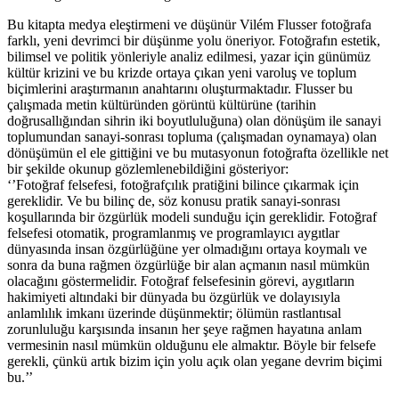
Bu kitapta medya eleştirmeni ve düşünür Vilém Flusser fotoğrafa
farklı, yeni devrimci bir düşünme yolu öneriyor. Fotoğrafın estetik,
bilimsel ve politik yönleriyle analiz edilmesi, yazar için günümüz
kültür krizini ve bu krizde ortaya çıkan yeni varoluş ve toplum
biçimlerini araştırmanın anahtarını oluşturmaktadır. Flusser bu
çalışmada metin kültüründen görüntü kültürüne (tarihin
doğrusallığından sihrin iki boyutluluğuna) olan dönüşüm ile sanayi
toplumundan sanayi-sonrası topluma (çalışmadan oynamaya) olan
dönüşümün el ele gittiğini ve bu mutasyonun fotoğrafta özellikle net
bir şekilde okunup gözlemlenebildiğini gösteriyor:
‘’Fotoğraf felsefesi, fotoğrafçılık pratiğini bilince çıkarmak için
gereklidir. Ve bu bilinç de, söz konusu pratik sanayi-sonrası
koşullarında bir özgürlük modeli sunduğu için gereklidir. Fotoğraf
felsefesi otomatik, programlanmış ve programlayıcı aygıtlar
dünyasında insan özgürlüğüne yer olmadığını ortaya koymalı ve
sonra da buna rağmen özgürlüğe bir alan açmanın nasıl mümkün
olacağını göstermelidir. Fotoğraf felsefesinin görevi, aygıtların
hakimiyeti altındaki bir dünyada bu özgürlük ve dolayısıyla
anlamlılık imkanı üzerinde düşünmektir; ölümün rastlantısal
zorunluluğu karşısında insanın her şeye rağmen hayatına anlam
vermesinin nasıl mümkün olduğunu ele almaktır. Böyle bir felsefe
gerekli, çünkü artık bizim için yolu açık olan yegane devrim biçimi
bu.’’