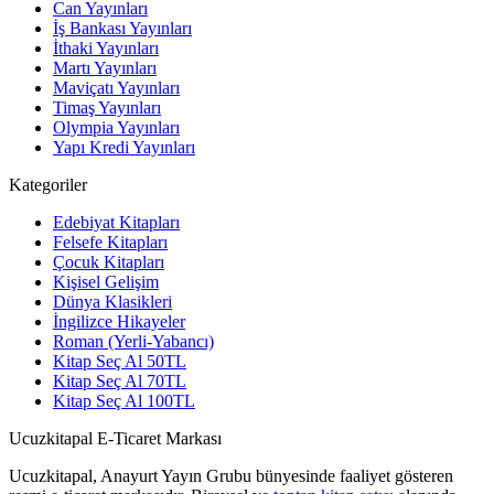
Can Yayınları
İş Bankası Yayınları
İthaki Yayınları
Martı Yayınları
Maviçatı Yayınları
Timaş Yayınları
Olympia Yayınları
Yapı Kredi Yayınları
Kategoriler
Edebiyat Kitapları
Felsefe Kitapları
Çocuk Kitapları
Kişisel Gelişim
Dünya Klasikleri
İngilizce Hikayeler
Roman (Yerli-Yabancı)
Kitap Seç Al 50TL
Kitap Seç Al 70TL
Kitap Seç Al 100TL
Ucuzkitapal E-Ticaret Markası
Ucuzkitapal, Anayurt Yayın Grubu bünyesinde faaliyet gösteren