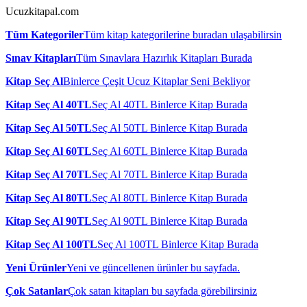
Ucuzkitapal.com
Tüm Kategoriler
Tüm kitap kategorilerine buradan ulaşabilirsin
Sınav Kitapları
Tüm Sınavlara Hazırlık Kitapları Burada
Kitap Seç Al
Binlerce Çeşit Ucuz Kitaplar Seni Bekliyor
Kitap Seç Al 40TL
Seç Al 40TL Binlerce Kitap Burada
Kitap Seç Al 50TL
Seç Al 50TL Binlerce Kitap Burada
Kitap Seç Al 60TL
Seç Al 60TL Binlerce Kitap Burada
Kitap Seç Al 70TL
Seç Al 70TL Binlerce Kitap Burada
Kitap Seç Al 80TL
Seç Al 80TL Binlerce Kitap Burada
Kitap Seç Al 90TL
Seç Al 90TL Binlerce Kitap Burada
Kitap Seç Al 100TL
Seç Al 100TL Binlerce Kitap Burada
Yeni Ürünler
Yeni ve güncellenen ürünler bu sayfada.
Çok Satanlar
Çok satan kitapları bu sayfada görebilirsiniz