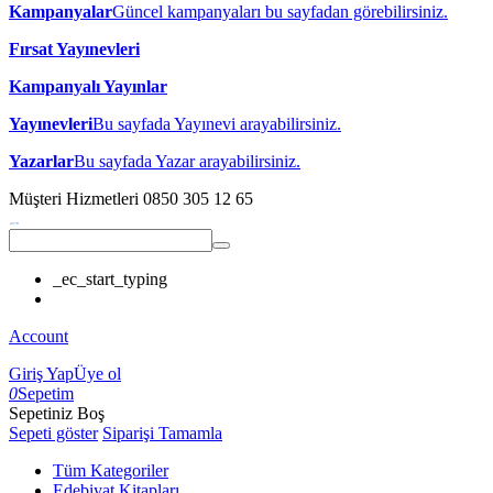
Kampanyalar
Güncel kampanyaları bu sayfadan görebilirsiniz.
Fırsat Yayınevleri
Kampanyalı Yayınlar
Yayınevleri
Bu sayfada Yayınevi arayabilirsiniz.
Yazarlar
Bu sayfada Yazar arayabilirsiniz.
Müşteri Hizmetleri
0850 305 12 65
_ec_start_typing
Account
Giriş Yap
Üye ol
0
Sepetim
Sepetiniz Boş
Sepeti göster
Siparişi Tamamla
Tüm Kategoriler
Edebiyat Kitapları