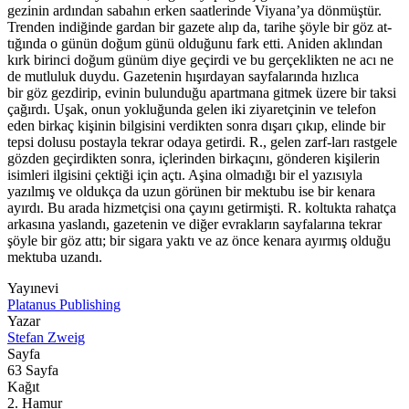
gezinin ardından sabahın erken saatlerinde Viyana’ya dönmüştür.
Trenden indiğinde gardan bir gazete alıp da, tarihe şöyle bir göz at-
tığında o günün doğum günü olduğunu fark etti. Aniden aklından
kırk birinci doğum günüm diye geçirdi ve bu gerçeklikten ne acı ne
de mutluluk duydu. Gazetenin hışırdayan sayfalarında hızlıca
bir göz gezdirip, evinin bulunduğu apartmana gitmek üzere bir taksi
çağırdı. Uşak, onun yokluğunda gelen iki ziyaretçinin ve telefon
eden birkaç kişinin bilgisini verdikten sonra dışarı çıkıp, elinde bir
tepsi dolusu postayla tekrar odaya getirdi. R., gelen zarf-ları rastgele
gözden geçirdikten sonra, içlerinden birkaçını, gönderen kişilerin
isimleri ilgisini çektiği için açtı. Aşina olmadığı bir el yazısıyla
yazılmış ve oldukça da uzun görünen bir mektubu ise bir kenara
ayırdı. Bu arada hizmetçisi ona çayını getirmişti. R. koltukta rahatça
arkasına yaslandı, gazetenin ve diğer evrakların sayfalarına tekrar
şöyle bir göz attı; bir sigara yaktı ve az önce kenara ayırmış olduğu
mektuba uzandı.
Yayınevi
Platanus Publishing
Yazar
Stefan Zweig
Sayfa
63
Sayfa
Kağıt
2. Hamur