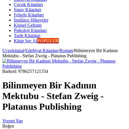
Çocuk Kitapları
Sınav Kitapları
Felsefe Kitapları
İngilizce Hikayeler
Kişisel Gelişim
Psikoloji Kitapları
Tarih Kitapları
Kitap Seç Al
POPÜLER
Ucuzkitapal
/
Edebiyat Kitapları
/
Roman
/
Bilinmeyen Bir Kadının
Mektubu - Stefan Zweig - Platanus Publishing
Barkod:
9786257121354
Bilinmeyen Bir Kadının
Mektubu - Stefan Zweig -
Platanus Publishing
Yorum Yap
Beğen