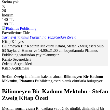
Stokta yok
%
26
İndirim
140
TL
188
TL
Favorilerime Ekle
Yayınevi
Platanus Publishing
Yazar
Stefan Zweig
Kitap Künyesi
Bilinmeyen Bir Kadının Mektubu Kitabı, Stefan Zweig eseri olup
63 Sayfa, 2. Hamur ve 14.00x21.00 cm boyutlarında Platanus
Publishing tarafından yayımlanmıştır.
Kargo Seçenekleri
Ödeme Seçenekleri
Kitap Açıklaması
Stefan Zweig
tarafından kaleme alınan
Bilinmeyen Bir Kadının
Mektubu
,
Platanus Publishing
eseri olarak okurlarla buluşuyor.
Bilinmeyen Bir Kadının Mektubu - Stefan
Zweig Kitap Özeti
Meşhur roman yazarı R., dağlara yaptığı üç günlük dinlendirici bir